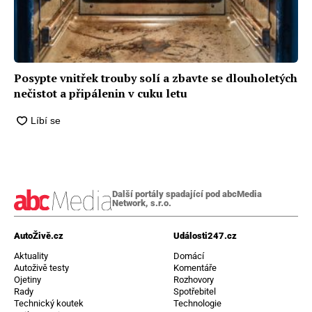
Posypte vnitřek trouby solí a zbavte se dlouholetých
nečistot a připálenin v cuku letu
Další portály spadající pod abcMedia
Network, s.r.o.
AutoŽivě.cz
Události247.cz
Aktuality
Domácí
Autoživě testy
Komentáře
Ojetiny
Rozhovory
Rady
Spotřebitel
Technický koutek
Technologie