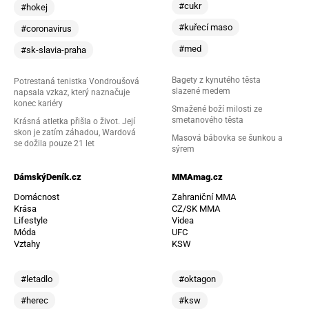
#cukr
#hokej
#kuřecí maso
#coronavirus
#med
#sk-slavia-praha
Bagety z kynutého těsta
Potrestaná tenistka Vondroušová
slazené medem
napsala vzkaz, který naznačuje
konec kariéry
Smažené boží milosti ze
smetanového těsta
Krásná atletka přišla o život. Její
skon je zatím záhadou, Wardová
Masová bábovka se šunkou a
se dožila pouze 21 let
sýrem
DámskýDeník.cz
MMAmag.cz
Domácnost
Zahraniční MMA
Krása
CZ/SK MMA
Lifestyle
Videa
Móda
UFC
Vztahy
KSW
#letadlo
#oktagon
#herec
#ksw