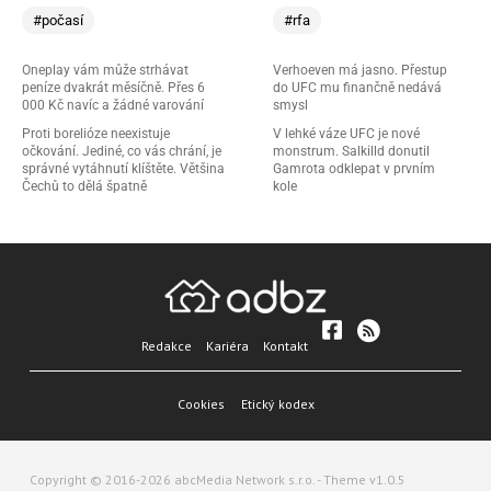
#počasí
#rfa
Oneplay vám může strhávat
Verhoeven má jasno. Přestup
peníze dvakrát měsíčně. Přes 6
do UFC mu finančně nedává
000 Kč navíc a žádné varování
smysl
Proti borelióze neexistuje
V lehké váze UFC je nové
očkování. Jediné, co vás chrání, je
monstrum. Salkilld donutil
správné vytáhnutí klíštěte. Většina
Gamrota odklepat v prvním
Čechů to dělá špatně
kole
Redakce
Kariéra
Kontakt
Cookies
Etický kodex
Copyright © 2016-2026 abcMedia Network s.r.o. - Theme v1.0.5