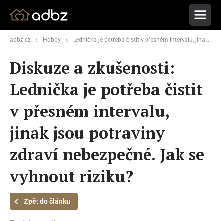
adbz.cz
Hobby
Lednička je potřeba čistit v přesném intervalu, jinak jsou potraviny zdraví nebezpečné. Jak se vyhnout riziku?
Diskuze a zkušenosti:
Lednička je potřeba čistit
v přesném intervalu,
jinak jsou potraviny
zdraví nebezpečné. Jak se
vyhnout riziku?
Zpět do článku