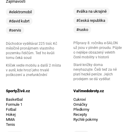
Zajímavosti
#válka na ukrajině
#elektromobil
#česká republika
#david kubrt
#rusko
#servis
Přípravy 8. ročníku e-SALON
Důchodce vydělával 225 tisíc Kč
už jsou v plném proudu. Půjde
měsíčně pronájmem vlastního
o nejlépe obsazený veletrh
pozemku řidičům. Teď ho kvůli
čisté mobility v historii
tomu čeká soud
Staré knížky doma
Klíček vedle mobilu a další 2 místa
nevyhazujte. Češi teď za ně
v autě, kde hrozí jeho trvalé
platí hezké peníze. Jejich
poškození a znefunkčnění
prodejem se dá vydělat
SportyŽivě.cz
Vařímedobroty.cz
Basketbal
Cukroví
Formule 1
Omáčky
Fotbal
Předkrmy
Hokej
Recepty
MMA
Rychlé pokrmy
Tenis