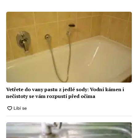
trik s kartónem od vajec
Řešením je dát alobal na rošt
Vetřete do vany pastu z jedlé sody: Vodní kámen i
nečistoty se vám rozpustí před očima