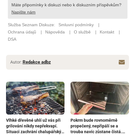
Redakce adbz
Autor:
Vlhké dřevěné uhlí už vás při
Pokrm bude rovnoměrně
grilování nikdy nepřekvapí.
propečený, nepřipálí se a
Situaci zachrání chalupářský
trouba navíc zůstane čistá.