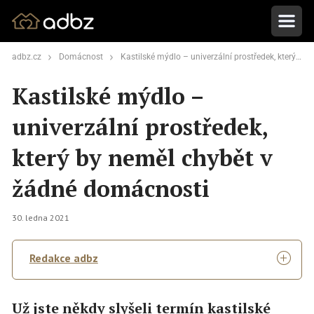
adbz.cz
Domácnost
Kastilské mýdlo – univerzální prostředek, který by neměl chybět v žádné domácnosti
Kastilské mýdlo –
univerzální prostředek,
který by neměl chybět v
žádné domácnosti
30. ledna 2021
Redakce adbz
Už jste někdy slyšeli termín kastilské