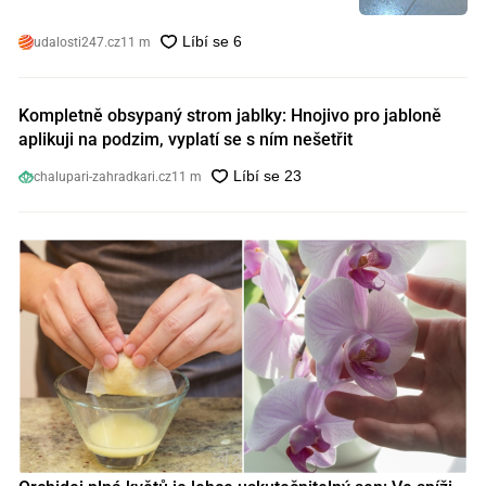
udalosti247.cz
11 m
Kompletně obsypaný strom jablky: Hnojivo pro jabloně
aplikuji na podzim, vyplatí se s ním nešetřit
chalupari-zahradkari.cz
11 m