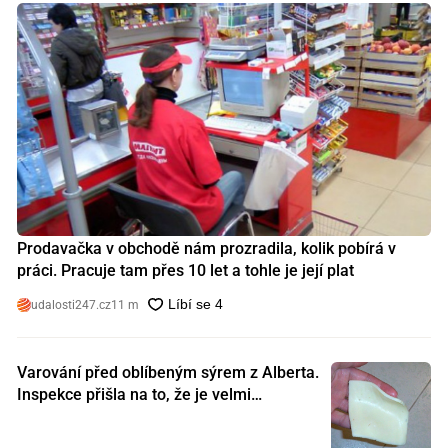
Prodavačka v obchodě nám prozradila, kolik pobírá v
práci. Pracuje tam přes 10 let a tohle je její plat
udalosti247.cz
11 m
Varování před oblíbeným sýrem z Alberta.
Inspekce přišla na to, že je velmi
nebezpečný. Koupili jste si ho také?