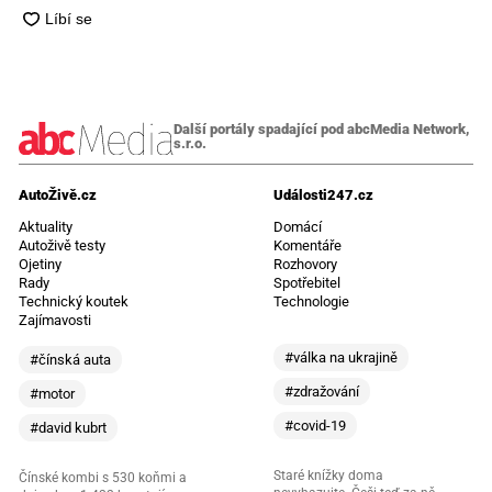
Další portály spadající pod abcMedia Network,
s.r.o.
AutoŽivě.cz
Události247.cz
Aktuality
Domácí
Autoživě testy
Komentáře
Ojetiny
Rozhovory
Rady
Spotřebitel
Technický koutek
Technologie
Zajímavosti
#válka na ukrajině
#čínská auta
#zdražování
#motor
#covid-19
#david kubrt
Staré knížky doma
Čínské kombi s 530 koňmi a