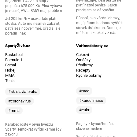
nevyhazujte. Češi teď za ně
dojezdem 1 422 km stojí v
platí hezké peníze. Jejich
přepočtu 675 000 Kč. Plná výbava
prodejem se dá vydělat
je v ceně, VW a BMW mají problém
Působí jako všední obrazy,
Jel 205 km/h v úseku, kde platí
mají přitom hodnotu vyšších
stovka. Auto mu nesměli zabavit,
stovek tisíc korun. Doma je
patří leasingové firmě. Úřad si ale
může mít kdokoliv z nás
poradil jinak
SportyŽivě.cz
Vařímedobroty.cz
Basketbal
Cukroví
Formule 1
Omáčky
Fotbal
Předkrmy
Hokej
Recepty
MMA
Rychlé pokrmy
Tenis
#med
#sk-slavia-praha
#kuřecí maso
#coronavirus
#cukr
#mma
Bagety z kynutého těsta
Karabec roste v první hvězdu
slazené medem
Sparty. Tentokrát vyřídil kamarády
z Lyonu
Smažené boží milosti ze