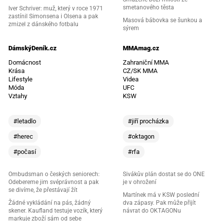
smetanového těsta
Iver Schriver: muž, který v roce 1971
zastínil Simonsena i Olsena a pak
Masová bábovka se šunkou a
zmizel z dánského fotbalu
sýrem
DámskýDeník.cz
MMAmag.cz
Domácnost
Zahraniční MMA
Krása
CZ/SK MMA
Lifestyle
Videa
Móda
UFC
Vztahy
KSW
#letadlo
#jiří procházka
#herec
#oktagon
#počasí
#rfa
Ombudsman o českých seniorech:
Sivákův plán dostat se do ONE
Odebereme jim svéprávnost a pak
je v ohrožení
se divíme, že přestávají žít
Martínek má v KSW poslední
Žádné vykládání na pás, žádný
dva zápasy. Pak může přijít
skener. Kaufland testuje vozík, který
návrat do OKTAGONu
markuje zboží sám od sebe