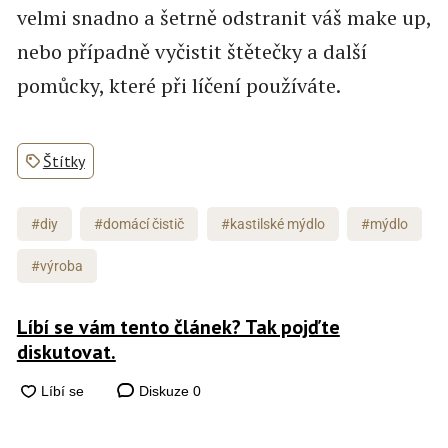
velmi snadno a šetrně odstranit váš make up,
nebo případně vyčistit štětečky a další
pomůcky, které při líčení používáte.
Štítky
#diy
#domácí čistič
#kastilské mýdlo
#mýdlo
#výroba
Líbí se vám tento článek? Tak pojďte
diskutovat.
Diskuze
0