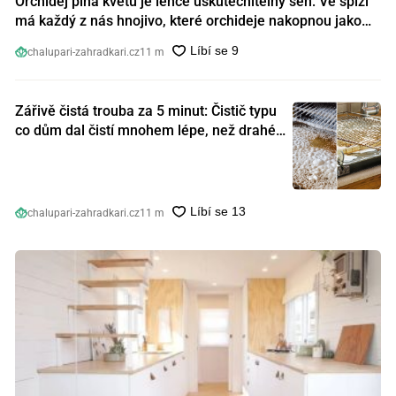
Orchidej plná květů je lehce uskutečnitelný sen: Ve spíži
má každý z nás hnojivo, které orchideje nakopnou jako
nic předtím
chalupari-zahradkari.cz
11 m
Zářivě čistá trouba za 5 minut: Čistič typu
co dům dal čistí mnohem lépe, než drahé
speciální prostředky
chalupari-zahradkari.cz
11 m