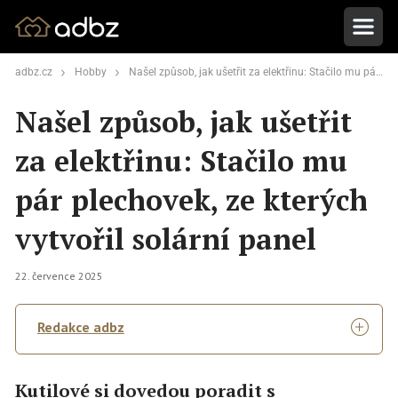
adbz.cz
Hobby
Našel způsob, jak ušetřit za elektřinu: Stačilo mu pár plechovek, ze kterých vytvořil solární panel
Našel způsob, jak ušetřit
za elektřinu: Stačilo mu
pár plechovek, ze kterých
vytvořil solární panel
22. července 2025
Redakce adbz
Kutilové si dovedou poradit s