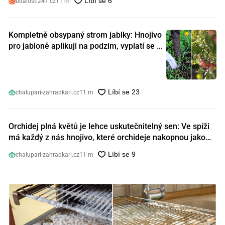
udalosti247.cz
11 m
Kompletně obsypaný strom jablky: Hnojivo
pro jabloně aplikuji na podzim, vyplatí se s
ním nešetřit
chalupari-zahradkari.cz
11 m
Orchidej plná květů je lehce uskutečnitelný sen: Ve spíži
má každý z nás hnojivo, které orchideje nakopnou jako
nic předtím
chalupari-zahradkari.cz
11 m