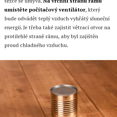
těžce se umývá.
Na vrchní stranu rámu
umístěte počítačový ventilátor
, který
bude odvádět teplý vzduch vyhřátý sluneční
energií. Je třeba také zajistit větrací otvor na
protilehlé straně rámu, aby byl zajištěn
proud chladného vzduchu.