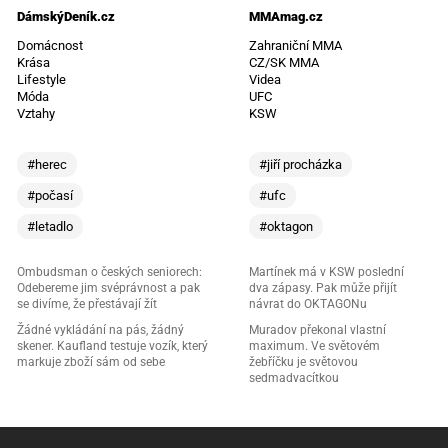
DámskýDeník.cz
MMAmag.cz
Domácnost
Zahraniční MMA
Krása
CZ/SK MMA
Lifestyle
Videa
Móda
UFC
Vztahy
KSW
#herec
#jiří procházka
#počasí
#ufc
#letadlo
#oktagon
Ombudsman o českých seniorech:
Martínek má v KSW poslední
Odebereme jim svéprávnost a pak
dva zápasy. Pak může přijít
se divíme, že přestávají žít
návrat do OKTAGONu
Žádné vykládání na pás, žádný
Muradov překonal vlastní
skener. Kaufland testuje vozík, který
maximum. Ve světovém
markuje zboží sám od sebe
žebříčku je světovou
sedmadvacítkou