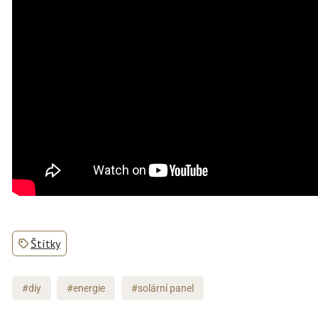
Štítky
#diy
#energie
#solární panel