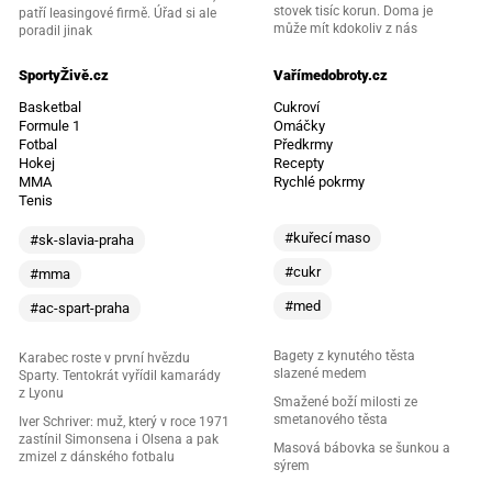
stovek tisíc korun. Doma je
patří leasingové firmě. Úřad si ale
může mít kdokoliv z nás
poradil jinak
SportyŽivě.cz
Vařímedobroty.cz
Basketbal
Cukroví
Formule 1
Omáčky
Fotbal
Předkrmy
Hokej
Recepty
MMA
Rychlé pokrmy
Tenis
#kuřecí maso
#sk-slavia-praha
#cukr
#mma
#med
#ac-spart-praha
Bagety z kynutého těsta
Karabec roste v první hvězdu
slazené medem
Sparty. Tentokrát vyřídil kamarády
z Lyonu
Smažené boží milosti ze
smetanového těsta
Iver Schriver: muž, který v roce 1971
zastínil Simonsena i Olsena a pak
Masová bábovka se šunkou a
zmizel z dánského fotbalu
sýrem