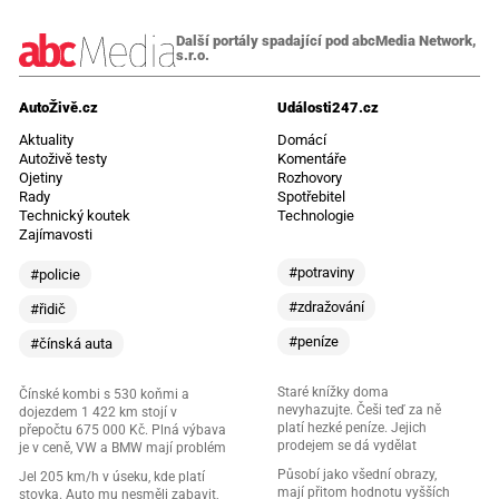
Další portály spadající pod abcMedia Network,
s.r.o.
AutoŽivě.cz
Události247.cz
Aktuality
Domácí
Autoživě testy
Komentáře
Ojetiny
Rozhovory
Rady
Spotřebitel
Technický koutek
Technologie
Zajímavosti
#potraviny
#policie
#zdražování
#řidič
#peníze
#čínská auta
Staré knížky doma
Čínské kombi s 530 koňmi a
nevyhazujte. Češi teď za ně
dojezdem 1 422 km stojí v
platí hezké peníze. Jejich
přepočtu 675 000 Kč. Plná výbava
prodejem se dá vydělat
je v ceně, VW a BMW mají problém
Působí jako všední obrazy,
Jel 205 km/h v úseku, kde platí
mají přitom hodnotu vyšších
stovka. Auto mu nesměli zabavit,