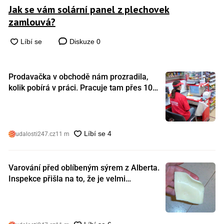
Jak se vám solární panel z plechovek
zamlouvá?
Diskuze
0
Prodavačka v obchodě nám prozradila,
kolik pobírá v práci. Pracuje tam přes 10
let a tohle je její plat
udalosti247.cz
11 m
Varování před oblíbeným sýrem z Alberta.
Inspekce přišla na to, že je velmi
nebezpečný. Koupili jste si ho také?