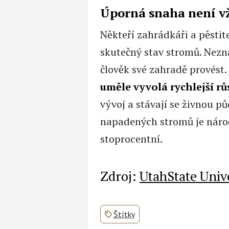
Úporná snaha není vž
Někteří zahrádkáři a pěstit
skutečný stav stromů. Nezna
člověk své zahradě provést.
uměle vyvolá rychlejší rů
vývoj a stávají se živnou p
napadených stromů je nároč
stoprocentní.
Zdroj:
UtahState Univ
Štítky