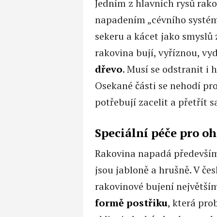
Jedním z hlavních rysů rak
napadením „cévního systému
sekeru a kácet jako smyslů 
rakovina bují, vyříznou, v
dřevo
. Musí se odstranit i
Osekané části se nehodí pr
potřebují zacelit a přetří
Speciální péče pro o
Rakovina napadá především 
jsou jabloně a hrušně. V če
rakovinové bujení největší
formě postřiku
, která pro