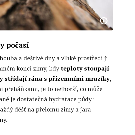
y počasí
houba a deštivé dny a vlhké prostředí jí
 samém konci zimy, kdy
teploty stoupají
ny střídají rána s přízemními mrazíky
,
 přeháňkami, je to nejhorší, co může
aně je dostatečná hydratace půdy i
každý déšť na přelomu zimy a jara
ny.