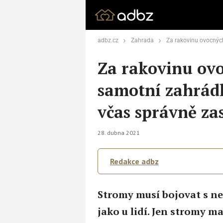
adbz.cz
Zahrada
Za rakovinu ovocných stromů mohou samotní 
Za rakovinu ov
samotní zahrádká
včas správně z
28. dubna 2021
Redakce adbz
Stromy musí bojovat s ne
jako u lidí. Jen stromy m