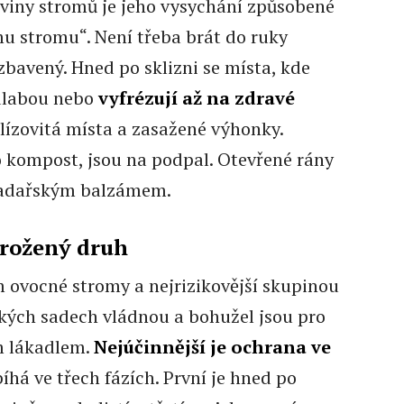
oviny stromů je jeho vysychání způsobené
 stromu“. Není třeba brát do ruky
zbavený. Hned po sklizni se místa, kde
ydlabou nebo
vyfrézují až na zdravé
 hlízovitá místa a zasažené výhonky.
o kompost, jsou na podpal. Otevřené rány
t sadařským balzámem.
hrožený druh
ovocné stromy a nejrizikovější skupinou
ských sadech vládnou a bohužel jsou pro
m lákadlem.
Nejúčinnější je ochrana ve
bíhá ve třech fázích. První je hned po