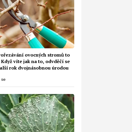
rořezávání ovocných stromů to
 Když víte jak na to, odvděčí se
alší rok dvojnásobnou úrodou