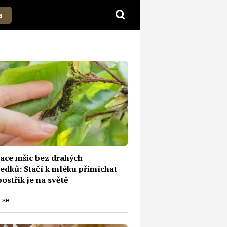
a
dace mšic bez drahých
ředků: Stačí k mléku přimíchat
postřik je na světě