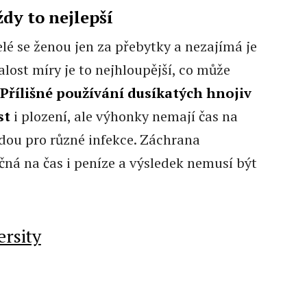
dy to nejlepší
elé se ženou jen za přebytky a nezajímá je
lost míry je to nejhloupější, co může
Přílišné používání dusíkatých hnojiv
st
i plození, ale výhonky nemají čas na
ůdou pro různé infekce. Záchrana
ná na čas i peníze a výsledek nemusí být
ersity