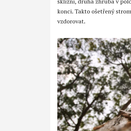
sklizni, druhá zhruba v pol
konci. Takto ošetřený strom
vzdorovat.