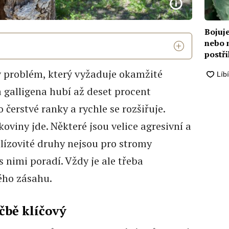
Bojuje
nebo 
postři
 problém, který vyžaduje okamžité
 galligena hubí až deset procent
čerstvé ranky a rychle se rozšiřuje.
koviny jde. Některé jsou velice agresivní a
lízovité druhy nejsou pro stromy
 nimi poradí. Vždy je ale třeba
ého zásahu.
éčbě klíčový