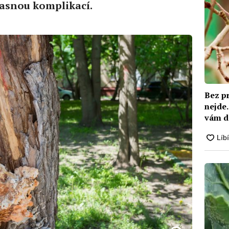
časnou komplikací.
Bez p
nejde.
vám d