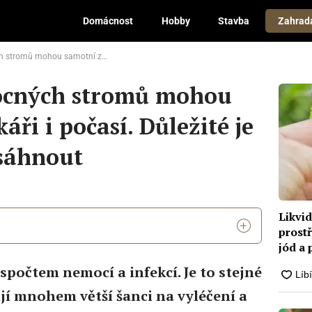
Domácnost
Hobby
Stavba
Zahrad
zahrádkáři i počasí. Důležité je včas správně zasáhnout
ocných stromů mohou
ři i počasí. Důležité je
asáhnout
Likvi
prost
jód a 
spočtem nemocí a infekcí. Je to stejné
ají mnohem větší šanci na vyléčení a