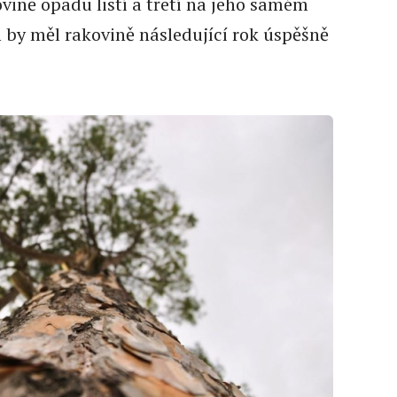
ovině opadu listí a třetí na jeho samém
 by měl rakovině následující rok úspěšně