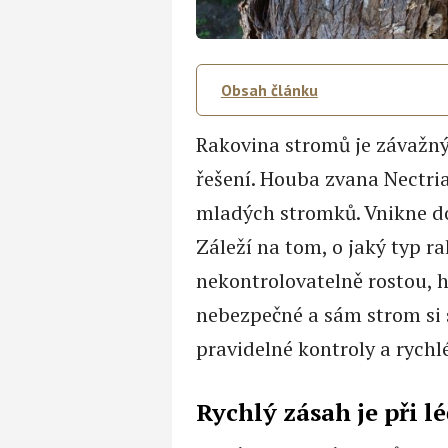
Obsah článku
Rakovina stromů je závažný
řešení. Houba zvana Nectria
mladých stromků. Vnikne do 
Záleží na tom, o jaký typ ra
nekontrolovatelně rostou, h
nebezpečné a sám strom si s
pravidelné kontroly a rychl
Rychlý zásah je při l