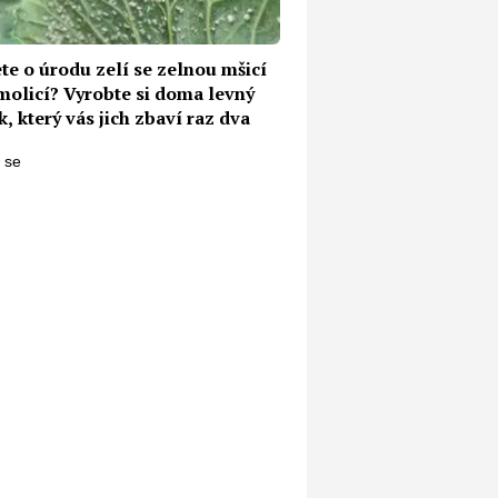
te o úrodu zelí se zelnou mšicí
molicí? Vyrobte si doma levný
k, který vás jich zbaví raz dva