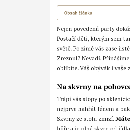
Obsah článku
Nejen povedená party dokáž
Postačí děti, kterým sem ta
světě. Po zimě vás zase jis
Zreznul? Nevadí. Přinášíme
oblíbíte. Váš obývák i vaše
Na skvrny na pohovce
Trápí vás stopy po sklenicí
nejprve nahřát fénem a pak
Skvrny ze stolu zmizí.
Máte
hůře a je plná skvrn od jídl