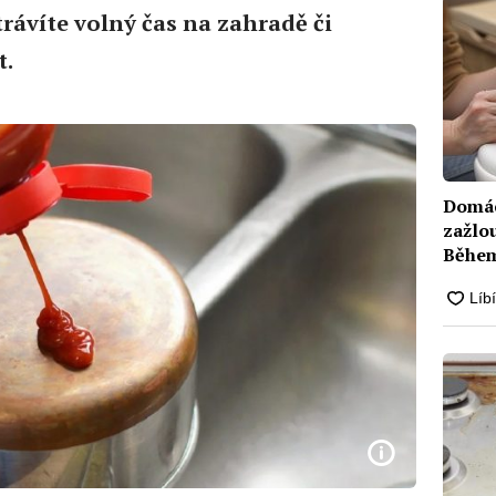
trávíte volný čas na zahradě či
t.
Domác
zažlou
Během 