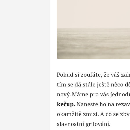
Pokud si zoufáte, že váš zah
tím se dá stále ještě něco 
nový. Máme pro vás jednoduc
kečup.
Naneste ho na rezavé
okamžitě zmizí. A co se zb
slavnostní grilování.