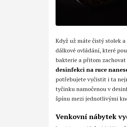
Když už máte čistý stolek a 
dálkové ovládání, které použ
bakterie a přitom zachovat
desinfekci na ruce nane
potřebujete vyčistit i ta n
tyčinku namočenou v desinfe
špínu mezi jednotlivými kno
Venkovní nábytek vyč