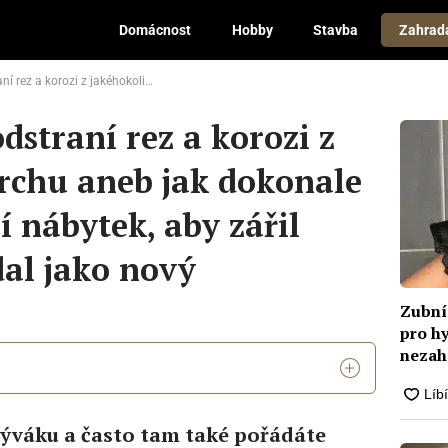
Domácnost
Hobby
Stavba
Zahrad
 jak dokonale vyčistit zahradní nábytek, aby zářil čistotou a vypadal jako nový
dstraní rez a korozi z
rchu aneb jak dokonale
í nábytek, aby zářil
dal jako nový
Zubní
pro h
nezahá
altern
býváku a často tam také pořádáte