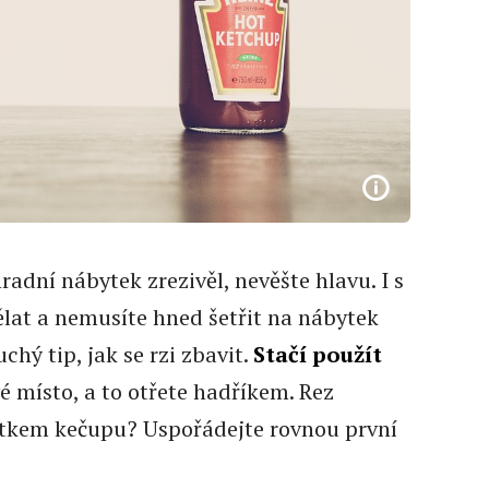
radní nábytek zrezivěl, nevěšte hlavu. I s
dělat a nemusíte hned šetřit na nábytek
hý tip, jak se rzi zbavit.
Stačí použít
 místo, a to otřete hadříkem. Rez
ytkem kečupu? Uspořádejte rovnou první