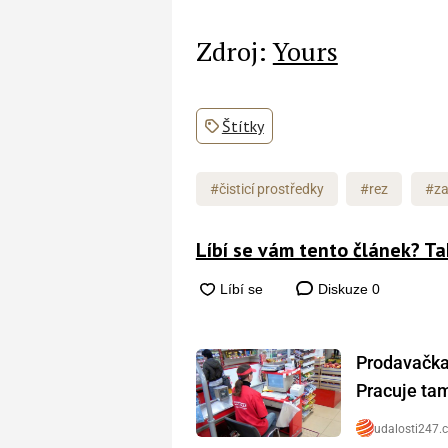
Zdroj:
Yours
Štítky
#čisticí prostředky
#rez
#za
Líbí se vám tento článek? Ta
Diskuze
0
Prodavačka 
Pracuje tam 
udalosti247.