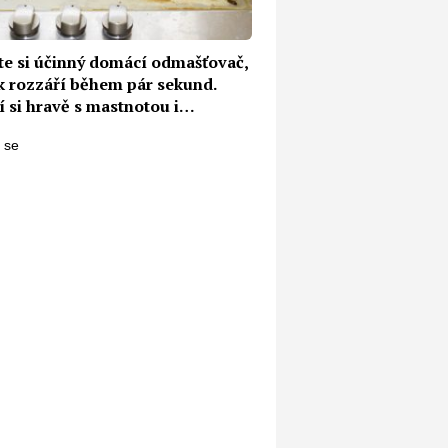
te si účinný domácí odmašťovač,
k rozzáří během pár sekund.
 si hravě s mastnotou i
ými zbytky jídla