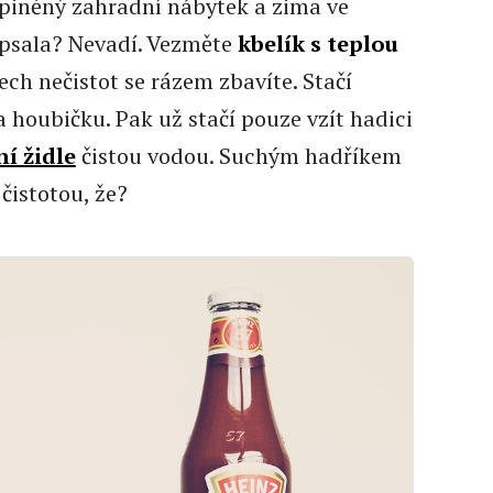
zašpiněný zahradní nábytek a zima ve
epsala? Nevadí. Vezměte
kbelík s teplou
šech nečistot se rázem zbavíte. Stačí
a houbičku. Pak už stačí pouze vzít hadici
í židle
čistou vodou. Suchým hadříkem
 čistotou, že?