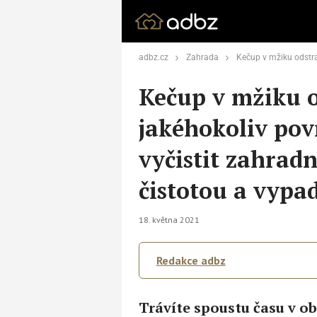
adbz.cz
Zahrada
Kečup v mžiku odstraní rez a korozi z jakéhokoliv povrchu aneb
Kečup v mžiku o
jakéhokoliv pov
vyčistit zahradn
čistotou a vypa
18. května 2021
Redakce adbz
Trávíte spoustu času v o