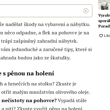
Vyrob
sporá
e nadělat škody na vybavení a nábytku.
Poradí
ztvrdl
m něco odpadne, a flek na pohovce je na
tě trápí zašpiněný zahradní nábytek.
 vám jednoduché a zaručené tipy, které si
 zahrada budou jako ze škatulky.
 s pěnou na holení
ch a hrnečcích na stolku? Zkuste je
 otřít malým množstvím olivového oleje.
 nečistoty na pohovce?
Vypadá stále
a a pití? Zkuste využít pěnu na holení.