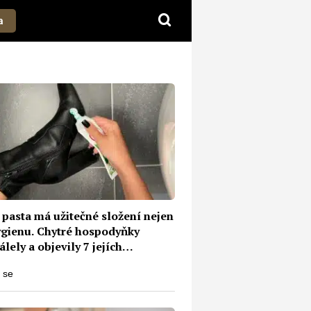
a
 pasta má užitečné složení nejen
ygienu. Chytré hospodyňky
lely a objevily 7 jejích
ativních využití