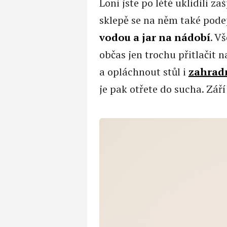
Loni jste po létě uklidili 
sklepě se na něm také pod
vodou a jar na nádobí
. V
občas jen trochu přitlačit n
a opláchnout stůl i
zahradn
je pak otřete do sucha. Září