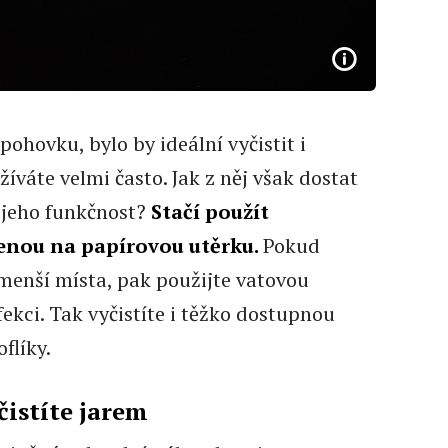
pohovku, bylo by ideální vyčistit i
íváte velmi často. Jak z něj však dostat
 jeho funkčnost?
Stačí použít
senou na papírovou utěrku.
Pokud
ejmenší místa, pak použijte vatovou
kci. Tak vyčistíte i těžko dostupnou
flíky.
istíte jarem