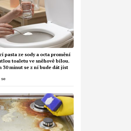
í pasta ze sody a octa promění
tlou toaletu ve sněhově bílou.
30 minut se z ní bude dát jíst