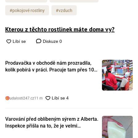
#pokojové rostliny
#vzduch
Kterou z těchto rostlinek máte doma vy?
Diskuze
0
Prodavačka v obchodě nám prozradila,
kolik pobírá v práci. Pracuje tam přes 10
let a tohle je její plat
udalosti247.cz
11 m
Varování před oblíbeným sýrem z Alberta.
Inspekce přišla na to, že je velmi
nebezpečný. Koupili jste si ho také?