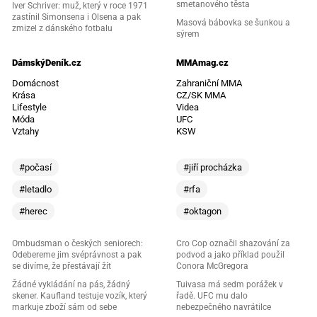
smetanového těsta
Iver Schriver: muž, který v roce 1971
zastínil Simonsena i Olsena a pak
Masová bábovka se šunkou a
zmizel z dánského fotbalu
sýrem
DámskýDeník.cz
MMAmag.cz
Domácnost
Zahraniční MMA
Krása
CZ/SK MMA
Lifestyle
Videa
Móda
UFC
Vztahy
KSW
#počasí
#jiří procházka
#letadlo
#rfa
#herec
#oktagon
Ombudsman o českých seniorech:
Cro Cop označil shazování za
Odebereme jim svéprávnost a pak
podvod a jako příklad použil
se divíme, že přestávají žít
Conora McGregora
Žádné vykládání na pás, žádný
Tuivasa má sedm porážek v
skener. Kaufland testuje vozík, který
řadě. UFC mu dalo
markuje zboží sám od sebe
nebezpečného navrátilce