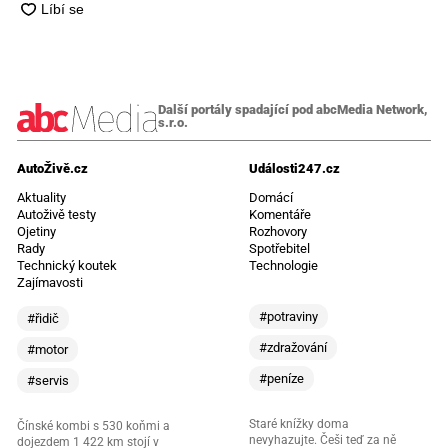
Další portály spadající pod abcMedia Network,
s.r.o.
AutoŽivě.cz
Události247.cz
Aktuality
Domácí
Autoživě testy
Komentáře
Ojetiny
Rozhovory
Rady
Spotřebitel
Technický koutek
Technologie
Zajímavosti
#potraviny
#řidič
#zdražování
#motor
#peníze
#servis
Staré knížky doma
Čínské kombi s 530 koňmi a
nevyhazujte. Češi teď za ně
dojezdem 1 422 km stojí v