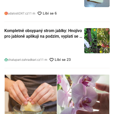
udalosti247.cz
11 m
Kompletně obsypaný strom jablky: Hnojivo
pro jabloně aplikuji na podzim, vyplatí se s
ním nešetřit
chalupari-zahradkari.cz
11 m