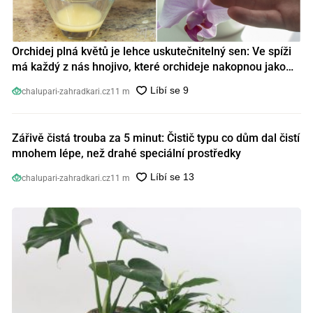
Orchidej plná květů je lehce uskutečnitelný sen: Ve spíži
má každý z nás hnojivo, které orchideje nakopnou jako
nic předtím
chalupari-zahradkari.cz
11 m
Zářivě čistá trouba za 5 minut: Čistič typu co dům dal čistí
mnohem lépe, než drahé speciální prostředky
chalupari-zahradkari.cz
11 m