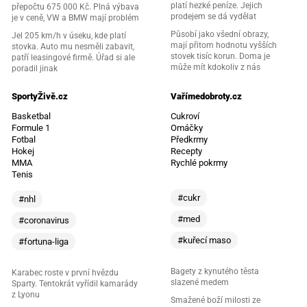
platí hezké peníze. Jejich
přepočtu 675 000 Kč. Plná výbava
prodejem se dá vydělat
je v ceně, VW a BMW mají problém
Působí jako všední obrazy,
Jel 205 km/h v úseku, kde platí
mají přitom hodnotu vyšších
stovka. Auto mu nesměli zabavit,
stovek tisíc korun. Doma je
patří leasingové firmě. Úřad si ale
může mít kdokoliv z nás
poradil jinak
SportyŽivě.cz
Vařímedobroty.cz
Basketbal
Cukroví
Formule 1
Omáčky
Fotbal
Předkrmy
Hokej
Recepty
MMA
Rychlé pokrmy
Tenis
#cukr
#nhl
#med
#coronavirus
#kuřecí maso
#fortuna-liga
Bagety z kynutého těsta
Karabec roste v první hvězdu
slazené medem
Sparty. Tentokrát vyřídil kamarády
z Lyonu
Smažené boží milosti ze