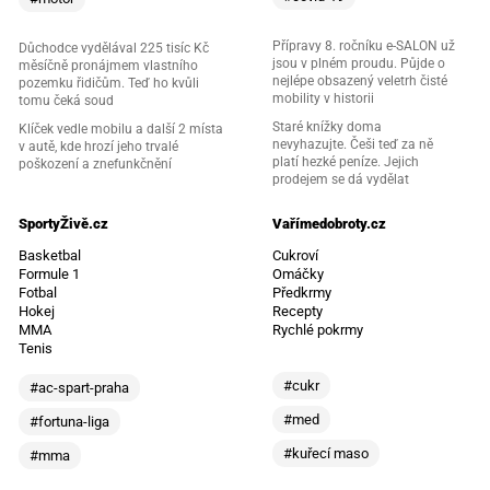
Přípravy 8. ročníku e-SALON už
Důchodce vydělával 225 tisíc Kč
jsou v plném proudu. Půjde o
měsíčně pronájmem vlastního
nejlépe obsazený veletrh čisté
pozemku řidičům. Teď ho kvůli
mobility v historii
tomu čeká soud
Staré knížky doma
Klíček vedle mobilu a další 2 místa
nevyhazujte. Češi teď za ně
v autě, kde hrozí jeho trvalé
platí hezké peníze. Jejich
poškození a znefunkčnění
prodejem se dá vydělat
SportyŽivě.cz
Vařímedobroty.cz
Basketbal
Cukroví
Formule 1
Omáčky
Fotbal
Předkrmy
Hokej
Recepty
MMA
Rychlé pokrmy
Tenis
#cukr
#ac-spart-praha
#med
#fortuna-liga
#kuřecí maso
#mma