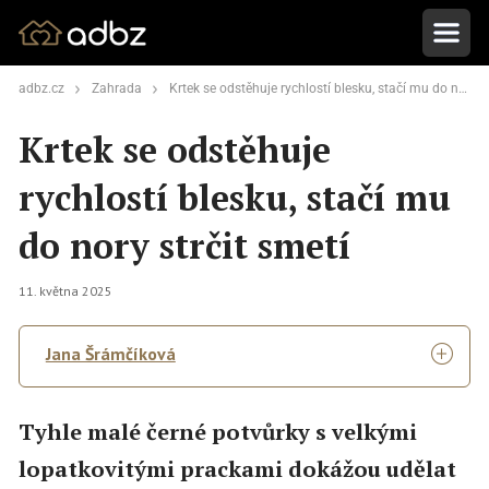
adbz.cz
Zahrada
Krtek se odstěhuje rychlostí blesku, stačí mu do nory strčit smetí
Krtek se odstěhuje
rychlostí blesku, stačí mu
do nory strčit smetí
11. května 2025
Jana Šrámčíková
Tyhle malé černé potvůrky s velkými
lopatkovitými prackami dokážou udělat