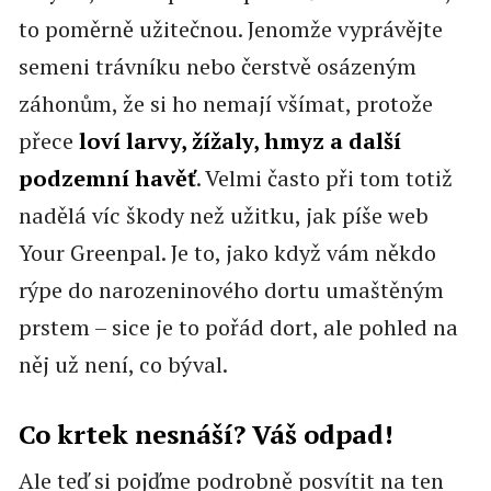
to poměrně užitečnou. Jenomže vyprávějte
semeni trávníku nebo čerstvě osázeným
záhonům, že si ho nemají všímat, protože
přece
loví larvy, žížaly, hmyz a další
podzemní havěť
. Velmi často při tom totiž
nadělá víc škody než užitku, jak píše web
Your Greenpal. Je to, jako když vám někdo
rýpe do narozeninového dortu umaštěným
prstem – sice je to pořád dort, ale pohled na
něj už není, co býval.
Co krtek nesnáší? Váš odpad!
Ale teď si pojďme podrobně posvítit na ten