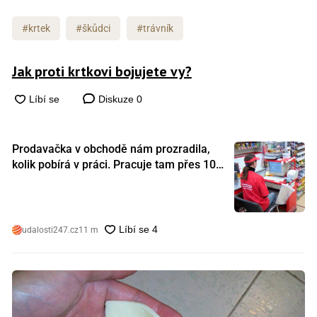
#krtek
#škůdci
#trávník
Jak proti krtkovi bojujete vy?
Diskuze
0
Prodavačka v obchodě nám prozradila,
kolik pobírá v práci. Pracuje tam přes 10
let a tohle je její plat
udalosti247.cz
11 m