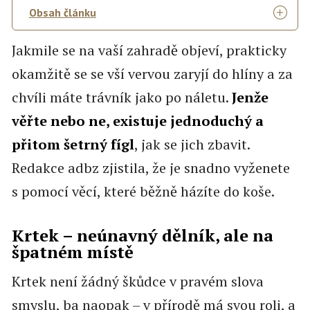
Obsah článku
Jakmile se na vaší zahradě objeví, prakticky
okamžitě se se vší vervou zaryjí do hlíny a za
chvíli máte trávník jako po náletu.
Jenže
věřte nebo ne, existuje jednoduchý a
přitom šetrný fígl
, jak se jich zbavit.
Redakce adbz zjistila, že je snadno vyženete
s pomocí věcí, které běžně házíte do koše.
Krtek – neúnavný dělník, ale na
špatném místě
Krtek není žádný škůdce v pravém slova
smyslu, ba naopak – v přírodě má svou roli, a