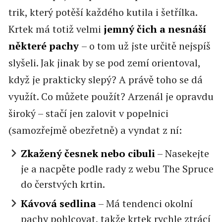
trik, který potěší každého kutila i šetřílka.
Krtek má totiž velmi
jemný čich a nesnáší
některé pachy
– o tom už jste určitě nejspíš
slyšeli. Jak jinak by se pod zemí orientoval,
když je prakticky slepý? A právě toho se dá
využít. Co můžete použít? Arzenál je opravdu
široký – stačí jen zalovit v popelnici
(samozřejmě obezřetně) a vyndat z ní:
Zkažený česnek nebo cibuli
– Nasekejte
je a nacpěte podle rady z webu The Spruce
do čerstvých krtin.
Kávová sedlina
– Má tendenci okolní
pachy pohlcovat, takže krtek rychle ztrácí