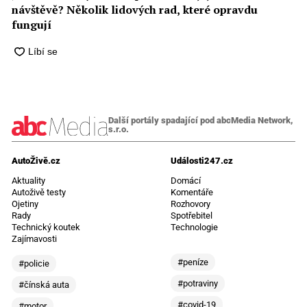
návštěvě? Několik lidových rad, které opravdu
fungují
Další portály spadající pod abcMedia Network,
s.r.o.
AutoŽivě.cz
Události247.cz
Aktuality
Domácí
Autoživě testy
Komentáře
Ojetiny
Rozhovory
Rady
Spotřebitel
Technický koutek
Technologie
Zajímavosti
#peníze
#policie
#potraviny
#čínská auta
#covid-19
#motor