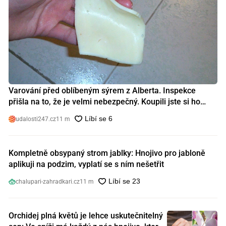
Varování před oblíbeným sýrem z Alberta. Inspekce
přišla na to, že je velmi nebezpečný. Koupili jste si ho
také?
udalosti247.cz
11 m
Kompletně obsypaný strom jablky: Hnojivo pro jabloně
aplikuji na podzim, vyplatí se s ním nešetřit
chalupari-zahradkari.cz
11 m
Orchidej plná květů je lehce uskutečnitelný