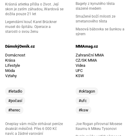
Bagety z kynutého těsta
Krásná atletka přišla o život. Její
slazené medem
skon je zatím záhadou, Wardová se
dožila pouze 21 let
Smažené boží milosti ze
smetanového těsta
Legendární kouč Karel Brückner
musel do špitálu. Operace a
Masová bábovka se šunkou a
starosti o svou ženu
sýrem
DámskýDeník.cz
MMAmag.cz
Domácnost
Zahraniční MMA
Krása
CZ/SK MMA
Lifestyle
Videa
Móda
UFC
Vztahy
KSW
#letadlo
#oktagon
#počasí
#ufc
#herec
#ksw
Oneplay vám může strhávat peníze
Joe Rogan přirovnal Mosese
dvakrát měsíčně. Přes 6 000 Kč
Itaumu k Mikeu Tysonovi
navíc a žádné varování