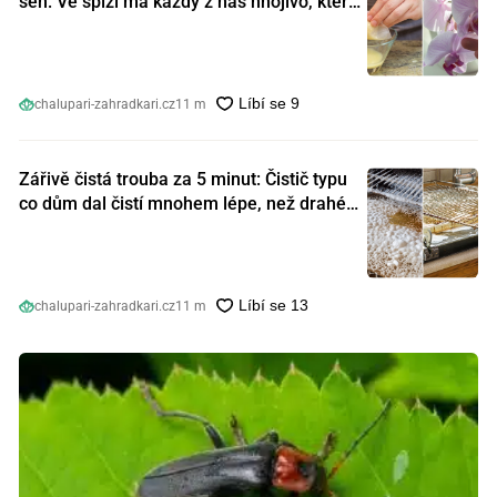
sen: Ve spíži má každý z nás hnojivo, které
orchideje nakopnou jako nic předtím
chalupari-zahradkari.cz
11 m
Zářivě čistá trouba za 5 minut: Čistič typu
co dům dal čistí mnohem lépe, než drahé
speciální prostředky
chalupari-zahradkari.cz
11 m