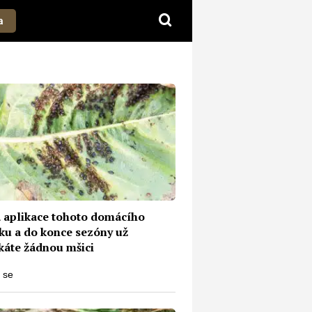
a
á aplikace tohoto domácího
iku a do konce sezóny už
káte žádnou mšici