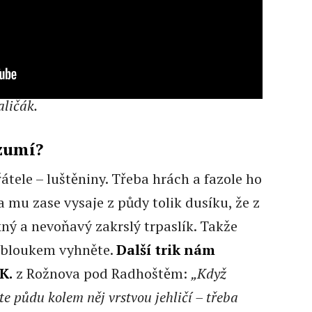
aličák.
zumí?
tele – luštěniny. Třeba hrách a fazole ho
a mu zase vysaje z půdy tolik dusíku, že z
ný a nevoňavý zakrslý trpaslík. Takže
obloukem vyhněte.
Další trik nám
K.
z Rožnova pod Radhoštěm:
„Když
te půdu kolem něj vrstvou jehličí – třeba