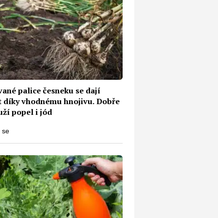
ané palice česneku se dají
it díky vhodnému hnojivu. Dobře
ží popel i jód