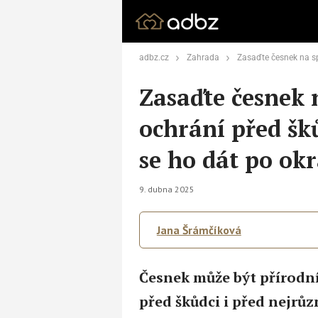
adbz.cz
Zahrada
Zasaďte česnek na správné místo a ochrání před 
Zasaďte česnek 
ochrání před šků
se ho dát po okr
9. dubna 2025
Jana Šrámčíková
Česnek může být přírodní
před škůdci i před nejrůz