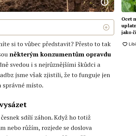
Ocet 
uplatn
jako č
te si to vůbec představit? Přesto to tak
jsou
některým konzumentům opravdu
dně svedou i s nejrůznějšími škůdci a
dbz jsme však zjistili, že to funguje jen
a správné místo.
 vysázet
 česnek sdílí záhon. Když ho totiž
ům nebo růžím, rozjede se doslova