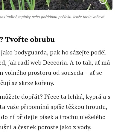
í maximálně topinky nebo pořádnou pečínku. Jenže tahle voňavá
ě? Tvořte obrubu
 jako bodyguarda, pak ho sázejte podél
d, jak radí web Deccoria. A to tak, ať má
m volného prostoru od souseda – ať se
čují se skrze kořeny.
můžete dopřát? Přece ta lehká, kyprá a s
ta vaše připomíná spíše těžkou hroudu,
do ní přidejte písek a trochu uleželého
šní a česnek poroste jako z vody.