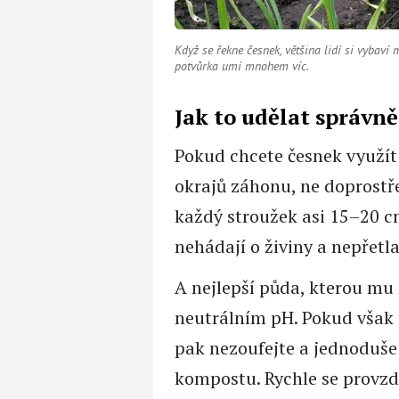
Když se řekne česnek, většina lidí si vybav
potvůrka umí mnohem víc.
Jak to udělat správn
Pokud chcete česnek využít
okrajů záhonu, ne doprostře
každý stroužek asi 15–20 c
nehádají o živiny a nepřetla
A nejlepší půda, kterou mu 
neutrálním pH. Pokud však 
pak nezoufejte a jednoduše 
kompostu. Rychle se provzdu