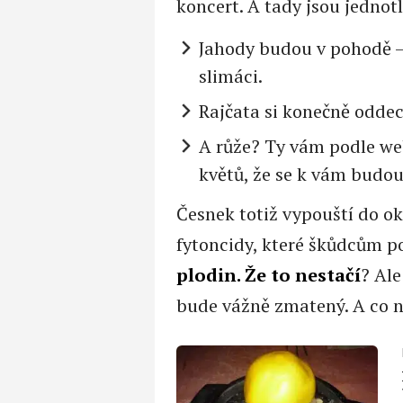
koncert. A tady jsou jednotl
Jahody budou v pohodě –
slimáci.
Rajčata si konečně oddec
A růže? Ty vám podle we
květů, že se k vám budou 
Česnek totiž vypouští do ok
fytoncidy, které škůdcům p
plodin. Že to nestačí
? Ale
bude vážně zmatený. A co ne