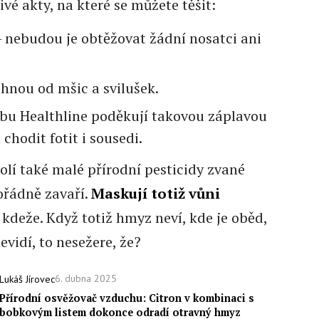
ivé akty, na které se můžete těšit:
 nebudou je obtěžovat žádní nosatci ani
hnou od mšic a svilušek.
bu Healthline poděkují takovou záplavou
chodit fotit i sousedi.
olí také malé přírodní pesticidy zvané
ořádně zavaří.
Maskují totiž vůni
 kdeže. Když totiž hmyz neví, kde je oběd,
vidí, to nesežere, že?
6. dubna 2025
Lukáš Jírovec
Přírodní osvěžovač vzduchu: Citron v kombinaci s
bobkovým listem dokonce odradí otravný hmyz