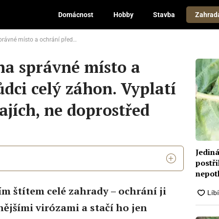
Domácnost
Hobby
Stavba
Zahrad
škůdci celý záhon. Vyplatí se ho dát po okrajích, ne doprostřed
na správné místo a
dci celý záhon. Vyplatí
ajích, ne doprostřed
Jedin
postř
nepot
m štítem celé zahrady – ochrání ji
nějšími virózami a stačí ho jen