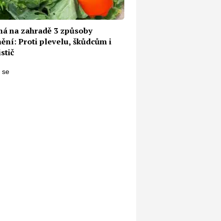
má na zahradě 3 způsoby
ění: Proti plevelu, škůdcům i
istič