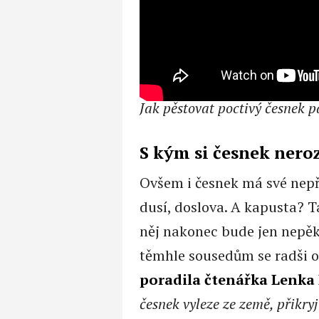
Jak pěstovat poctivý česnek p
S kým si česnek nero
Ovšem i česnek má své nepřá
dusí, doslova. A kapusta? T
něj nakonec bude jen nepěk
těmhle sousedům se radši 
poradila čtenářka Lenka 
česnek vyleze ze země, přikryj