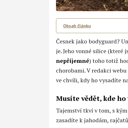
Obsah článku
Česnek jako bodyguard? Umí
je. Jeho vonné silice (které 
nepříjemné
) toho totiž ho
chorobami. V redakci webu a
ve chvíli, kdy ho vysadíte n
Musíte vědět, kde ho
Tajemství tkví v tom, s kým
zasadíte k jahodám, rajčat