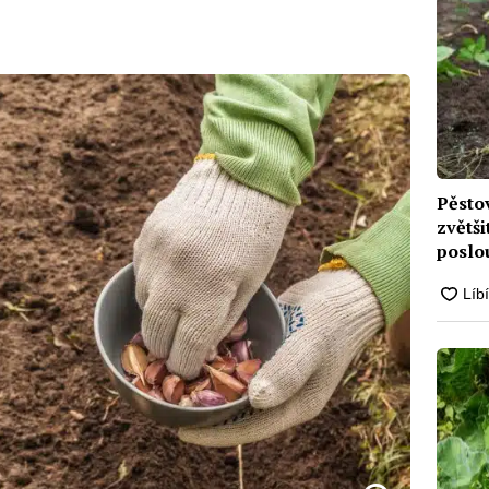
Pěstov
zvětš
poslou