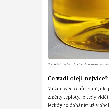
Pokud tuto běžnou kuchyňskou surovinu neus
Co vadí oleji nejvíce?
Možná vás to překvapí, ale 
změny teploty. Je tedy vidě
leckdy co dohánět už v ob