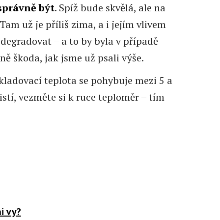
správně být
. Spíž bude skvělá, ale na
am už je příliš zima, a i jejím vlivem
degradovat – a to by byla v případě
ně škoda, jak jsme už psali výše.
ladovací teplota se pohybuje mezi 5 a
jistí, vezměte si k ruce teploměr – tím
i vy?