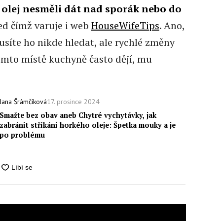
olej nesměli dát nad sporák nebo do
řed čímž varuje i web
HouseWifeTips
. Ano,
síte ho nikde hledat, ale rychlé změny
tomto místě kuchyně často dějí, mu
17. prosince 2024
Jana Šrámčíková
Smažte bez obav aneb Chytré vychytávky, jak
zabránit stříkání horkého oleje: Špetka mouky a je
po problému