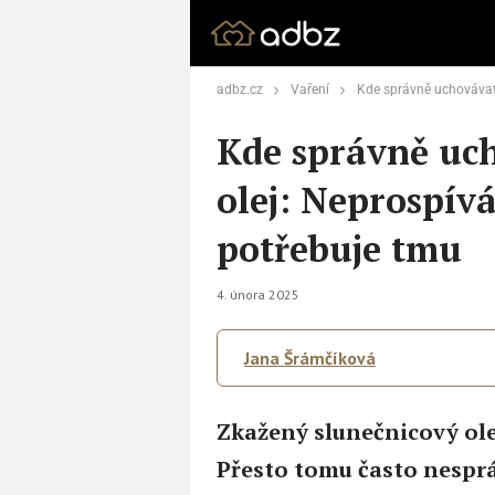
adbz.cz
Vaření
Kde správně uchovávat slunečnicový ol
Kde správně uc
olej: Neprospív
potřebuje tmu
4. února 2025
Jana Šrámčíková
Zkažený slunečnicový ole
Přesto tomu často nesp