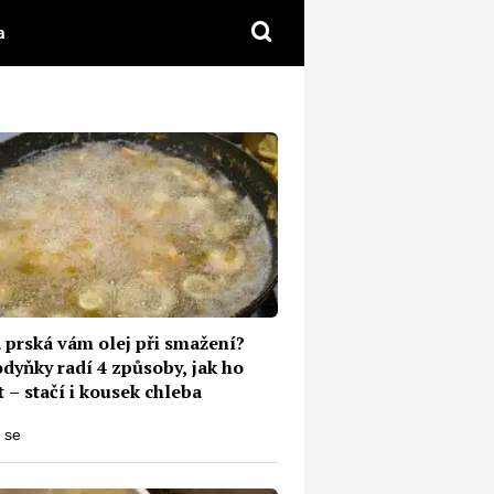
a
 prská vám olej při smažení?
dyňky radí 4 způsoby, jak ho
t – stačí i kousek chleba