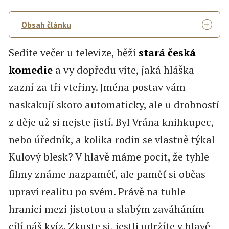
Obsah článku
Sedíte večer u televize, běží
stará česká
komedie
a vy dopředu víte, jaká hláška
zazní za tři vteřiny. Jména postav vám
naskakují skoro automaticky, ale u drobností
z děje už si nejste jistí. Byl Vrána knihkupec,
nebo úředník, a kolika rodin se vlastně týkal
Kulový blesk? V hlavě máme pocit, že tyhle
filmy známe nazpaměť, ale paměť si občas
upraví realitu po svém. Právě na tuhle
hranici mezi jistotou a slabým zaváháním
cílí náš kvíz. Zkuste si, jestli udržíte v hlavě