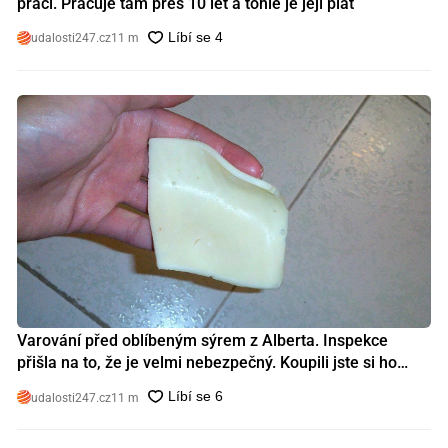
práci. Pracuje tam přes 10 let a tohle je její plat
udalosti247.cz
11 m
Varování před oblíbeným sýrem z Alberta. Inspekce
přišla na to, že je velmi nebezpečný. Koupili jste si ho
také?
udalosti247.cz
11 m