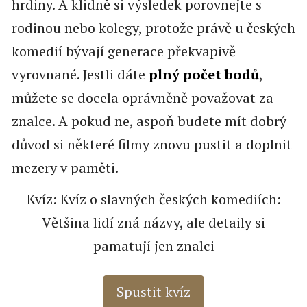
hrdiny. A klidně si výsledek porovnejte s
rodinou nebo kolegy, protože právě u českých
komedií bývají generace překvapivě
vyrovnané. Jestli dáte
plný počet bodů
,
můžete se docela oprávněně považovat za
znalce. A pokud ne, aspoň budete mít dobrý
důvod si některé filmy znovu pustit a doplnit
mezery v paměti.
Kvíz: Kvíz o slavných českých komediích:
Většina lidí zná názvy, ale detaily si
pamatují jen znalci
Spustit kvíz