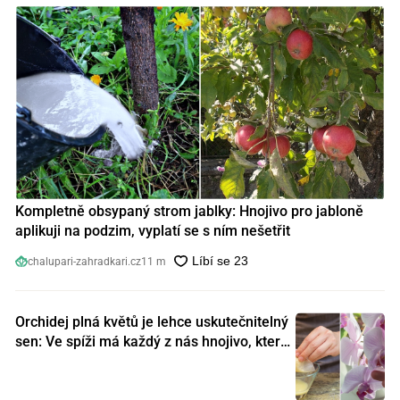
Kompletně obsypaný strom jablky: Hnojivo pro jabloně
aplikuji na podzim, vyplatí se s ním nešetřit
chalupari-zahradkari.cz
11 m
Orchidej plná květů je lehce uskutečnitelný
sen: Ve spíži má každý z nás hnojivo, které
orchideje nakopnou jako nic předtím