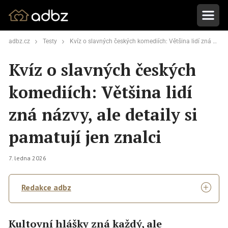
adbz.cz
Testy
Kvíz o slavných českých komediích: Většina lidí zná názvy, ale detaily si pamatují jen znalci
Kvíz o slavných českých
komediích: Většina lidí
zná názvy, ale detaily si
pamatují jen znalci
7. ledna 2026
Redakce adbz
Kultovní hlášky zná každý, ale