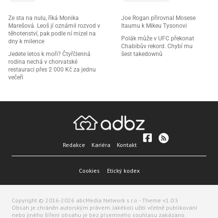
Ze sta na nulu, říká Monika
Joe Rogan přirovnal Mosese
Marešová. Leoš jí oznámil rozvod v
Itaumu k Mikeu Tysonovi
těhotenství, pak podle ní mizel na
Polák může v UFC překonat
dny k milence
Chabibův rekord. Chybí mu
Jedete letos k moři? Čtyřčlenná
šest takedownů
rodina nechá v chorvatské
restauraci přes 2 000 Kč za jednu
večeři
Redakce
Kariéra
Kontakt
Cookies
Etický kodex
Copyright © 2016-2026 abcMedia Network s.r.o. - Theme v1.0.5
Obsah je chráněn autorským právem. Jakékoli užití včetně publikování
nebo jiného šíření obsahu je bez písemného souhlasu zakázano.