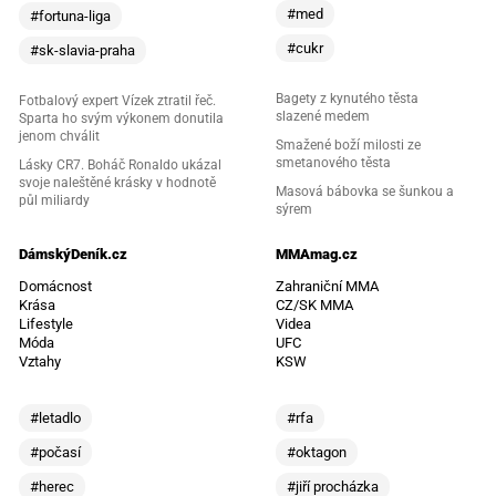
#med
#fortuna-liga
#cukr
#sk-slavia-praha
Bagety z kynutého těsta
Fotbalový expert Vízek ztratil řeč.
slazené medem
Sparta ho svým výkonem donutila
jenom chválit
Smažené boží milosti ze
smetanového těsta
Lásky CR7. Boháč Ronaldo ukázal
svoje naleštěné krásky v hodnotě
Masová bábovka se šunkou a
půl miliardy
sýrem
DámskýDeník.cz
MMAmag.cz
Domácnost
Zahraniční MMA
Krása
CZ/SK MMA
Lifestyle
Videa
Móda
UFC
Vztahy
KSW
#letadlo
#rfa
#počasí
#oktagon
#herec
#jiří procházka