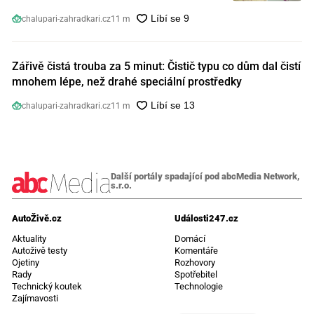
chalupari-zahradkari.cz
11 m
Zářivě čistá trouba za 5 minut: Čistič typu co dům dal čistí
mnohem lépe, než drahé speciální prostředky
chalupari-zahradkari.cz
11 m
Další portály spadající pod abcMedia Network,
s.r.o.
AutoŽivě.cz
Události247.cz
Aktuality
Domácí
Autoživě testy
Komentáře
Ojetiny
Rozhovory
Rady
Spotřebitel
Technický koutek
Technologie
Zajímavosti