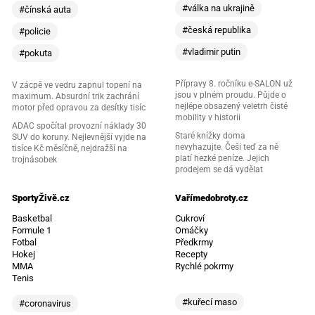
#válka na ukrajině
#čínská auta
#česká republika
#policie
#vladimir putin
#pokuta
Přípravy 8. ročníku e-SALON už
V zácpě ve vedru zapnul topení na
jsou v plném proudu. Půjde o
maximum. Absurdní trik zachrání
nejlépe obsazený veletrh čisté
motor před opravou za desítky tisíc
mobility v historii
ADAC spočítal provozní náklady 30
Staré knížky doma
SUV do koruny. Nejlevnější vyjde na
nevyhazujte. Češi teď za ně
tisíce Kč měsíčně, nejdražší na
platí hezké peníze. Jejich
trojnásobek
prodejem se dá vydělat
SportyŽivě.cz
Vařímedobroty.cz
Basketbal
Cukroví
Formule 1
Omáčky
Fotbal
Předkrmy
Hokej
Recepty
MMA
Rychlé pokrmy
Tenis
#kuřecí maso
#coronavirus