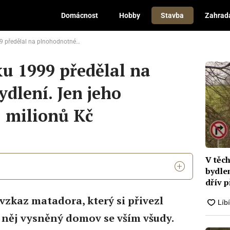
Domácnost
Hobby
Stavba
Zahrad
notné bydlení. Jen jeho přeprava stála 5 milionů Kč
ku 1999 předělal na
dlení. Jen jeho
5 milionů Kč
V těc
bydlen
dřív p
e vzkaz matadora, který si přivezl
 něj vysněný domov se vším všudy.