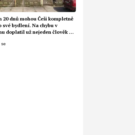
 20 dnů mohou Češi kompletně
 o své bydlení. Na chybu v
u doplatil už nejeden člověk a
to i dalším