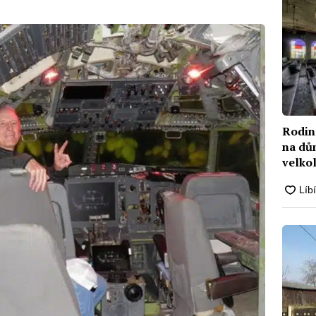
Rodin
na dů
velko