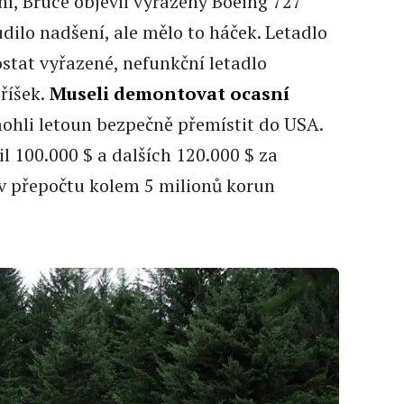
í, Bruce objevil vyřazený Boeing 727
dilo nadšení, ale mělo to háček. Letadlo
stat vyřazené, nefunkční letadlo
říšek.
Museli demontovat ocasní
mohli letoun bezpečně přemístit do USA.
il 100.000 $ a dalších 120.000 $ za
v přepočtu kolem 5 milionů korun