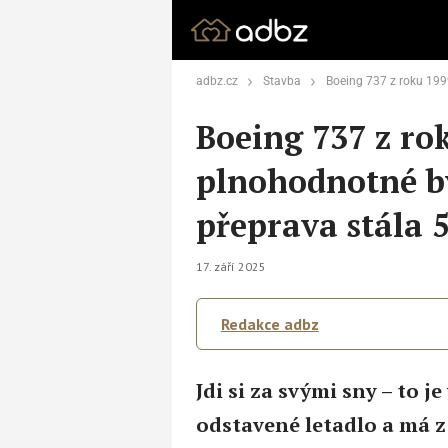
adbz.cz
Stavba
Boeing 737 z roku 1999 předělal na plnohod
Boeing 737 z ro
plnohodnotné by
přeprava stála 
17. září 2025
Redakce adbz
Jdi si za svými sny – to j
odstavené letadlo a má z