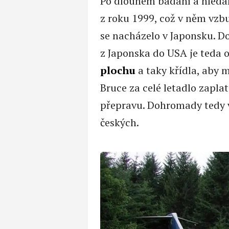
Po dlouhém bádání a hledán
z roku 1999, což v něm vzbu
se nacházelo v Japonsku. Do
z Japonska do USA je teda o
plochu
a taky křídla, aby 
Bruce za celé letadlo zaplat
přepravu. Dohromady tedy 
českých.