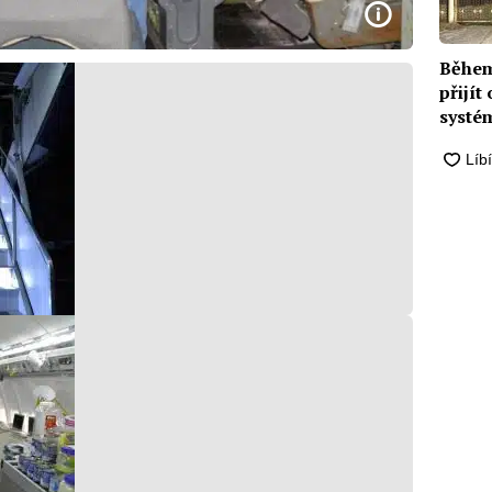
Během
přijít
systém
hrozí 