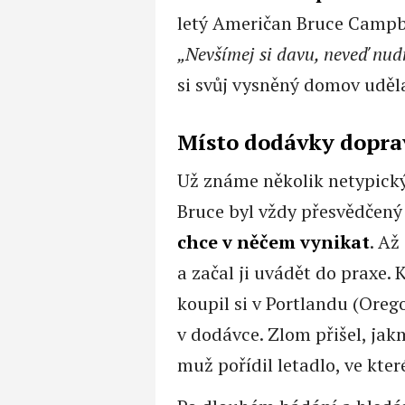
letý Američan Bruce Campbe
„Nevšímej si davu, neveď nud
si svůj vysněný domov uděla
Místo dodávky doprav
Už známe několik netypický
Bruce byl vždy přesvědčený 
chce v něčem vynikat
. Až
a začal ji uvádět do praxe.
koupil si v Portlandu (Oreg
v dodávce. Zlom přišel, jakm
muž pořídil letadlo, ve kter