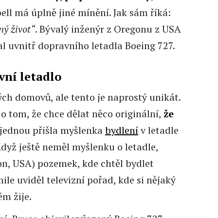
ll má úplně jiné mínění. Jak sám říká:
ný život“
. Bývalý inženýr z Oregonu z USA
l uvnitř dopravního letadla Boeing 727.
ní letadlo
ch domovů, ale tento je naprostý unikát.
o tom, že chce dělat něco originální,
že
 jednou přišla myšlenka
bydlení
v letadle
 Když ještě neměl myšlenku o letadle,
on, USA) pozemek, kde chtěl bydlet
ile uviděl televizní pořad, kde si nějaký
ém žije.