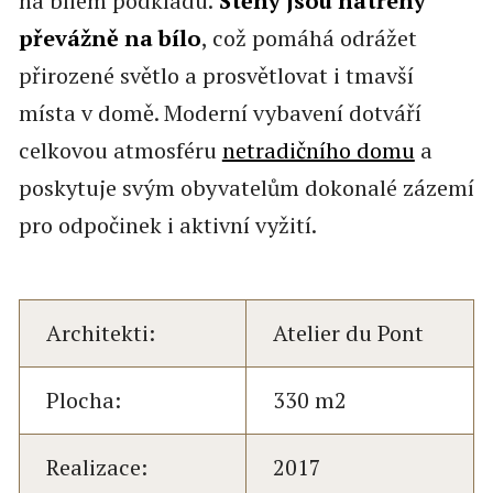
na bílém podkladu.
Stěny jsou natřeny
převážně na bílo
, což pomáhá odrážet
přirozené světlo a prosvětlovat i tmavší
místa v domě. Moderní vybavení dotváří
celkovou atmosféru
netradičního domu
a
poskytuje svým obyvatelům dokonalé zázemí
pro odpočinek i aktivní vyžití.
Architekti:
Atelier du Pont
Plocha:
330 m2
Realizace:
2017