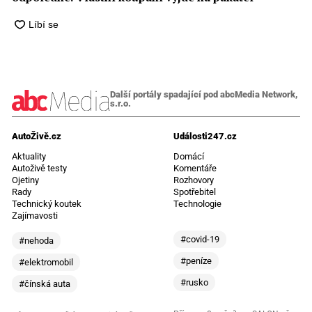
Další portály spadající pod abcMedia Network,
s.r.o.
AutoŽivě.cz
Události247.cz
Aktuality
Domácí
Autoživě testy
Komentáře
Ojetiny
Rozhovory
Rady
Spotřebitel
Technický koutek
Technologie
Zajímavosti
#covid-19
#nehoda
#peníze
#elektromobil
#rusko
#čínská auta