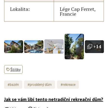
Lokalita:
Lége Cap Ferret,
Francie
+14
Štítky
#bazén
#prosklený dům
#rekreace
Jak se vám libí tento netradiční rekreační dům?