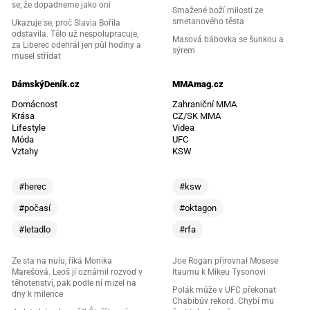
se, že dopadneme jako oni
Smažené boží milosti ze
smetanového těsta
Ukazuje se, proč Slavia Bořila
odstavila. Tělo už nespolupracuje,
Masová bábovka se šunkou a
za Liberec odehrál jen půl hodiny a
sýrem
musel střídat
DámskýDeník.cz
MMAmag.cz
Domácnost
Zahraniční MMA
Krása
CZ/SK MMA
Lifestyle
Videa
Móda
UFC
Vztahy
KSW
#herec
#ksw
#počasí
#oktagon
#letadlo
#rfa
Ze sta na nulu, říká Monika
Joe Rogan přirovnal Mosese
Marešová. Leoš jí oznámil rozvod v
Itaumu k Mikeu Tysonovi
těhotenství, pak podle ní mizel na
Polák může v UFC překonat
dny k milence
Chabibův rekord. Chybí mu