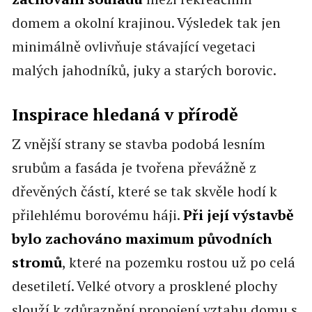
domem a okolní krajinou. Výsledek tak jen
minimálně ovlivňuje stávající vegetaci
malých jahodníků, juky a starých borovic.
Inspirace hledaná v přírodě
Z vnější strany se stavba podobá lesním
srubům a fasáda je tvořena převážně z
dřevěných částí, které se tak skvěle hodí k
přilehlému borovému háji.
Při její výstavbě
bylo zachováno maximum původních
stromů
, které na pozemku rostou už po celá
desetiletí. Velké otvory a prosklené plochy
slouží k zdůraznění propojení vztahu domu s