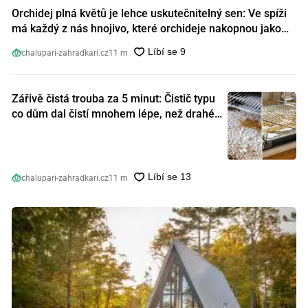
Orchidej plná květů je lehce uskutečnitelný sen: Ve spíži
má každý z nás hnojivo, které orchideje nakopnou jako
nic předtím
chalupari-zahradkari.cz
11 m
Zářivě čistá trouba za 5 minut: Čistič typu
co dům dal čistí mnohem lépe, než drahé
speciální prostředky
chalupari-zahradkari.cz
11 m