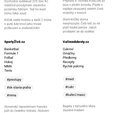
Přípravy 8. ročníku e-SALON už
Důchodce vydělával 225 tisíc Kč
jsou v plném proudu. Půjde o
měsíčně pronájmem vlastního
nejlépe obsazený veletrh čisté
pozemku řidičům. Teď ho kvůli
mobility v historii
tomu čeká soud
Staré knížky doma
Klíček vedle mobilu a další 2 místa
nevyhazujte. Češi teď za ně
v autě, kde hrozí jeho trvalé
platí hezké peníze. Jejich
poškození a znefunkčnění
prodejem se dá vydělat
SportyŽivě.cz
Vařímedobroty.cz
Basketbal
Cukroví
Formule 1
Omáčky
Fotbal
Předkrmy
Hokej
Recepty
MMA
Rychlé pokrmy
Tenis
#med
#prestupy
#cukr
#sk-slavia-praha
#kuřecí maso
#mma
Bagety z kynutého těsta
Slovenský reprezentant Hancko
slazené medem
pálí do českého fotbalu: Obávám