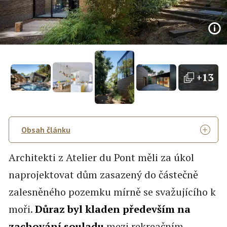
+13
Obsah článku
Architekti z Atelier du Pont měli za úkol
naprojektovat dům zasazený do částečně
zalesněného pozemku mírně se svažujícího k
moři.
Důraz byl kladen především na
zachování souladu
mezi rekreačním