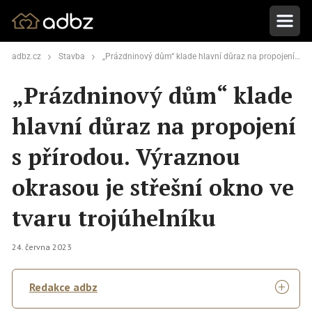
adbz.cz
Stavba
„Prázdninový dům“ klade hlavní důraz na propojení s přírodou. Výraznou okrasou je střešní okno ve tvaru trojúhelníku
„Prázdninový dům“ klade
hlavní důraz na propojení
s přírodou. Výraznou
okrasou je střešní okno ve
tvaru trojúhelníku
24. června 2023
Redakce adbz