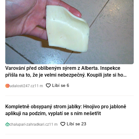
Varování před oblíbeným sýrem z Alberta. Inspekce
přišla na to, že je velmi nebezpečný. Koupili jste si ho
také?
udalosti247.cz
11 m
Kompletně obsypaný strom jablky: Hnojivo pro jabloně
aplikuji na podzim, vyplatí se s ním nešetřit
chalupari-zahradkari.cz
11 m