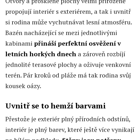
Otvory a prosklené plochy velmi přirozeně
propojují interiér s exteriérem, a tak i uvnitř
si rodina může vychutnávat lesní atmosféru.
Bazén nacházející se mezi jednotlivými
kabinami
přináší perfektní osvěžení v
letních horkých dnech
a zároveň rozbíjí
jednolité terasové plochy a oživuje venkovní
terén. Pár kroků od pláže má tak rodina svůj
kousek oázy.
Uvnitř se to hemží barvami
Přestože je exteriér plný přírodních odstínů,
interiér je plný barev, které ještě více vynikají