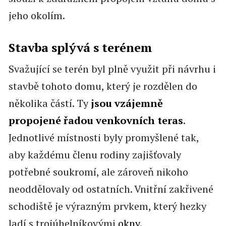
jeho okolím.
Stavba splývá s terénem
Svažující se terén byl plně využit při návrhu i
stavbě tohoto domu, který je rozdělen do
několika částí. Ty
jsou vzájemně
propojené řadou venkovních teras
.
Jednotlivé místnosti byly promyšlené tak,
aby každému členu rodiny zajišťovaly
potřebné soukromí, ale zároveň nikoho
neoddělovaly od ostatních. Vnitřní zakřivené
schodiště je výrazným prvkem, který hezky
ladí s trojúhelníkovými
okny
.