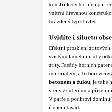
konstrukci v horních patre
vnitřní dřevěnou konstrukc
hrázděný typ stavby.
Uvidíte i siluetu obs
Efektní prosklení štítových
svislými lamelami, aby odk
štíty. Fasády horních pater
materiálem, a to borovico
betonem a žulou
, je také
stěny v suterénu a přízem
V patře a podkroví dominuj
členění fasád.