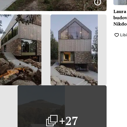
Laura
budovy
Nikdo 
bydlen
+27