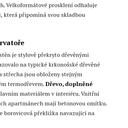
ch. Velkoformátové prosklení odhaluje
i, která připomíná svou skladbou
ervatoře
 stěn je stylově překryto dřevěnými
azovalo na typické krkonošské dřevěné
 a střecha jsou obloženy stejným
vým termodřevem.
Dřevo, doplněné
 hlavním materiálem v interiéru. Vnitřní
ních apartmánech mají betonovou omítku.
e borovicová překližka navazující na