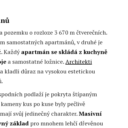
ánů
na pozemku o rozloze 3 670 m čtverečních.
osm samostatných apartmánů, v druhé je
ž. Každý
apartmán se skládá z kuchyně
oje
a samostatné ložnice.
Architekti
 a kladli důraz na vysokou estetickou
ů.
spodních podlaží je pokryta štípaným
kameny kus po kuse byly pečlivě
mají svůj jedinečný charakter.
Masivní
vný základ
pro mnohem lehčí dřevěnou