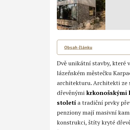
Obsah článku
Dvě unikátní stavby, které
lázeňském městečku Karpacz
architekturu. Architekti ze 
dřevěnými
krkonošskými h
století
a tradiční prvky př
penziony mají masivní kam
konstrukci, štíty kryté dř