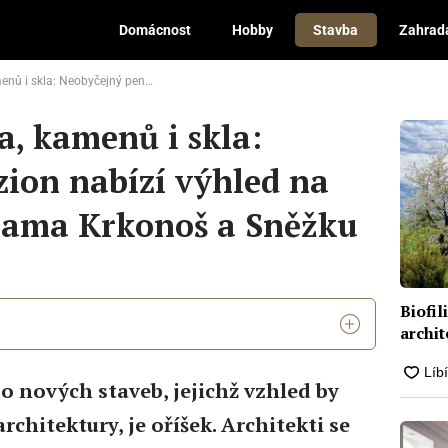
Domácnost
Hobby
Stavba
Zahrad
zion nabízí výhled na nádherné panorama Krkonoš a Sněžku
, kamenů i skla:
ion nabízí výhled na
ama Krkonoš a Sněžku
Biofil
archit
o nových staveb, jejichž vzhled by
rchitektury, je oříšek. Architekti se