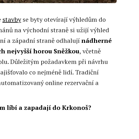
e
stavby
se byty otevírají výhledům do
mánů na východní straně si užijí výhled
žní a západní straně odhalují
nádherné
ch nejvyšší horou Sněžkou
, včetně
holu. Důležitým požadavkem při návrhu
ajišťovalo co nejméně lidí. Tradiční
 automatizovaný online rezervační a
ám líbí a zapadají do Krkonoš?