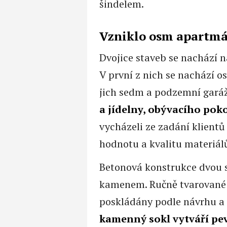
šindelem.
Vzniklo osm apartm
Dvojice staveb se nachází 
V první z nich se nachází 
jich sedm a podzemní gará
a jídelny, obývacího pok
vycházeli ze zadání klientů
hodnotu a kvalitu materiál
Betonová konstrukce dvou 
kamenem. Ručně tvarované 
poskládány podle návrhu a 
kamenný sokl vytváří pe