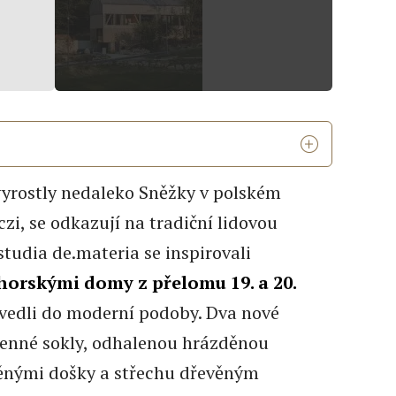
 vyrostly nedaleko Sněžky v polském
i, se odkazují na tradiční lidovou
studia de.materia se inspirovali
orskými domy z přelomu 19. a 20.
evedli do moderní podoby. Dva nové
enné sokly, odhalenou hrázděnou
evěnými došky a střechu dřevěným