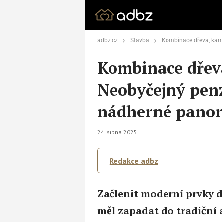
adbz.cz
Stavba
Kombinace dřeva, kamenů i skla: Neobyčejný pen
Kombinace dřeva
Neobyčejný penz
nádherné panor
24. srpna 2025
Redakce adbz
Začlenit moderní prvky d
měl zapadat do tradiční a