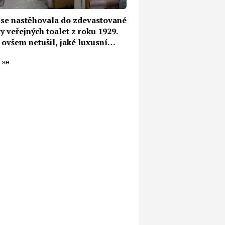
 se nastěhovala do zdevastované
 veřejných toalet z roku 1929.
ovšem netušil, jaké luxusní
í z ní udělá