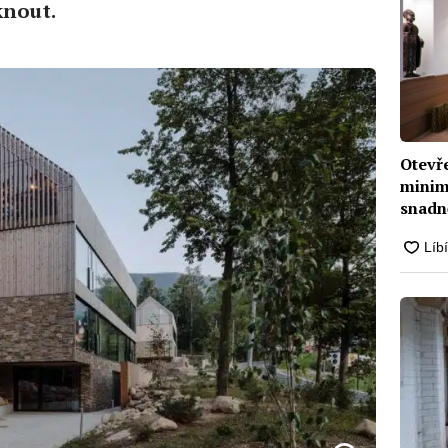
knout.
Otevř
minim
snadně