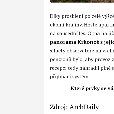
Díky prosklení po celé výšc
okolní krajiny. Hosté apart
na sousední les. Okna na ji
panorama Krkonoš s jeji
siluety observatoře na vrc
penzionů bylo, aby provoz z
recepci tedy nahradil plně
přijímací systém.
Které prvky se v
Zdroj:
ArchDaily