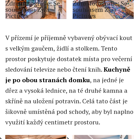
Zdroj fotografie: Se
Zdroj fotografie: Se
souhlasem Zyia
souhlasem Zyia
Pictures
Pictures
V přízemí je příjemně vybavený obývací kout
s velkým gaučem, židlí a stolkem. Tento
prostor poskytuje dostatek místa pro večerní
sledování televize nebo čtení knih.
Kuchyně
je po obou stranách domku
, na jedné je
dřez a vysoká lednice, na té druhé kamna a
skříně na uložení potravin. Celá tato část je
šikovně umístěná pod schody, aby byl naplno
využití každý centimetr prostoru.