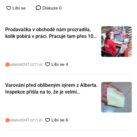
Diskuze
0
Prodavačka v obchodě nám prozradila,
kolik pobírá v práci. Pracuje tam přes 10
let a tohle je její plat
udalosti247.cz
11 m
Varování před oblíbeným sýrem z Alberta.
Inspekce přišla na to, že je velmi
nebezpečný. Koupili jste si ho také?
udalosti247.cz
11 m