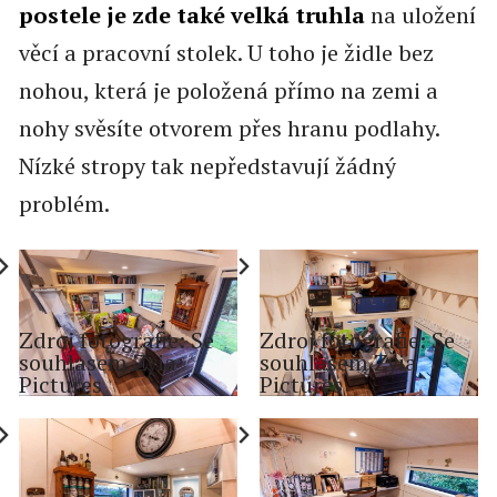
postele je zde také velká truhla
na uložení
věcí a pracovní stolek. U toho je židle bez
nohou, která je položená přímo na zemi a
nohy svěsíte otvorem přes hranu podlahy.
Nízké stropy tak nepředstavují žádný
problém.
Zdroj fotografie: Se
Zdroj fotografie: Se
souhlasem Zyia
souhlasem Zyia
Pictures
Pictures