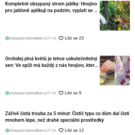
Kompletně obsypaný strom jablky: Hnojivo
pro jabloně aplikuji na podzim, vyplatí se s
ním nešetřit
chalupari-zahradkari.cz
11 m
Orchidej plná květů je lehce uskutečnitelný
sen: Ve spíži má každý z nás hnojivo, které
orchideje nakopnou jako nic předtím
chalupari-zahradkari.cz
11 m
Zářivě čistá trouba za 5 minut: Čistič typu co dům dal čistí
mnohem lépe, než drahé speciální prostředky
chalupari-zahradkari.cz
11 m