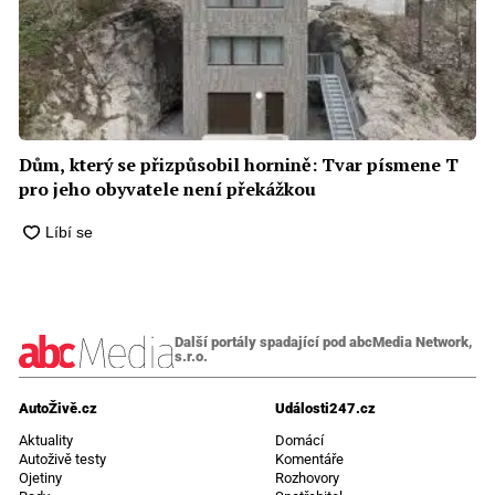
Dům, který se přizpůsobil hornině: Tvar písmene T
pro jeho obyvatele není překážkou
Další portály spadající pod abcMedia Network,
s.r.o.
AutoŽivě.cz
Události247.cz
Aktuality
Domácí
Autoživě testy
Komentáře
Ojetiny
Rozhovory