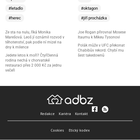
#letadlo
#oktagon
#herec
#jiří procházka
Ze sta na nulu, říká Monika
Joe Rogan přirovnal Mosese
Marešová. Leoš jí oznámil rozvod v
Itaumu k Mikeu Tysonovi
těhotenství, pak podle ní mizel na
Polák může v UFC překonat
dny k milence
Chabibův rekord. Chybí mu
Jedete letos k moři? Čtyřčlenná
šest takedownů
rodina nechá v chorvatské
restauraci přes 2 000 Kč za jednu
večeři
Redakce
Kariéra
Kontakt
Cookies
Etický kodex