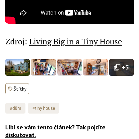
Zdroj:
Living Big in a Tiny House
+5
Štítky
#dům
#tiny house
Líbí se vám tento článek? Tak pojďte
diskutovat.