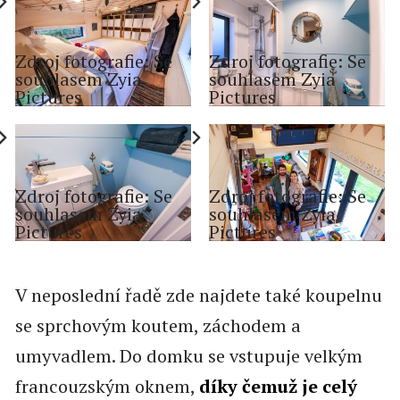
Zdroj fotografie: Se
Zdroj fotografie: Se
souhlasem Zyia
souhlasem Zyia
Pictures
Pictures
Zdroj fotografie: Se
Zdroj fotografie: Se
souhlasem Zyia
souhlasem Zyia
Pictures
Pictures
V neposlední řadě zde najdete také koupelnu
se sprchovým koutem, záchodem a
umyvadlem. Do domku se vstupuje velkým
francouzským oknem,
díky čemuž je celý