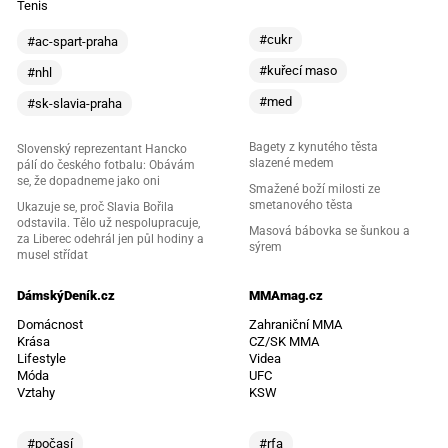
Tenis
#cukr
#ac-spart-praha
#kuřecí maso
#nhl
#med
#sk-slavia-praha
Bagety z kynutého těsta
Slovenský reprezentant Hancko
slazené medem
pálí do českého fotbalu: Obávám
se, že dopadneme jako oni
Smažené boží milosti ze
smetanového těsta
Ukazuje se, proč Slavia Bořila
odstavila. Tělo už nespolupracuje,
Masová bábovka se šunkou a
za Liberec odehrál jen půl hodiny a
sýrem
musel střídat
DámskýDeník.cz
MMAmag.cz
Domácnost
Zahraniční MMA
Krása
CZ/SK MMA
Lifestyle
Videa
Móda
UFC
Vztahy
KSW
#počasí
#rfa