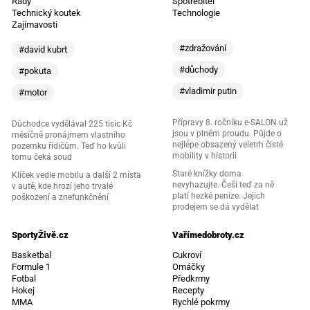
Rady
Spotřebitel
Technický koutek
Technologie
Zajímavosti
#zdražování
#david kubrt
#důchody
#pokuta
#vladimir putin
#motor
Přípravy 8. ročníku e-SALON už
Důchodce vydělával 225 tisíc Kč
jsou v plném proudu. Půjde o
měsíčně pronájmem vlastního
nejlépe obsazený veletrh čisté
pozemku řidičům. Teď ho kvůli
mobility v historii
tomu čeká soud
Staré knížky doma
Klíček vedle mobilu a další 2 místa
nevyhazujte. Češi teď za ně
v autě, kde hrozí jeho trvalé
platí hezké peníze. Jejich
poškození a znefunkčnění
prodejem se dá vydělat
SportyŽivě.cz
Vařímedobroty.cz
Basketbal
Cukroví
Formule 1
Omáčky
Fotbal
Předkrmy
Hokej
Recepty
MMA
Rychlé pokrmy