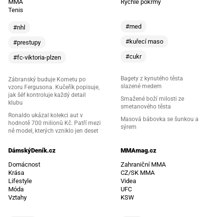
MMA
Rychlé pokrmy
Tenis
#med
#nhl
#kuřecí maso
#prestupy
#cukr
#fc-viktoria-plzen
Bagety z kynutého těsta
Zábranský buduje Kometu po
slazené medem
vzoru Fergusona. Kučeřík popisuje,
jak šéf kontroluje každý detail
Smažené boží milosti ze
klubu
smetanového těsta
Ronaldo ukázal kolekci aut v
Masová bábovka se šunkou a
hodnotě 700 milionů Kč. Patří mezi
sýrem
ně model, kterých vzniklo jen deset
DámskýDeník.cz
MMAmag.cz
Domácnost
Zahraniční MMA
Krása
CZ/SK MMA
Lifestyle
Videa
Móda
UFC
Vztahy
KSW