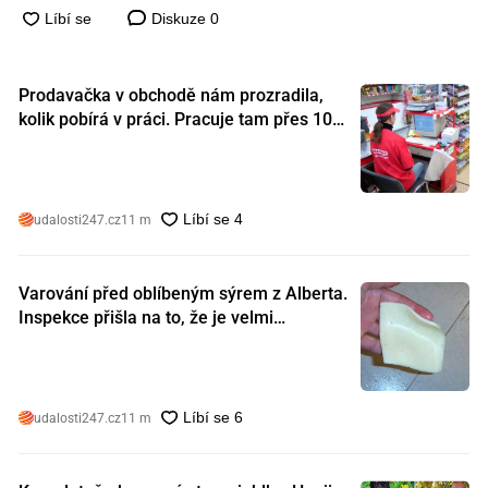
Diskuze
0
Prodavačka v obchodě nám prozradila,
kolik pobírá v práci. Pracuje tam přes 10
let a tohle je její plat
udalosti247.cz
11 m
Varování před oblíbeným sýrem z Alberta.
Inspekce přišla na to, že je velmi
nebezpečný. Koupili jste si ho také?
udalosti247.cz
11 m