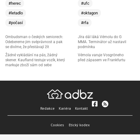
#herec
#ufc
#letadlo
#oktagon
#počasí
#rfa
Ombudsman o českých seniorech:
Jíra dál láká Vémolu do G
Odebereme jim svéprávnost a pak
MMA. Terminátor už nastavil
se divíme, že přestávají žít
podmínku
Žádné vykládání na pás, žádný
Vémola varuje Vosgröneho
skener. Kaufland testuje vozík, který
před zápasem ve Frankfurtu
markuje zboží sám od sebe
Redakce
Kariéra
Kontakt
Cookies
Etický kodex