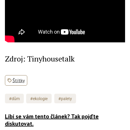
Zdroj: Tinyhousetalk
Štítky
#dům
#ekologie
#palety
Líbí se vám tento článek? Tak pojďte
diskutovat.