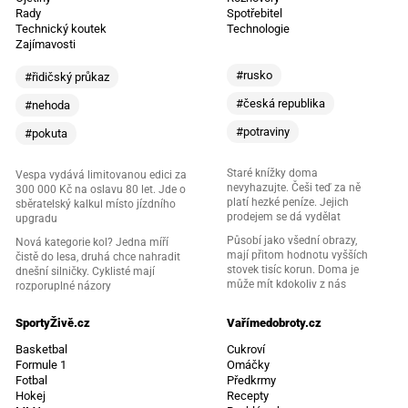
Rady
Spotřebitel
Technický koutek
Technologie
Zajímavosti
#rusko
#řidičský průkaz
#česká republika
#nehoda
#potraviny
#pokuta
Staré knížky doma
Vespa vydává limitovanou edici za
nevyhazujte. Češi teď za ně
300 000 Kč na oslavu 80 let. Jde o
platí hezké peníze. Jejich
sběratelský kalkul místo jízdního
prodejem se dá vydělat
upgradu
Působí jako všední obrazy,
Nová kategorie kol? Jedna míří
mají přitom hodnotu vyšších
čistě do lesa, druhá chce nahradit
stovek tisíc korun. Doma je
dnešní silničky. Cyklisté mají
může mít kdokoliv z nás
rozporuplné názory
SportyŽivě.cz
Vařímedobroty.cz
Basketbal
Cukroví
Formule 1
Omáčky
Fotbal
Předkrmy
Hokej
Recepty