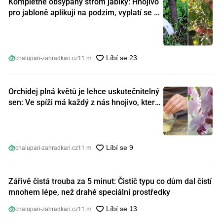
Kompletně obsypaný strom jablky: Hnojivo
pro jabloně aplikuji na podzim, vyplatí se s
ním nešetřit
chalupari-zahradkari.cz
11 m
Orchidej plná květů je lehce uskutečnitelný
sen: Ve spíži má každý z nás hnojivo, které
orchideje nakopnou jako nic předtím
chalupari-zahradkari.cz
11 m
Zářivě čistá trouba za 5 minut: Čistič typu co dům dal čistí
mnohem lépe, než drahé speciální prostředky
chalupari-zahradkari.cz
11 m