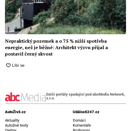
Nepraktický pozemek a o 75 % nižší spotřeba
energie, než je běžné: Architekt výzvu přijal a
postavil černý skvost
Další portály spadající pod abcMedia Network,
s.r.o.
AutoŽivě.cz
Události247.cz
Aktuality
Domácí
Autoživě testy
Komentáře
Ojetiny
Rozhovory