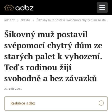
adbz.cz
Stavba
Šikovný muž postavil svépomocí chytrý dům ze starých palet k vyhození. Teď s rodinou žijí svobodně a bez závazků
Šikovný muž postavil
svépomocí chytrý dům ze
starých palet k vyhození.
Teď s rodinou žijí
svobodně a bez závazků
21. září 2021
Redakce adbz