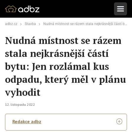
adbz.cz
Stavba
Nudná místnost se rázem stala nejkrásnější částí bytu: Jen rozlámal kus odpadu, který měl v plánu vyhodit
Nudná místnost se rázem
stala nejkrásnější částí
bytu: Jen rozlámal kus
odpadu, který měl v plánu
vyhodit
12. listopadu 2022
Redakce adbz