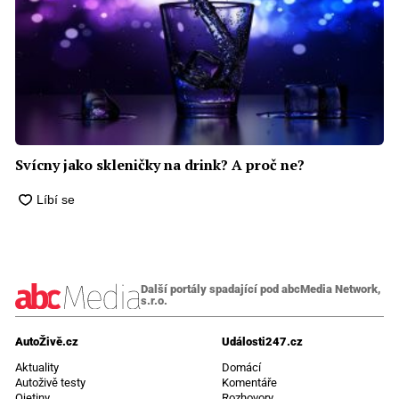
Svícny jako skleničky na drink? A proč ne?
Další portály spadající pod abcMedia Network,
s.r.o.
AutoŽivě.cz
Události247.cz
Aktuality
Domácí
Autoživě testy
Komentáře
Ojetiny
Rozhovory