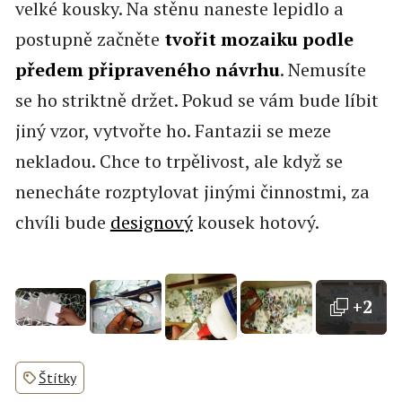
velké kousky. Na stěnu naneste lepidlo a
postupně začněte
tvořit mozaiku podle
předem připraveného návrhu
. Nemusíte
se ho striktně držet. Pokud se vám bude líbit
jiný vzor, vytvořte ho. Fantazii se meze
nekladou. Chce to trpělivost, ale když se
nenecháte rozptylovat jinými činnostmi, za
chvíli bude
designový
kousek hotový.
+2
Štítky