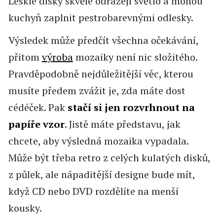
Lesklé disky skvěle odrážejí světlo a mohou
kuchyň zaplnit pestrobarevnými odlesky.
Výsledek může předčít všechna očekávání,
přitom
výroba
mozaiky není nic složitého.
Pravděpodobně nejdůležitější věc, kterou
musíte
předem zvážit je, zda máte dost
cédéček. Pak
stačí si jen rozvrhnout na
papíře vzor
. Jistě máte představu, jak
chcete, aby výsledná mozaika vypadala.
Může být třeba retro z celých kulatých disků,
z půlek, ale nápaditější designe bude mít,
když CD nebo DVD rozdělíte na menší
kousky.