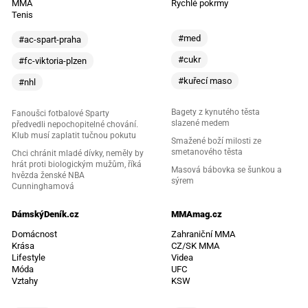
MMA
Rychlé pokrmy
Tenis
#med
#ac-spart-praha
#cukr
#fc-viktoria-plzen
#kuřecí maso
#nhl
Bagety z kynutého těsta
Fanoušci fotbalové Sparty
slazené medem
předvedli nepochopitelné chování.
Klub musí zaplatit tučnou pokutu
Smažené boží milosti ze
smetanového těsta
Chci chránit mladé dívky, neměly by
hrát proti biologickým mužům, říká
Masová bábovka se šunkou a
hvězda ženské NBA
sýrem
Cunninghamová
DámskýDeník.cz
MMAmag.cz
Domácnost
Zahraniční MMA
Krása
CZ/SK MMA
Lifestyle
Videa
Móda
UFC
Vztahy
KSW