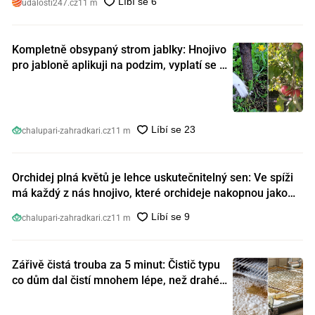
udalosti247.cz
11 m
Kompletně obsypaný strom jablky: Hnojivo
pro jabloně aplikuji na podzim, vyplatí se s
ním nešetřit
chalupari-zahradkari.cz
11 m
Orchidej plná květů je lehce uskutečnitelný sen: Ve spíži
má každý z nás hnojivo, které orchideje nakopnou jako
nic předtím
chalupari-zahradkari.cz
11 m
Zářivě čistá trouba za 5 minut: Čistič typu
co dům dal čistí mnohem lépe, než drahé
speciální prostředky