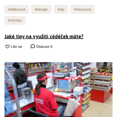
#dekorace
#design
#diy
#renovace
#výroba
Jaké tipy na využití cédéček máte?
Diskuze
0