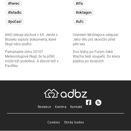
#herec
#rfa
#letadlo
#oktagon
#počasí
#ufc
ANO slibuje důchod v 65. Jenže z
Overeem McGregora odepsal.
Bruselu vypluly dokumenty, které
Jeho tělo prý skončilo před
říkají něco jiného
pěti lety
Pamatujete zimu 2010?
Dva týdny po Furym čeká
Meteorologové říkají, že ta příští
Wacha šest soupeřů. Do klece
může být podobná. A důvod leží v
půjdou po dvojicích
Pacifiku
Redakce
Kariéra
Kontakt
Cookies
Etický kodex