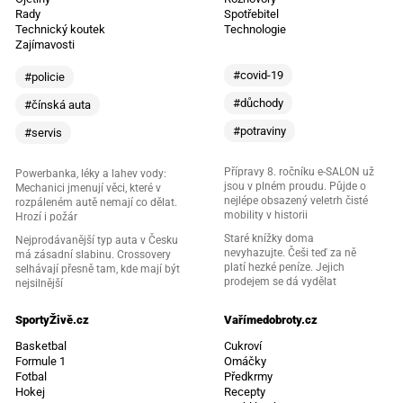
Rady
Spotřebitel
Technický koutek
Technologie
Zajímavosti
#covid-19
#policie
#důchody
#čínská auta
#potraviny
#servis
Přípravy 8. ročníku e-SALON už
Powerbanka, léky a lahev vody:
jsou v plném proudu. Půjde o
Mechanici jmenují věci, které v
nejlépe obsazený veletrh čisté
rozpáleném autě nemají co dělat.
mobility v historii
Hrozí i požár
Staré knížky doma
Nejprodávanější typ auta v Česku
nevyhazujte. Češi teď za ně
má zásadní slabinu. Crossovery
platí hezké peníze. Jejich
selhávají přesně tam, kde mají být
prodejem se dá vydělat
nejsilnější
SportyŽivě.cz
Vařímedobroty.cz
Basketbal
Cukroví
Formule 1
Omáčky
Fotbal
Předkrmy
Hokej
Recepty