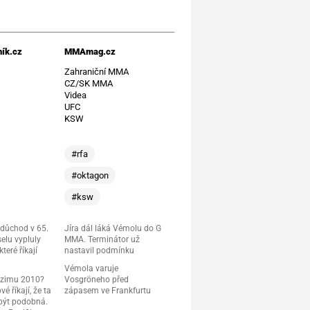
ík.cz
MMAmag.cz
t
Zahraniční MMA
CZ/SK MMA
Videa
UFC
KSW
#rfa
#oktagon
#ksw
 důchod v 65.
Jíra dál láká Vémolu do G
elu vypluly
MMA. Terminátor už
teré říkají
nastavil podmínku
Vémola varuje
 zimu 2010?
Vosgröneho před
é říkají, že ta
zápasem ve Frankfurtu
 být podobná.