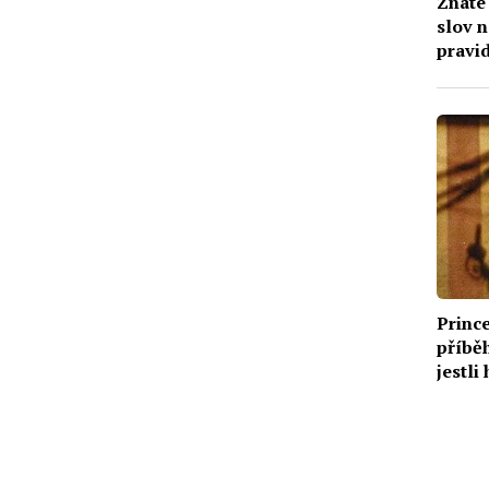
Znáte
slov n
pravid
třídě,
Prince
příběh
jestli