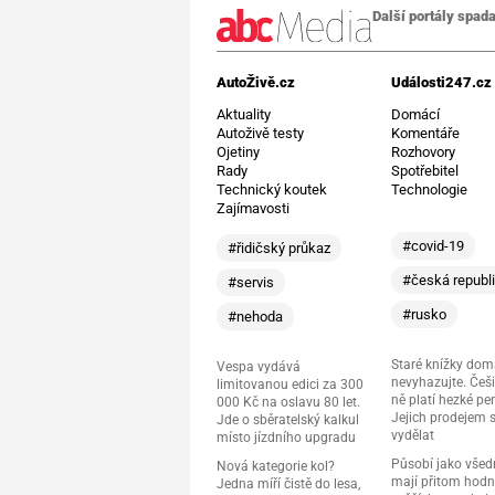
Další portály spada
AutoŽivě.cz
Události247.cz
Aktuality
Domácí
Autoživě testy
Komentáře
Ojetiny
Rozhovory
Rady
Spotřebitel
Technický koutek
Technologie
Zajímavosti
#covid-19
#řidičský průkaz
#česká republ
#servis
#rusko
#nehoda
Staré knížky do
Vespa vydává
nevyhazujte. Češi
limitovanou edici za 300
ně platí hezké pe
000 Kč na oslavu 80 let.
Jejich prodejem 
Jde o sběratelský kalkul
vydělat
místo jízdního upgradu
Působí jako všedn
Nová kategorie kol?
mají přitom hod
Jedna míří čistě do lesa,