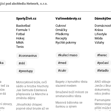
jící pod abcMedia Network, s.r.o.
SportyŽivě.cz
Vařímedobroty.cz
DámskýDen
Basketbal
Cukroví
Domácnos
Formule 1
Omáčky
Krása
Fotbal
Předkrmy
Lifestyle
Hokej
Recepty
Móda
MMA
Rychlé pokrmy
Vztahy
Tenis
#kuřecí maso
#herec
#coronavirus
ika
#med
#počasí
#nhl
#cukr
#letadlo
#prestupy
ma
Bagety z kynutého těsta
ANO slibuje
Motocyklové brýle, ovčí
 teď za
slazené medem
Jenže z Brus
sádlo a hrozba hluchoty.
níze.
dokumenty, k
Jak Gertrude Ederleová
Smažené boží milosti ze
se dá
něco jiného
přeplavala La Manche a
smetanového těsta
změnila dějiny
Pamatujete
Masová bábovka se
í obrazy,
Meteorologov
Jihoafrický chlapec
šunkou a sýrem
notu
příští může
poprvé obul brusle až ve