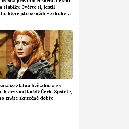
 přesná pravidla českého dělení
a slabiky. Ověřte si, jestli
lo, které jste se učili ve druhé
 ještě skutečně ovládáte
zna se zlatou hvězdou a její
, který znal každý Čech. Zjistěte,
 ho znáte skutečně dobře