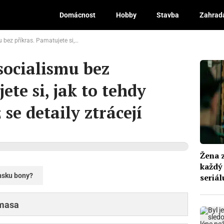
Domácnost
Hobby
Stavba
Zahrad
si, jak to tehdy chodilo, nebo už se detaily ztrácejí
socialismu bez
ete si, jak to tehdy
 se detaily ztrácejí
Žena z
každý 
nsku bony?
seriál
 masa