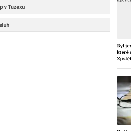
p v Tuzexu
sluh
Byl je
které 
Zjistě