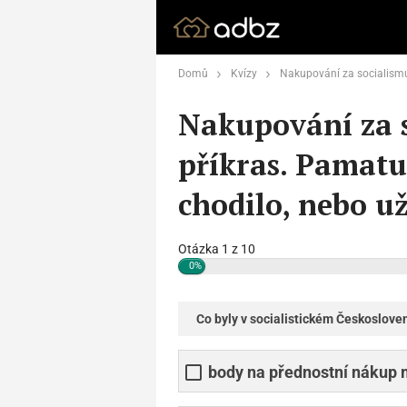
Domů
Kvízy
Nakupování za socialismu bez příkras. Pamatujete 
Nakupování za 
příkras. Pamatuj
chodilo, nebo už
Otázka 1 z 10
0%
Co byly v socialistickém Českoslove
body na přednostní nákup