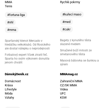
MMA
Rychlé pokrmy
Tenis
#kuřecí maso
#fortuna-liga
#med
#nhl
#cukr
#mma
Bagety z kynutého těsta
Sparťanský klenot Mercado v
slazené medem
hledáčku velkoklubů. Od Rosického
ale dostal nálepku o neprodejnosti
Smažené boží milosti ze
smetanového těsta
Fotbalový expert Vízek ztratil řeč.
Sparta ho svým výkonem donutila
Masová bábovka se šunkou a
jenom chválit
sýrem
DámskýDeník.cz
MMAmag.cz
Domácnost
Zahraniční MMA
Krása
CZ/SK MMA
Lifestyle
Videa
Móda
UFC
Vztahy
KSW