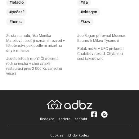
#letadlo
#rfa
#počasí
#oktagon
#herec
#ksw
Ze sta na nulu, říká Monika
Joe Rogan přirovnal Mosese
Marešová. Leoš jí oznámil rozvod v
Itaumu k Mikeu Tysonovi
těhotenství, pak podle ní mizel na
Polák může v UFC překonat
dny k milence
Chabibův rekord. Chybí mu
Jedete letos k moři? Čtyřčlenná
šest takedownů
rodina nechá v chorvatské
restauraci přes 2 000 Kč za jednu
večeři
Redakce
Kariéra
Kontakt
Cookies
Etický kodex