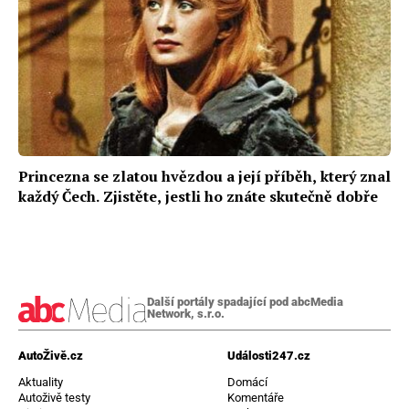
Princezna se zlatou hvězdou a její příběh, který znal
každý Čech. Zjistěte, jestli ho znáte skutečně dobře
Další portály spadající pod abcMedia
Network, s.r.o.
AutoŽivě.cz
Události247.cz
Aktuality
Domácí
Autoživě testy
Komentáře