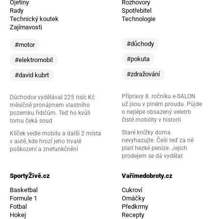
Ojetiny
Rozhovory
Rady
Spotřebitel
Technický koutek
Technologie
Zajímavosti
#důchody
#motor
#pokuta
#elektromobil
#zdražování
#david kubrt
Přípravy 8. ročníku e-SALON
Důchodce vydělával 225 tisíc Kč
už jsou v plném proudu. Půjde
měsíčně pronájmem vlastního
o nejlépe obsazený veletrh
pozemku řidičům. Teď ho kvůli
čisté mobility v historii
tomu čeká soud
Staré knížky doma
Klíček vedle mobilu a další 2 místa
nevyhazujte. Češi teď za ně
v autě, kde hrozí jeho trvalé
platí hezké peníze. Jejich
poškození a znefunkčnění
prodejem se dá vydělat
SportyŽivě.cz
Vařímedobroty.cz
Basketbal
Cukroví
Formule 1
Omáčky
Fotbal
Předkrmy
Hokej
Recepty