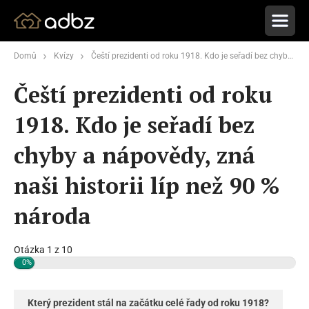
Domů
Kvízy
Čeští prezidenti od roku 1918. Kdo je seřadí bez chyby a nápovědy, zná naši historii líp než 90 % národa
Čeští prezidenti od roku
1918. Kdo je seřadí bez
chyby a nápovědy, zná
naši historii líp než 90 %
národa
Otázka 1 z 10
0%
Který prezident stál na začátku celé řady od roku 1918?