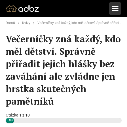
Domů
Kvízy
Večerníčky zná každý, kdo měl dětství. Správně přiřadit jejich hlášky bez zaváhání ale zvládne jen hrstka skutečných pamětníků
Večerníčky zná každý, kdo
měl dětství. Správně
přiřadit jejich hlášky bez
zaváhání ale zvládne jen
hrstka skutečných
pamětníků
Otázka 1 z 10
0%