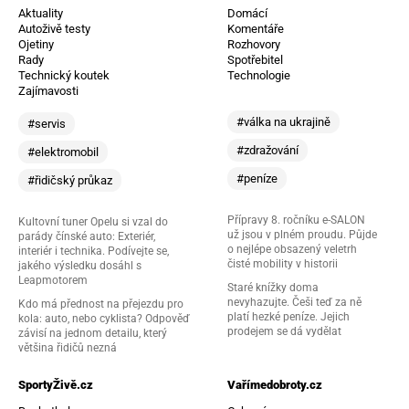
Aktuality
Domácí
Autoživě testy
Komentáře
Ojetiny
Rozhovory
Rady
Spotřebitel
Technický koutek
Technologie
Zajímavosti
#válka na ukrajině
#servis
#zdražování
#elektromobil
#peníze
#řidičský průkaz
Přípravy 8. ročníku e-SALON
Kultovní tuner Opelu si vzal do
už jsou v plném proudu. Půjde
parády čínské auto: Exteriér,
o nejlépe obsazený veletrh
interiér i technika. Podívejte se,
čisté mobility v historii
jakého výsledku dosáhl s
Leapmotorem
Staré knížky doma
nevyhazujte. Češi teď za ně
Kdo má přednost na přejezdu pro
platí hezké peníze. Jejich
kola: auto, nebo cyklista? Odpověď
prodejem se dá vydělat
závisí na jednom detailu, který
většina řidičů nezná
SportyŽivě.cz
Vařímedobroty.cz