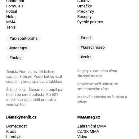
Basketbal
Cukroví
Formule 1
Omáčky
Fotbal
Předkrmy
Hokej
Recepty
MMA
Rychlé pokrmy
Tenis
#med
#ac-spart-praha
#kuřecí maso
#prestupy
#cukr
#hokej
Bagety z kynutého těsta
Tenista Norrie převlékl během
slazené medem
zápasu 8 triček. Podle kritiků vzal
soupeři rytmus špinavou taktikou
Smažené boží milosti ze
smetanového těsta
Šebrleho syn Štěpán nastoupil pár
hodin po smrti babičky. Po 621
Masová bábovka se šunkou a
dnech bez gólu trefil přímák a
sýrem
věnoval ho jí
DámskýDeník.cz
MMAmag.cz
Domácnost
Zahraniční MMA
Krása
CZ/SK MMA
Lifestyle
Videa