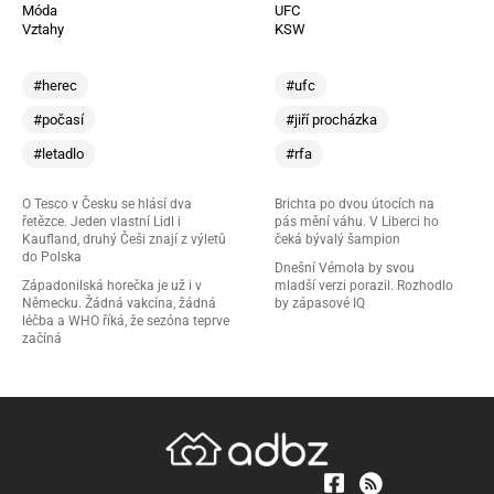
Móda
UFC
Vztahy
KSW
#herec
#ufc
#počasí
#jiří procházka
#letadlo
#rfa
O Tesco v Česku se hlásí dva
Brichta po dvou útocích na
řetězce. Jeden vlastní Lidl i
pás mění váhu. V Liberci ho
Kaufland, druhý Češi znají z výletů
čeká bývalý šampion
do Polska
Dnešní Vémola by svou
Západonilská horečka je už i v
mladší verzi porazil. Rozhodlo
Německu. Žádná vakcína, žádná
by zápasové IQ
léčba a WHO říká, že sezóna teprve
začíná