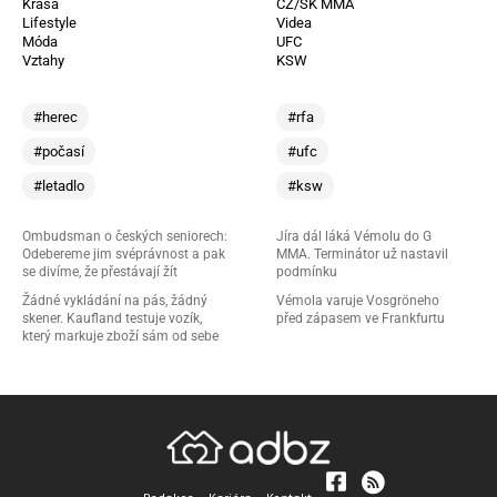
Krása
CZ/SK MMA
Lifestyle
Videa
Móda
UFC
Vztahy
KSW
#herec
#rfa
#počasí
#ufc
#letadlo
#ksw
Ombudsman o českých seniorech:
Jíra dál láká Vémolu do G
Odebereme jim svéprávnost a pak
MMA. Terminátor už nastavil
se divíme, že přestávají žít
podmínku
Žádné vykládání na pás, žádný
Vémola varuje Vosgröneho
skener. Kaufland testuje vozík,
před zápasem ve Frankfurtu
který markuje zboží sám od sebe