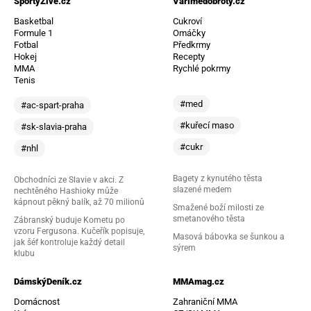
SportyŽivě.cz
Vařímedobroty.cz
Basketbal
Cukroví
Formule 1
Omáčky
Fotbal
Předkrmy
Hokej
Recepty
MMA
Rychlé pokrmy
Tenis
#med
#ac-spart-praha
#kuřecí maso
#sk-slavia-praha
#cukr
#nhl
Bagety z kynutého těsta
Obchodníci ze Slavie v akci. Z
slazené medem
nechtěného Hashioky může
kápnout pěkný balík, až 70 milionů
Smažené boží milosti ze
smetanového těsta
Zábranský buduje Kometu po
vzoru Fergusona. Kučeřík popisuje,
Masová bábovka se šunkou a
jak šéf kontroluje každý detail
sýrem
klubu
DámskýDeník.cz
MMAmag.cz
Domácnost
Zahraniční MMA