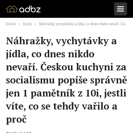
Domů
Kvízy
Náhražky, vychytávky a jídla, co dnes nikdo nevaří. Českou kuchyni za socialismu popíše správně jen 1 pamětník z 10i, jestli víte, co se tehdy vařilo a proč
Náhražky, vychytávky a
jídla, co dnes nikdo
nevaří. Českou kuchyni za
socialismu popíše správně
jen 1 pamětník z 10i, jestli
víte, co se tehdy vařilo a
proč