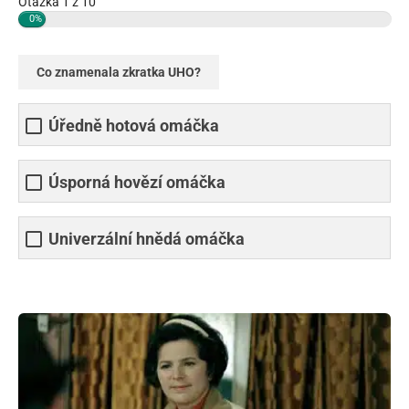
Otázka 1 z 10
0%
Co znamenala zkratka UHO?
Úředně hotová omáčka
Úsporná hovězí omáčka
Univerzální hnědá omáčka