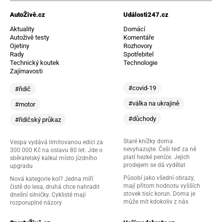
AutoŽivě.cz
Události247.cz
Aktuality
Domácí
Autoživě testy
Komentáře
Ojetiny
Rozhovory
Rady
Spotřebitel
Technický koutek
Technologie
Zajímavosti
#covid-19
#řidič
#válka na ukrajině
#motor
#důchody
#řidičský průkaz
Staré knížky doma
Vespa vydává limitovanou edici za
nevyhazujte. Češi teď za ně
300 000 Kč na oslavu 80 let. Jde o
platí hezké peníze. Jejich
sběratelský kalkul místo jízdního
prodejem se dá vydělat
upgradu
Působí jako všední obrazy,
Nová kategorie kol? Jedna míří
mají přitom hodnotu vyšších
čistě do lesa, druhá chce nahradit
stovek tisíc korun. Doma je
dnešní silničky. Cyklisté mají
může mít kdokoliv z nás
rozporuplné názory