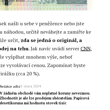
ek našli u sebe v peněžence nebo jste
ou náhodou, určitě neváhejte a zamiřte ke
že určit,
zda se jedná o originál, a
odej na trhu
. Jak navíc uvádí server
CNN
,
ůže vyšplhat mnohem výše, neboť
ze vyvolávací cenou. Zapomínat byste
irážku (cca 20 %).
3. února 2024
Redakce adbz
V žádném obchodě vám neplatné koruny nevezmou.
Zhodnotit je ale lze prodejem sběratelům. Papírová
desetikoruna má hodnotu stovek tisíc