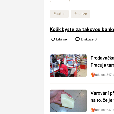
#aukce
#peníze
Kolik byste za takovou banko
Diskuze
0
Prodavačka 
Pracuje tam 
udalosti247.
Varování př
na to, že j
udalosti247.