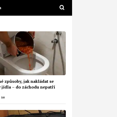
a
é způsoby, jak nakládat se
 jídla – do záchodu nepatří