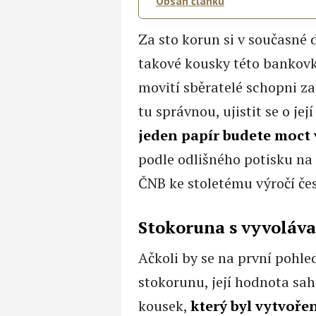
Obsah článku
Za sto korun si v současné d
takové kousky této bankovk
movití sběratelé schopni zap
tu správnou, ujistit se o jej
jeden papír budete moct 
podle odlišného potisku na 
ČNB ke stoletému výročí če
Stokoruna s vyvoláva
Ačkoli by se na první pohle
stokorunu, její hodnota sah
kousek,
který byl vytvoře