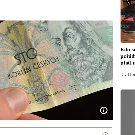
Kdo si
pořádn
platí 