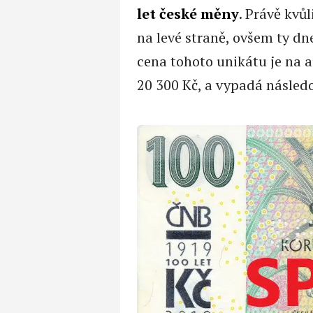
let české měny
. Právě kvů
na levé straně, ovšem ty d
cena tohoto unikátu je na a
20 300 Kč, a vypadá násled