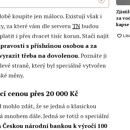
Zjisti
obě koupíte jen máloco. Existují však i
za vo
kapse
y, za které vám dle serveru
TN
budou
latit i přes dvacet tisíc korun. Stačí najít
í
pravosti s příslušnou osobou a za
vyrazit třeba na dovolenou
. Poznáte ji
levé straně, který byl speciálně vytvořen
ské měny.
cí cenou přes 20 000 Kč
d mohlo zdát, že se jedná o klasickou
á mnohem dále. Jedná se totiž o speciální
n Českou národní bankou k výročí 100