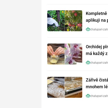
Kompletně 
aplikuji na
chalupari-zah
Orchidej pl
má každý z 
předtím
chalupari-zah
Zářivě čist
mnohem lép
chalupari-zah