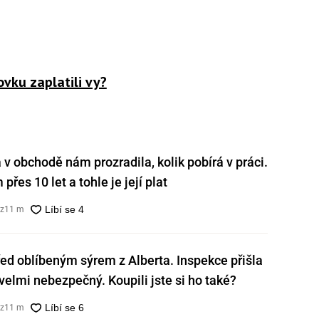
vku zaplatili vy?
v obchodě nám prozradila, kolik pobírá v práci.
přes 10 let a tohle je její plat
cz
11 m
ed oblíbeným sýrem z Alberta. Inspekce přišla
e velmi nebezpečný. Koupili jste si ho také?
cz
11 m