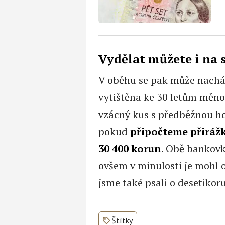
Vydělat můžete i na s
V oběhu se pak může nacháze
vytištěna ke 30 letům měnov
vzácný kus s předběžnou h
pokud
připočteme přirážk
30 400 korun
. Obě bankovk
ovšem v minulosti je mohl
jsme také psali o desetikor
Štítky