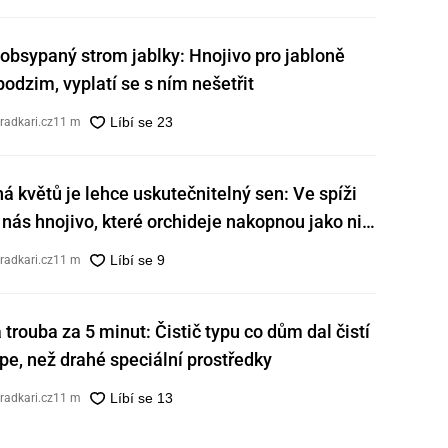
obsypaný strom jablky: Hnojivo pro jabloně
 podzim, vyplatí se s ním nešetřit
radkari.cz
11 m
ná květů je lehce uskutečnitelný sen: Ve spíži
nás hnojivo, které orchideje nakopnou jako nic
radkari.cz
11 m
á trouba za 5 minut: Čistič typu co dům dal čistí
e, než drahé speciální prostředky
radkari.cz
11 m