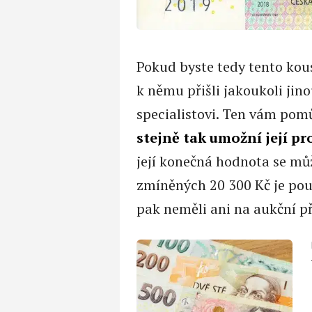
Pokud byste tedy tento kous
k němu přišli jakoukoli jin
specialistovi. Ten vám pomů
stejně tak umožní její pr
její konečná hodnota se m
zmíněných 20 300 Kč je pou
pak neměli ani na aukční př