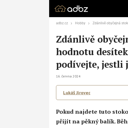
adbz.cz
Hobby
Zdánlivě obyčejná stokoruna má hodnotu desítek t
Zdánlivě obyče
hodnotu desítek 
podívejte, jestli
16. června 2024
Lukáš Jírovec
Pokud najdete tuto stoko
přijít na pěkný balík. Bě