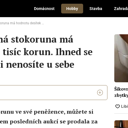
Domácnost
Hobby
Stavba
Zahrad
isíc korun. Ihned se podívejte, jestli ji nenosíte u sebe
jná stokoruna má
tisíc korun. Ihned se
 ji nenosíte u sebe
Šikovn
zbytky
runu ve své peněžence, můžete si
hem posledních aukcí se prodala za