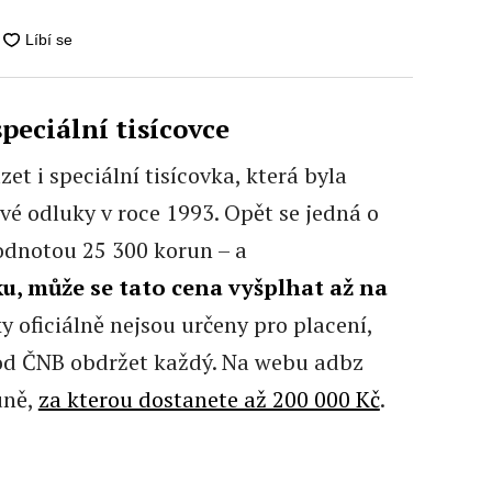
peciální tisícovce
t i speciální tisícovka, která byla
é odluky v roce 1993. Opět se jedná o
odnotou 25 300 korun – a
u, může se tato cena vyšplhat až na
y oficiálně nejsou určeny pro placení,
 od ČNB obdržet každý. Na webu adbz
uně,
za kterou dostanete až 200 000 Kč
.