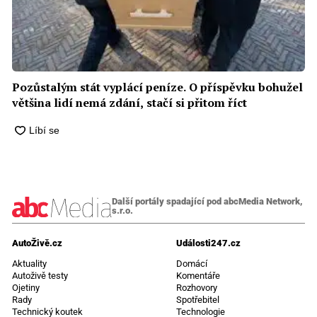
Pozůstalým stát vyplácí peníze. O příspěvku bohužel
většina lidí nemá zdání, stačí si přitom říct
Další portály spadající pod abcMedia Network,
s.r.o.
AutoŽivě.cz
Události247.cz
Aktuality
Domácí
Autoživě testy
Komentáře
Ojetiny
Rozhovory
Rady
Spotřebitel
Technický koutek
Technologie