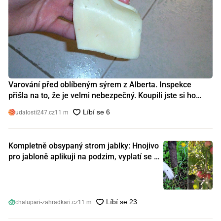
Varování před oblíbeným sýrem z Alberta. Inspekce
přišla na to, že je velmi nebezpečný. Koupili jste si ho
také?
udalosti247.cz
11 m
Kompletně obsypaný strom jablky: Hnojivo
pro jabloně aplikuji na podzim, vyplatí se s
ním nešetřit
chalupari-zahradkari.cz
11 m