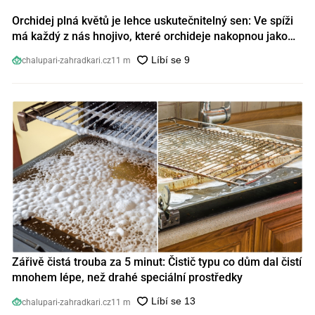
Orchidej plná květů je lehce uskutečnitelný sen: Ve spíži
má každý z nás hnojivo, které orchideje nakopnou jako
nic předtím
chalupari-zahradkari.cz
11 m
Zářivě čistá trouba za 5 minut: Čistič typu co dům dal čistí
mnohem lépe, než drahé speciální prostředky
chalupari-zahradkari.cz
11 m