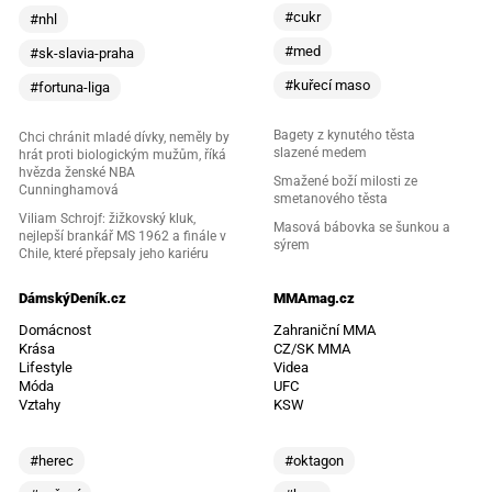
#cukr
#nhl
#med
#sk-slavia-praha
#kuřecí maso
#fortuna-liga
Bagety z kynutého těsta
Chci chránit mladé dívky, neměly by
slazené medem
hrát proti biologickým mužům, říká
hvězda ženské NBA
Smažené boží milosti ze
Cunninghamová
smetanového těsta
Viliam Schrojf: žižkovský kluk,
Masová bábovka se šunkou a
nejlepší brankář MS 1962 a finále v
sýrem
Chile, které přepsaly jeho kariéru
DámskýDeník.cz
MMAmag.cz
Domácnost
Zahraniční MMA
Krása
CZ/SK MMA
Lifestyle
Videa
Móda
UFC
Vztahy
KSW
#herec
#oktagon