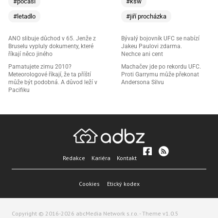
#počasí
#ksw
#letadlo
#jiří procházka
ANO slibuje důchod v 65. Jenže z
Bývalý bojovník UFC se nabízí
Bruselu vypluly dokumenty, které
Jakeu Paulovi zdarma.
říkají něco jiného
Nechce ani cent
Pamatujete zimu 2010?
Machačev jde po rekordu UFC.
Meteorologové říkají, že ta příští
Proti Garrymu může překonat
může být podobná. A důvod leží v
Andersona Silvu
Pacifiku
Redakce
Kariéra
Kontakt
Cookies
Etický kodex
Copyright © 2016-2026 abcMedia Network s.r.o. - Theme v1.0.5