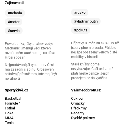
Zajímavosti
#rusko
#nehoda
#vladimir putin
#motor
#pokuta
#servis
Přípravy 8. ročníku e-SALON už
Powerbanka, léky a lahev vody:
jsou v plném proudu. Půjde o
Mechanici jmenují věci, které v
nejlépe obsazený veletrh čisté
rozpáleném autě nemají co dělat.
mobility v historii
Hrozí i požár
Staré knížky doma
Nejprodávanější typ auta v Česku
nevyhazujte. Češi teď za ně
má zásadní slabinu. Crossovery
platí hezké peníze. Jejich
selhávají přesně tam, kde mají být
prodejem se dá vydělat
nejsilnější
SportyŽivě.cz
Vařímedobroty.cz
Basketbal
Cukroví
Formule 1
Omáčky
Fotbal
Předkrmy
Hokej
Recepty
MMA
Rychlé pokrmy
Tenis