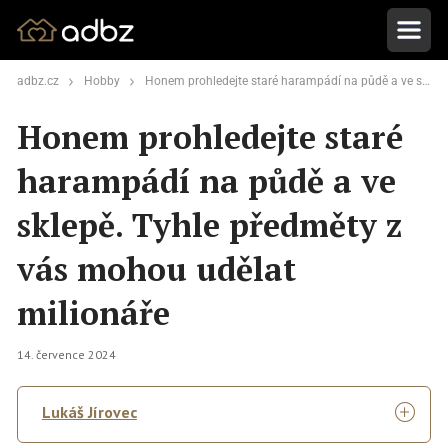
adbz.cz
Hobby
Honem prohledejte staré harampádí na půdě a ve sklepě. Tyhle předměty z vás mohou udělat milionáře
Honem prohledejte staré
harampádí na půdě a ve
sklepě. Tyhle předměty z
vás mohou udělat
milionáře
14. července 2024
Lukáš Jírovec