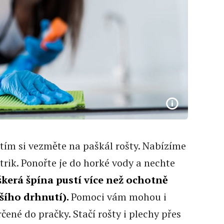
tím si vezměte na paškál rošty. Nabízíme
rik. Ponořte je do horké vody a nechte
kerá špína pustí více než ochotně
šího drhnutí).
Pomoci vám mohou i
čené do pračky. Stačí rošty i plechy přes