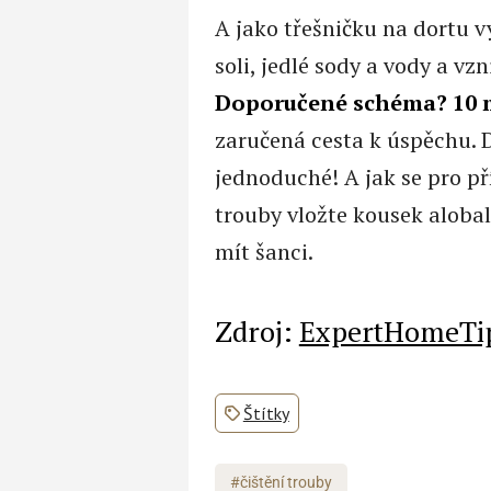
A jako třešničku na dortu v
soli, jedlé sody a vody a vz
Doporučené schéma? 10 m
zaručená cesta k úspěchu. 
jednoduché! A jak se pro p
trouby vložte kousek aloba
mít šanci.
Zdroj:
ExpertHomeTi
Štítky
#čištění trouby