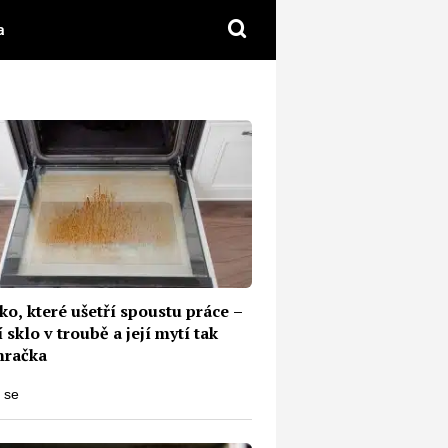
a
ko, které ušetří spoustu práce –⁠
 sklo v troubě a její mytí tak
hračka