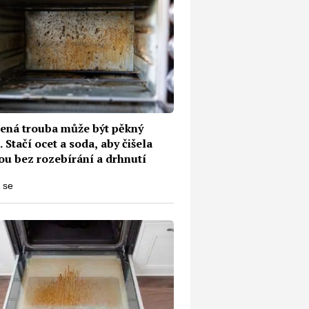
lená trouba může být pěkný
. Stačí ocet a soda, aby čišela
ou bez rozebírání a drhnutí