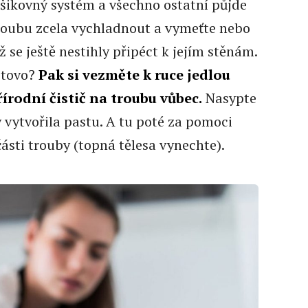
t šikovný systém a všechno ostatní půjde
roubu zcela vychladnout a vymeťte nebo
ž se ještě nestihly připéct k jejím stěnám.
otovo?
Pak si vezměte k ruce jedlou
řírodní čistič na troubu vůbec.
Nasypte
y vytvořila pastu. A tu poté za pomoci
ásti trouby (topná tělesa vynechte).