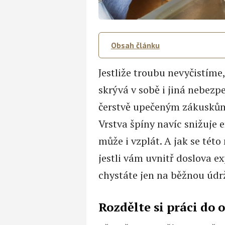
Obsah článku
Jestliže troubu nevyčistím
skrývá v sobě i jiná nebezpeč
čerstvě upečeným zákuskům
Vrstva špíny navíc snižuje e
může i vzplát. A jak se tét
jestli vám uvnitř doslova e
chystáte jen na běžnou údr
Rozdělte si práci do