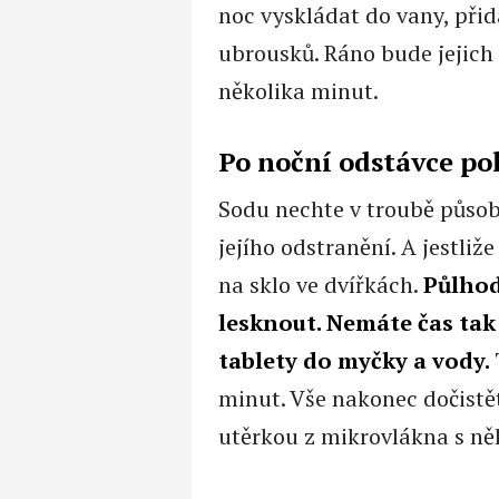
noc vyskládat do vany, přid
ubrousků. Ráno bude jejich
několika minut.
Po noční odstávce po
Sodu nechte v troubě působi
jejího odstranění. A jestliž
na sklo ve dvířkách.
Půlhod
lesknout. Nemáte čas tak
tablety do myčky a vody.
minut. Vše nakonec dočistě
utěrkou z mikrovlákna s ně