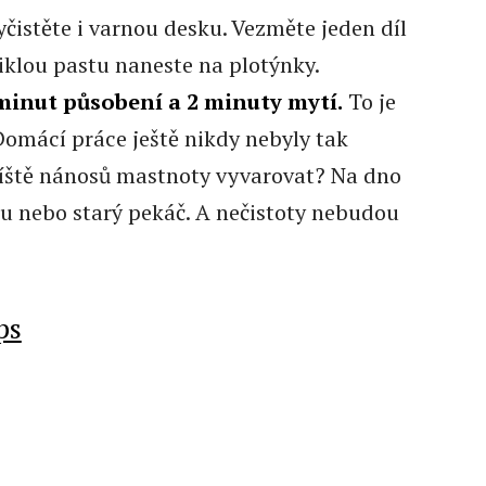
yčistěte i varnou desku. Vezměte jeden díl
niklou pastu naneste na plotýnky.
inut působení a 2 minuty mytí.
To je
Domácí práce ještě nikdy nebyly tak
říště nánosů mastnoty vyvarovat? Na dno
lu nebo starý pekáč. A nečistoty nebudou
ps