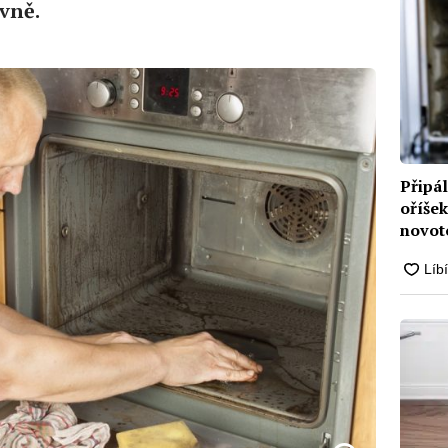
ivně.
Připá
oříšek
novot