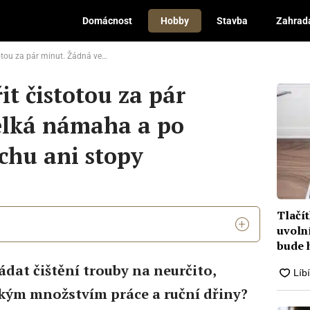
Domácnost
Hobby
Stavba
Zahrad
ádná velká námaha a po mastnotě i zápachu ani stopy
it čistotou za pár
elká námaha a po
chu ani stopy
Tlačít
uvolní
bude 
dat čištění trouby na neurčito,
elkým množstvím práce a ruční dřiny?