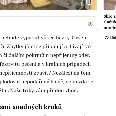
Sklo 
tlačít
mnohe
e, nebude vypadat vůbec hezky. Ovšem
í. Zbytky jídel se připalují a dávají tak
 či dalším pokrmům nepříjemný odér.
fektivitu pečení a v krajních případech
o nepříjemnosti zbavit? Nezáleží na tom,
xplodoval nepodařený koláč, nebo zda se
žbu. Naše triky vám přijdou vhod.
 osmi snadných kroků