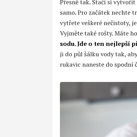
Přesně tak. Stačí si vytvoři
samo. Pro začátek nechte t
vytřete veškeré nečistoty, je
Vyjměte také rošty. Máte h
sodu. Jde o ten nejlepší p
ji do půl šálku vody tak, ab
rukavic naneste do spodní č