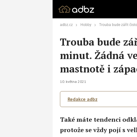
adbz.cz
Hobby
Trouba bude zářit čistotou za pár minut. Ž
Trouba bude zář
minut. Žádná v
mastnotě i zápa
10. května 2021
Redakce adbz
Také máte tendenci odklá
protože se vždy pojí s v