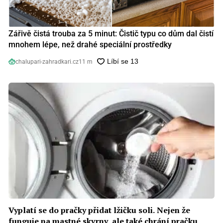
Zářivě čistá trouba za 5 minut: Čistič typu co dům dal čistí
mnohem lépe, než drahé speciální prostředky
chalupari-zahradkari.cz
11 m
Vyplatí se do pračky přidat lžičku soli. Nejen že
funguje na mastné skvrny, ale také chrání pračku