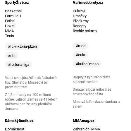
SportyŽivě.cz
Vařímedobroty.cz
Basketbal
Cukroví
Formule 1
Omáčky
Fotbal
Předkrmy
Hokej
Recepty
MMA
Rychlé pokrmy
Tenis
#med
#fc-viktoria-plzen
#cukr
#nhl
#kuřecí maso
#fortuna-liga
Bagety z kynutého těsta
Vrací se nejdražší hráč fotbalové
slazené medem
ligy. Slávistovi Mosesovi byl
prominut trest
Smažené boží milosti ze
smetanového těsta
Z 1,3 miliardy na 100 milionů
ročně. LeBron James ve 41 letech
Masová bábovka se šunkou a
obětoval peníze, aby předběhl
sýrem
Jordana
DámskýDeník.cz
MMAmag.cz
Domácnost
Zahraniční MMA