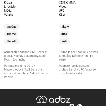
Krása
CZ/SK MMA
Lifestyle
Videa
Móda
UFC
Vztahy
KSW
#počasí
#ksw
#herec
#rfa
#letadlo
#ufc
ANO slibuje důchod v 65. Jenže z
Trump je prý Khabibův největší
Bruselu vypluly dokumenty, které
fanoušek. Měl ho zmínit i v
říkají něco jiného
knize
Pamatujete zimu 2010?
Poppeck rychle dostane
Meteorologové říkají, že ta příští
druhou šanci v UFC. Vrací se
může být podobná. A důvod leží v
do polotěžké váhy
Pacifiku