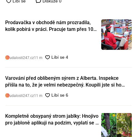
Diskuze
0
Prodavačka v obchodě nám prozradila,
kolik pobírá v práci. Pracuje tam přes 10
let a tohle je její plat
udalosti247.cz
11 m
Varování před oblíbeným sýrem z Alberta. Inspekce
přišla na to, že je velmi nebezpečný. Koupili jste si ho
také?
udalosti247.cz
11 m
Kompletně obsypaný strom jablky: Hnojivo
pro jabloně aplikuji na podzim, vyplatí se s
ním nešetřit