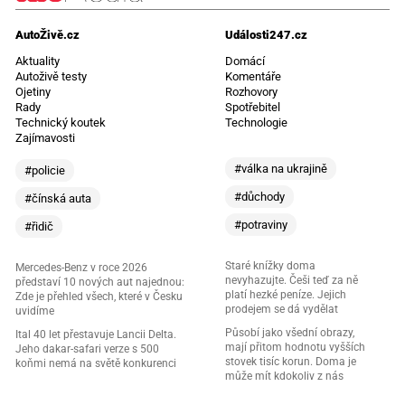
AutoŽivě.cz
Události247.cz
Aktuality
Domácí
Autoživě testy
Komentáře
Ojetiny
Rozhovory
Rady
Spotřebitel
Technický koutek
Technologie
Zajímavosti
#válka na ukrajině
#policie
#důchody
#čínská auta
#potraviny
#řidič
Staré knížky doma
Mercedes-Benz v roce 2026
nevyhazujte. Češi teď za ně
představí 10 nových aut najednou:
platí hezké peníze. Jejich
Zde je přehled všech, které v Česku
prodejem se dá vydělat
uvidíme
Působí jako všední obrazy,
Ital 40 let přestavuje Lancii Delta.
mají přitom hodnotu vyšších
Jeho dakar-safari verze s 500
stovek tisíc korun. Doma je
koňmi nemá na světě konkurenci
může mít kdokoliv z nás