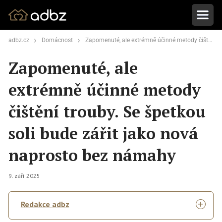
adbz.cz
Domácnost
Zapomenuté, ale extrémně účinné metody čištění trouby. Se špetkou soli bude zářit jako nová naprosto bez námahy
Zapomenuté, ale
extrémně účinné metody
čištění trouby. Se špetkou
soli bude zářit jako nová
naprosto bez námahy
9. září 2025
Redakce adbz