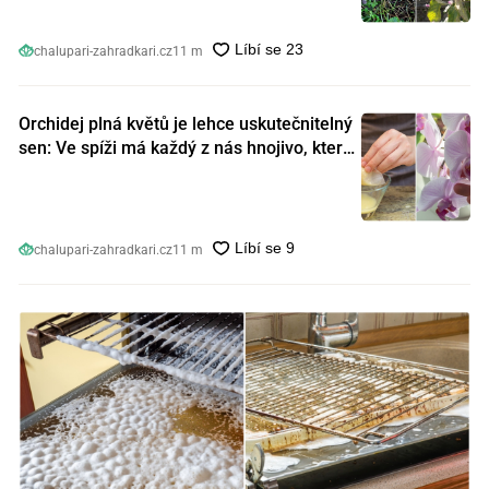
chalupari-zahradkari.cz
11 m
Orchidej plná květů je lehce uskutečnitelný
sen: Ve spíži má každý z nás hnojivo, které
orchideje nakopnou jako nic předtím
chalupari-zahradkari.cz
11 m