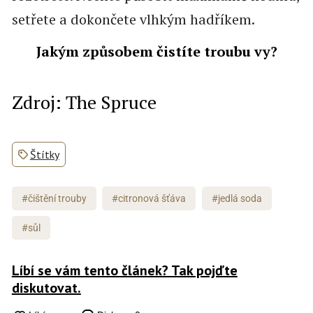
setřete a dokončete vlhkým hadříkem.
Jakým způsobem čistíte troubu vy?
Zdroj: The Spruce
Štítky
#čištění trouby
#citronová šťáva
#jedlá soda
#sůl
Líbí se vám tento článek? Tak pojďte
diskutovat.