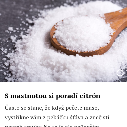
S mastnotou si poradí citrón
Často se stane, že když pečete maso,
vystříkne vám z pekáčku šťáva a znečistí
povrch trouby. Na to je ale nejlepším