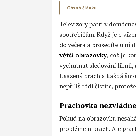
Obsah článku
Televizory patří v domácno
spotřebičům. Když je o vík
do večera a prosedíte u ní 
větší obrazovky
, což je k
vychutnat sledování filmů, a
Usazený prach a každá šmo
nepříliš rádi čistíte, proto
Prachovka nezvládne
Pokud na obrazovku nesaháte
problémem prach. Ale prach