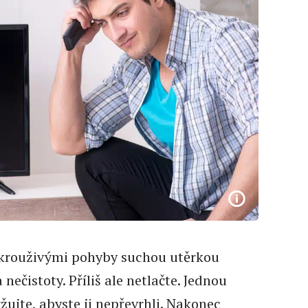
 krouživými pohyby suchou utěrkou
ečistoty. Příliš ale netlačte. Jednou
žujte, abyste ji nepřevrhli. Nakonec