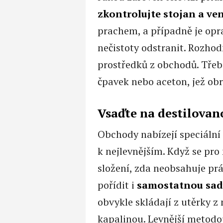
zkontrolujte stojan a ven
prachem, a případně je opra
nečistoty odstranit. Rozho
prostředků z obchodů. Třeba
čpavek nebo aceton, jež o
Vsaďte na destilovan
Obchody nabízejí speciální 
k nejlevnějším. Když se pro 
složení, zda neobsahuje prá
pořídit i
samostatnou sadu
obvykle skládají z utěrky z 
kapalinou. Levnější metodou