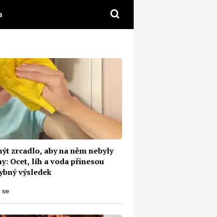
a
mýt zrcadlo, aby na něm nebyly
y: Ocet, líh a voda přinesou
ybný výsledek