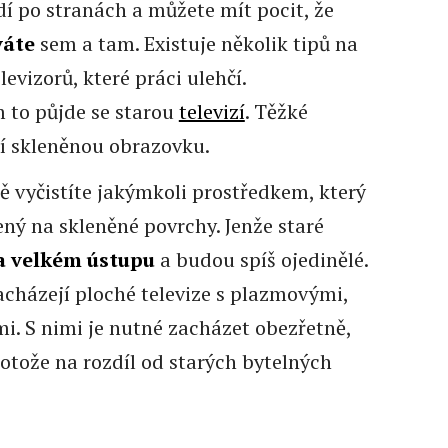
í po stranách a můžete mít pocit, že
váte
sem a tam. Existuje několik tipů na
evizorů, které práci ulehčí.
 to půjde se starou
televizí
. Těžké
í skleněnou obrazovku.
tě vyčistíte jakýmkoli prostředkem, který
ný na skleněné povrchy. Jenže staré
na velkém ústupu
a budou spíš ojedinělé.
acházejí ploché televize s plazmovými,
. S nimi je nutné zacházet obezřetně,
rotože na rozdíl od starých bytelných