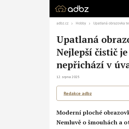
adbz.cz
Hobby
Upatlaná obrazovka televize je pasé: Nejlepš
Upatlaná obrazo
Nejlepší čistič 
nepřichází v úv
12. srpna 2025
Redakce adbz
Moderní ploché obrazovky 
Nemluvě o šmouhách a oti