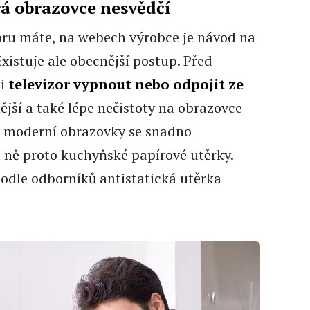
rá obrazovce nesvědčí
zoru máte, na webech výrobce je návod na
Existuje ale obecnější postup. Před
li
televizor
vypnout nebo odpojit ze
nější a také lépe nečistoty na obrazovce
že moderní obrazovky se snadno
 ně proto kuchyňské papírové utěrky.
dle odborníků antistatická utěrka