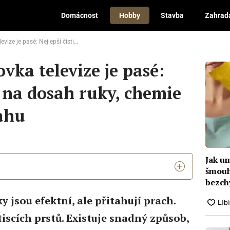
Domácnost
Hobby
Stavba
Zahrad
í čistič je na dosah ruky, chemie nepřichází v úvahu
vka televize je pasé:
je na dosah ruky, chemie
ahu
Jak u
šmouh
bezch
jsou efektní, ale přitahují prach.
scích prstů. Existuje snadný způsob,