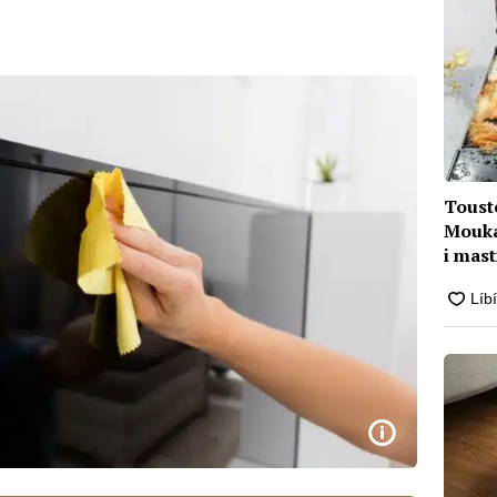
Toust
Mouka
i mas