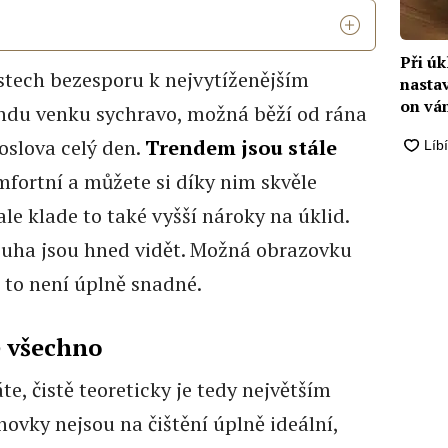
Při ú
stech bezesporu k nejvytíženějším
nastav
on vá
endu venku sychravo, možná běží od rána
doslova celý den.
Trendem jsou stále
omfortní a můžete si díky nim skvěle
le klade to také vyšší nároky na úklid.
uha jsou hned vidět. Možná obrazovku
že to není úplně snadné.
 všechno
, čistě teoreticky je tedy největším
ovky nejsou na čištění úplně ideální,