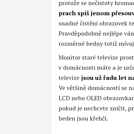
protože se nečistoty hromad
prach spíš jenom přesou
snadné čistění obrazovek tel
Pravděpodobně nejlépe vám
rozměrné bedny totiž mívaj
Monitor staré televize pros
v domácnosti máte a je urče
televize
jsou už řadu let 
Ve většině domácností se n
LCD nebo OLED obrazovkami
pokud je nechcete zničit, p
beden jsou křehčí.