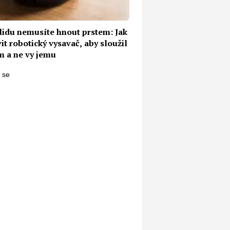
klidu nemusíte hnout prstem: Jak
it robotický vysavač, aby sloužil
m a ne vy jemu