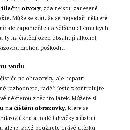
tilační otvory
, zda nejsou zanesené
šte. Může se stát, že se nepodaří některé
dně ale zapomeňte na většinu chemických
 ty na čistění oken obsahují alkohol,
brazovku mohou poškodit.
ou vodu
čističe na obrazovky, ale nepatří
ně rozhodnete, raději ještě zkontrolujte
vě některou z těchto látek. Můžete si
 na čištění obrazovky
, které se
mikrovlákna a malé lahvičky s čisticí
 ale je, když použijete právě utěrku