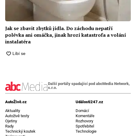
Jak se zbavit zbytků jídla. Do záchodu nepatří
polévka ani omáčka, jinak hrozí katastrofa a volání
instalatéra
Další portály spadající pod abcMedia Network,
s.r.o.
AutoŽivě.cz
Události247.cz
Aktuality
Domácí
Autoživě testy
Komentáře
Ojetiny
Rozhovory
Rady
Spotřebitel
Technický koutek
Technologie