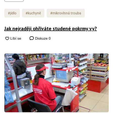
#jídlo
#kuchyně
#mikrovlnná trouba
Jak nejraději ohříváte studené pokrmy vy?
Diskuze
0