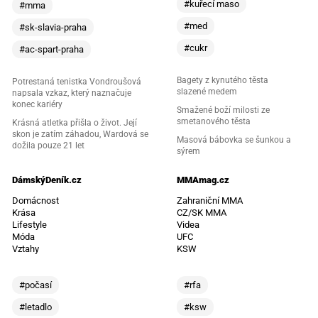
#kuřecí maso
#mma
#med
#sk-slavia-praha
#cukr
#ac-spart-praha
Bagety z kynutého těsta
Potrestaná tenistka Vondroušová
slazené medem
napsala vzkaz, který naznačuje
konec kariéry
Smažené boží milosti ze
smetanového těsta
Krásná atletka přišla o život. Její
skon je zatím záhadou, Wardová se
Masová bábovka se šunkou a
dožila pouze 21 let
sýrem
DámskýDeník.cz
MMAmag.cz
Domácnost
Zahraniční MMA
Krása
CZ/SK MMA
Lifestyle
Videa
Móda
UFC
Vztahy
KSW
#počasí
#rfa
#letadlo
#ksw