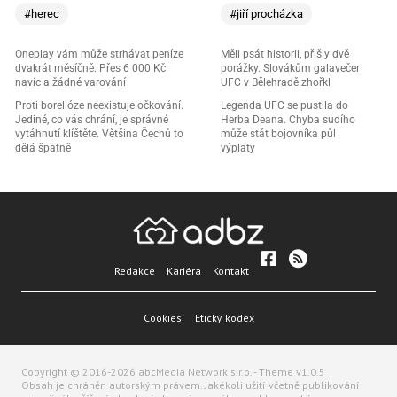
#herec
#jiří procházka
Oneplay vám může strhávat peníze
Měli psát historii, přišly dvě
dvakrát měsíčně. Přes 6 000 Kč
porážky. Slovákům galavečer
navíc a žádné varování
UFC v Bělehradě zhořkl
Proti borelióze neexistuje očkování.
Legenda UFC se pustila do
Jediné, co vás chrání, je správné
Herba Deana. Chyba sudího
vytáhnutí klíštěte. Většina Čechů to
může stát bojovníka půl
dělá špatně
výplaty
Redakce
Kariéra
Kontakt
Cookies
Etický kodex
Copyright © 2016-2026 abcMedia Network s.r.o. - Theme v1.0.5
Obsah je chráněn autorským právem. Jakékoli užití včetně publikování