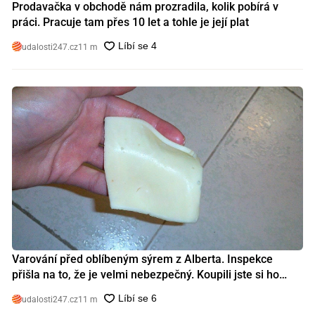
Prodavačka v obchodě nám prozradila, kolik pobírá v
práci. Pracuje tam přes 10 let a tohle je její plat
udalosti247.cz
11 m
Varování před oblíbeným sýrem z Alberta. Inspekce
přišla na to, že je velmi nebezpečný. Koupili jste si ho
také?
udalosti247.cz
11 m