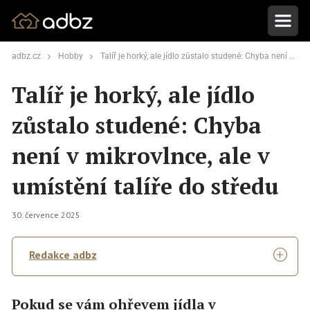
adbz.cz
Hobby
Talíř je horký, ale jídlo zůstalo studené: Chyba není v mikrovlnce, ale v umístění talíře do středu
Talíř je horký, ale jídlo
zůstalo studené: Chyba
není v mikrovlnce, ale v
umístění talíře do středu
30. července 2025
Redakce adbz
Pokud se vám ohřevem jídla v