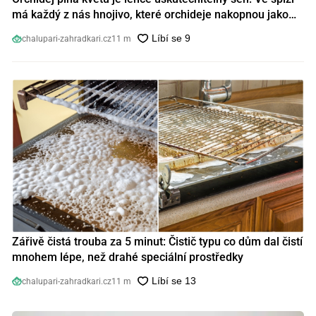
má každý z nás hnojivo, které orchideje nakopnou jako
nic předtím
chalupari-zahradkari.cz
11 m
Zářivě čistá trouba za 5 minut: Čistič typu co dům dal čistí
mnohem lépe, než drahé speciální prostředky
chalupari-zahradkari.cz
11 m