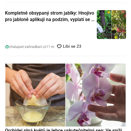
Kompletně obsypaný strom jablky: Hnojivo
pro jabloně aplikuji na podzim, vyplatí se s
ním nešetřit
chalupari-zahradkari.cz
11 m
Orchidej plná květů je lehce uskutečnitelný sen: Ve spíži