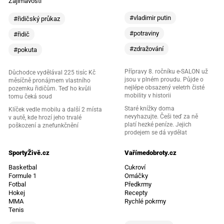
Zajímavosti
#vladimir putin
#řidičský průkaz
#potraviny
#řidič
#zdražování
#pokuta
Přípravy 8. ročníku e-SALON už
Důchodce vydělával 225 tisíc Kč
jsou v plném proudu. Půjde o
měsíčně pronájmem vlastního
nejlépe obsazený veletrh čisté
pozemku řidičům. Teď ho kvůli
mobility v historii
tomu čeká soud
Staré knížky doma
Klíček vedle mobilu a další 2 místa
nevyhazujte. Češi teď za ně
v autě, kde hrozí jeho trvalé
platí hezké peníze. Jejich
poškození a znefunkčnění
prodejem se dá vydělat
SportyŽivě.cz
Vařímedobroty.cz
Basketbal
Cukroví
Formule 1
Omáčky
Fotbal
Předkrmy
Hokej
Recepty
MMA
Rychlé pokrmy
Tenis