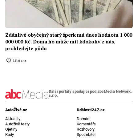
Zdánlivě obyčejný starý šperk má dnes hodnotu 1 000
000 000 Kč. Doma ho může mít kdokoliv z nás,
prohledejte půdu
Další portály spadající pod abcMedia Network,
s.r.o.
AutoŽivě.cz
Události247.cz
Aktuality
Domácí
Autoživě testy
Komentáře
Ojetiny
Rozhovory
Rady
Spotřebitel