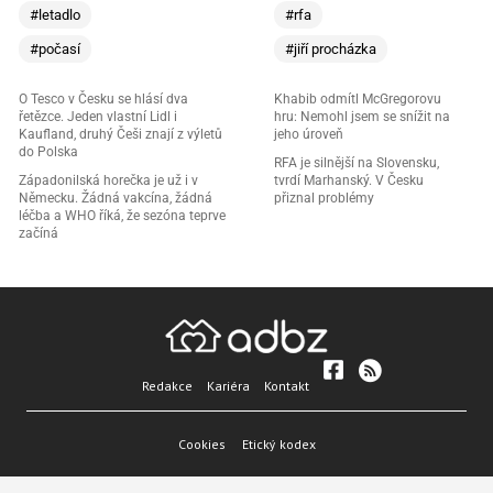
#letadlo
#rfa
#počasí
#jiří procházka
O Tesco v Česku se hlásí dva
Khabib odmítl McGregorovu
řetězce. Jeden vlastní Lidl i
hru: Nemohl jsem se snížit na
Kaufland, druhý Češi znají z výletů
jeho úroveň
do Polska
RFA je silnější na Slovensku,
Západonilská horečka je už i v
tvrdí Marhanský. V Česku
Německu. Žádná vakcína, žádná
přiznal problémy
léčba a WHO říká, že sezóna teprve
začíná
Redakce
Kariéra
Kontakt
Cookies
Etický kodex