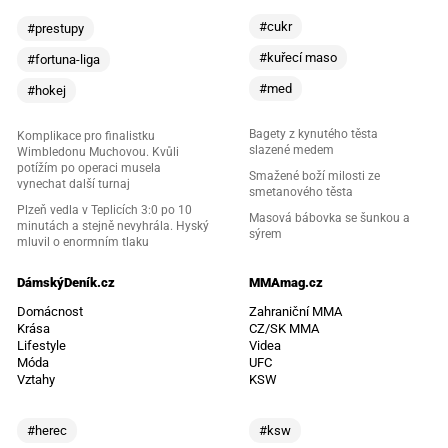
#cukr
#prestupy
#kuřecí maso
#fortuna-liga
#med
#hokej
Bagety z kynutého těsta
Komplikace pro finalistku
slazené medem
Wimbledonu Muchovou. Kvůli
potížím po operaci musela
Smažené boží milosti ze
vynechat další turnaj
smetanového těsta
Plzeň vedla v Teplicích 3:0 po 10
Masová bábovka se šunkou a
minutách a stejně nevyhrála. Hyský
sýrem
mluvil o enormním tlaku
DámskýDeník.cz
MMAmag.cz
Domácnost
Zahraniční MMA
Krása
CZ/SK MMA
Lifestyle
Videa
Móda
UFC
Vztahy
KSW
#herec
#ksw