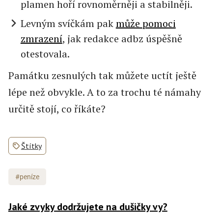
plamen hoří rovnoměrněji a stabilněji.
Levným svíčkám pak
může pomoci
zmrazení
, jak redakce adbz úspěšně
otestovala.
Památku zesnulých tak můžete uctít ještě
lépe než obvykle. A to za trochu té námahy
určitě stojí, co říkáte?
Štítky
#peníze
Jaké zvyky dodržujete na dušičky vy?