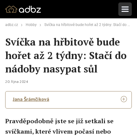
adbz.cz
Hobby
Svíčka na hřbitově bude hořet až 2 týdny: Stačí do nádoby nasypat sůl
Svíčka na hřbitově bude
hořet až 2 týdny: Stačí do
nádoby nasypat sůl
20. října 2024
Jana Šrámčíková
Pravděpodobně jste se již setkali se
svíčkami, které vlivem počasí nebo