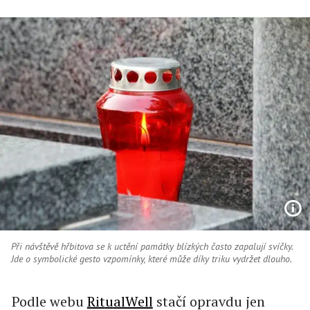
Při návštěvě hřbitova se k uctění památky blízkých často zapalují svíčky.
Jde o symbolické gesto vzpomínky, které může díky triku vydržet dlouho.
Podle webu
Rit
u
alWell
stačí opravdu jen