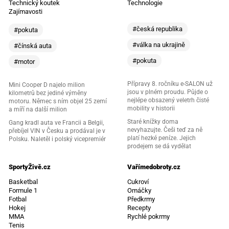
Technický koutek
Technologie
Zajímavosti
#česká republika
#pokuta
#válka na ukrajině
#čínská auta
#pokuta
#motor
Přípravy 8. ročníku e-SALON už
Mini Cooper D najelo milion
jsou v plném proudu. Půjde o
kilometrů bez jediné výměny
nejlépe obsazený veletrh čisté
motoru. Němec s ním objel 25 zemí
mobility v historii
a míří na další milion
Staré knížky doma
Gang kradl auta ve Francii a Belgii,
nevyhazujte. Češi teď za ně
přebíjel VIN v Česku a prodával je v
platí hezké peníze. Jejich
Polsku. Naletěl i polský vicepremiér
prodejem se dá vydělat
SportyŽivě.cz
Vařímedobroty.cz
Basketbal
Cukroví
Formule 1
Omáčky
Fotbal
Předkrmy
Hokej
Recepty
MMA
Rychlé pokrmy
Tenis