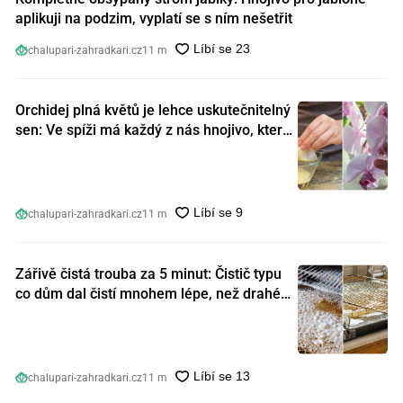
aplikuji na podzim, vyplatí se s ním nešetřit
chalupari-zahradkari.cz
11 m
Orchidej plná květů je lehce uskutečnitelný
sen: Ve spíži má každý z nás hnojivo, které
orchideje nakopnou jako nic předtím
chalupari-zahradkari.cz
11 m
Zářivě čistá trouba za 5 minut: Čistič typu
co dům dal čistí mnohem lépe, než drahé
speciální prostředky
chalupari-zahradkari.cz
11 m