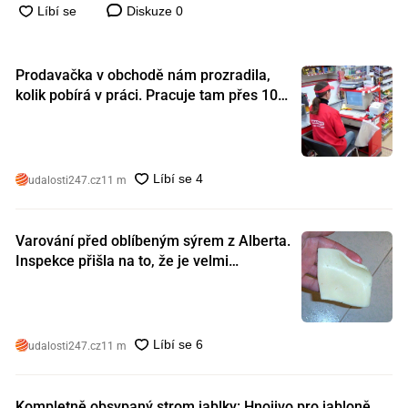
Diskuze
0
Prodavačka v obchodě nám prozradila,
kolik pobírá v práci. Pracuje tam přes 10
let a tohle je její plat
udalosti247.cz
11 m
Varování před oblíbeným sýrem z Alberta.
Inspekce přišla na to, že je velmi
nebezpečný. Koupili jste si ho také?
udalosti247.cz
11 m
Kompletně obsypaný strom jablky: Hnojivo pro jabloně