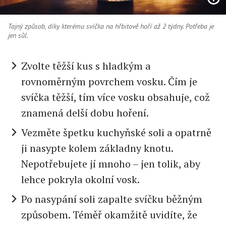
Tajný způsob, díky kterému svíčka na hřbitově hoří až 2 týdny. Potřeba je
jen sůl.
Zvolte těžší kus s hladkým a
rovnoměrným povrchem vosku. Čím je
svíčka těžší, tím více vosku obsahuje, což
znamená delší dobu hoření.
Vezměte špetku kuchyňské soli a opatrně
ji nasypte kolem základny knotu.
Nepotřebujete jí mnoho – jen tolik, aby
lehce pokryla okolní vosk.
Po nasypání soli zapalte svíčku běžným
způsobem. Téměř okamžitě uvidíte, že