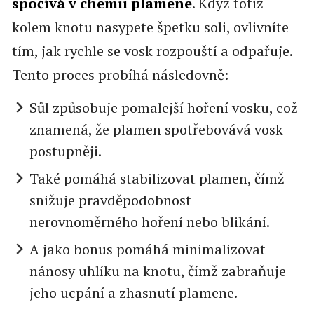
spočívá v chemii plamene
. Když totiž
kolem knotu nasypete špetku soli, ovlivníte
tím, jak rychle se vosk rozpouští a odpařuje.
Tento proces probíhá následovně:
Sůl způsobuje pomalejší hoření vosku, což
znamená, že plamen spotřebovává vosk
postupněji.
Také pomáhá stabilizovat plamen, čímž
snižuje pravděpodobnost
nerovnoměrného hoření nebo blikání.
A jako bonus pomáhá minimalizovat
nánosy uhlíku na knotu, čímž zabraňuje
jeho ucpání a zhasnutí plamene.