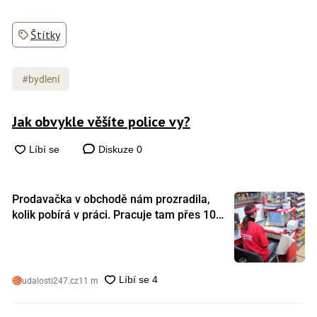
Štítky
#bydlení
Jak obvykle věšíte police vy?
Diskuze
0
Prodavačka v obchodě nám prozradila,
kolik pobírá v práci. Pracuje tam přes 10
let a tohle je její plat
udalosti247.cz
11 m