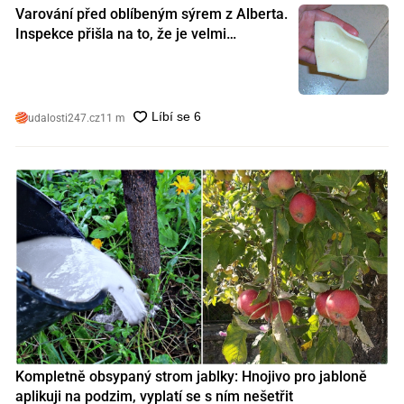
Varování před oblíbeným sýrem z Alberta.
Inspekce přišla na to, že je velmi
nebezpečný. Koupili jste si ho také?
udalosti247.cz
11 m
Kompletně obsypaný strom jablky: Hnojivo pro jabloně
aplikuji na podzim, vyplatí se s ním nešetřit