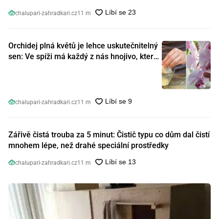
chalupari-zahradkari.cz
11 m
Orchidej plná květů je lehce uskutečnitelný
sen: Ve spíži má každý z nás hnojivo, které
orchideje nakopnou jako nic předtím
chalupari-zahradkari.cz
11 m
Zářivě čistá trouba za 5 minut: Čistič typu co dům dal čistí
mnohem lépe, než drahé speciální prostředky
chalupari-zahradkari.cz
11 m