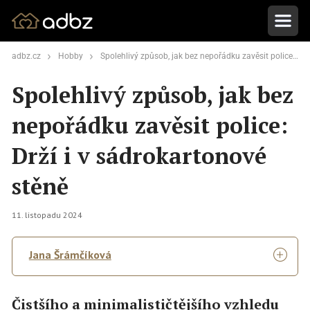
adbz.cz
Hobby
Spolehlivý způsob, jak bez nepořádku zavěsit police: Drží i v sádrokartonové stěně
Spolehlivý způsob, jak bez
nepořádku zavěsit police:
Drží i v sádrokartonové
stěně
11. listopadu 2024
Jana Šrámčíková
Čistšího a minimalističtějšího vzhledu