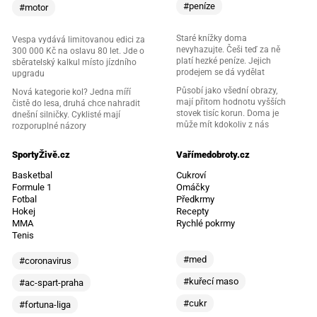
#peníze
#motor
Staré knížky doma
Vespa vydává limitovanou edici za
nevyhazujte. Češi teď za ně
300 000 Kč na oslavu 80 let. Jde o
platí hezké peníze. Jejich
sběratelský kalkul místo jízdního
prodejem se dá vydělat
upgradu
Působí jako všední obrazy,
Nová kategorie kol? Jedna míří
mají přitom hodnotu vyšších
čistě do lesa, druhá chce nahradit
stovek tisíc korun. Doma je
dnešní silničky. Cyklisté mají
může mít kdokoliv z nás
rozporuplné názory
SportyŽivě.cz
Vařímedobroty.cz
Basketbal
Cukroví
Formule 1
Omáčky
Fotbal
Předkrmy
Hokej
Recepty
MMA
Rychlé pokrmy
Tenis
#med
#coronavirus
#kuřecí maso
#ac-spart-praha
#cukr
#fortuna-liga