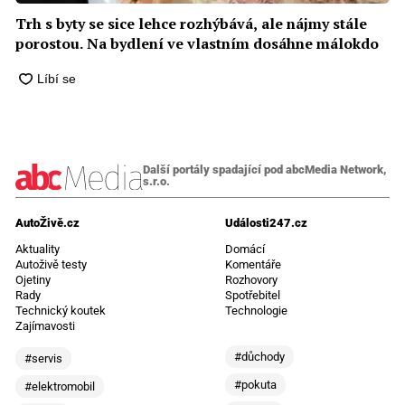
Trh s byty se sice lehce rozhýbává, ale nájmy stále
porostou. Na bydlení ve vlastním dosáhne málokdo
Další portály spadající pod abcMedia Network,
s.r.o.
AutoŽivě.cz
Události247.cz
Aktuality
Domácí
Autoživě testy
Komentáře
Ojetiny
Rozhovory
Rady
Spotřebitel
Technický koutek
Technologie
Zajímavosti
#důchody
#servis
#pokuta
#elektromobil