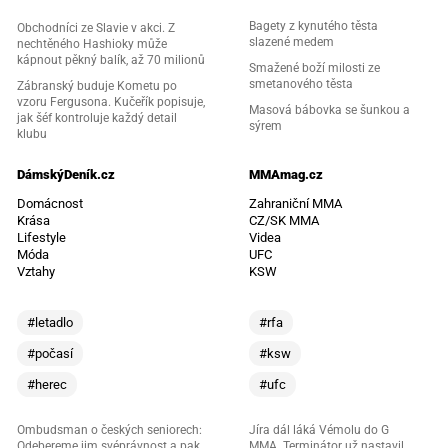
Bagety z kynutého těsta
Obchodníci ze Slavie v akci. Z
slazené medem
nechtěného Hashioky může
kápnout pěkný balík, až 70 milionů
Smažené boží milosti ze
smetanového těsta
Zábranský buduje Kometu po
vzoru Fergusona. Kučeřík popisuje,
Masová bábovka se šunkou a
jak šéf kontroluje každý detail
sýrem
klubu
DámskýDeník.cz
MMAmag.cz
Domácnost
Zahraniční MMA
Krása
CZ/SK MMA
Lifestyle
Videa
Móda
UFC
Vztahy
KSW
#letadlo
#rfa
#počasí
#ksw
#herec
#ufc
Ombudsman o českých seniorech:
Jíra dál láká Vémolu do G
Odebereme jim svéprávnost a pak
MMA. Terminátor už nastavil