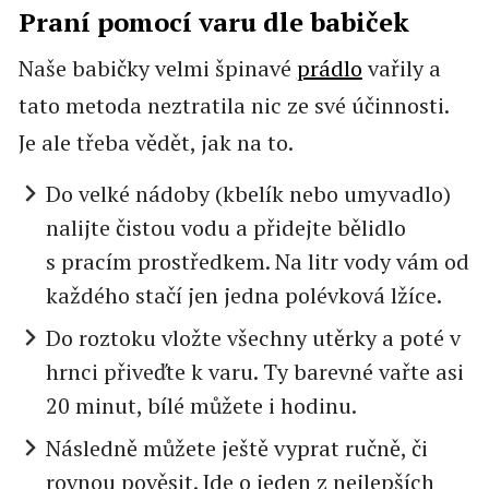
Praní pomocí varu dle babiček
Naše babičky velmi špinavé
prádlo
vařily a
tato metoda neztratila nic ze své účinnosti.
Je ale třeba vědět, jak na to.
Do velké nádoby (kbelík nebo umyvadlo)
nalijte čistou vodu a přidejte bělidlo
s pracím prostředkem. Na litr vody vám od
každého stačí jen jedna polévková lžíce.
Do roztoku vložte všechny utěrky a poté v
hrnci přiveďte k varu. Ty barevné vařte asi
20 minut, bílé můžete i hodinu.
Následně můžete ještě vyprat ručně, či
rovnou pověsit. Jde o jeden z nejlepších