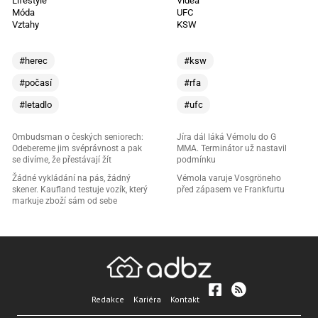
Lifestyle
Videa
Móda
UFC
Vztahy
KSW
#herec
#ksw
#počasí
#rfa
#letadlo
#ufc
Ombudsman o českých seniorech:
Jíra dál láká Vémolu do G
Odebereme jim svéprávnost a pak
MMA. Terminátor už nastavil
se divíme, že přestávají žít
podmínku
Žádné vykládání na pás, žádný
Vémola varuje Vosgröneho
skener. Kaufland testuje vozík, který
před zápasem ve Frankfurtu
markuje zboží sám od sebe
Redakce
Kariéra
Kontakt