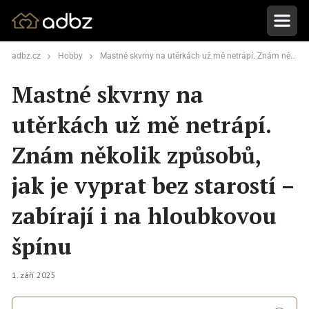
adbz.cz
Hobby
Mastné skvrny na utěrkách už mě netrápí. Znám několik způsobů, jak je vyprat bez starostí – zabírají i na hloubkovou špínu
Mastné skvrny na
utěrkách už mě netrápí.
Znám několik způsobů,
jak je vyprat bez starostí –
zabírají i na hloubkovou
špínu
1. září 2025