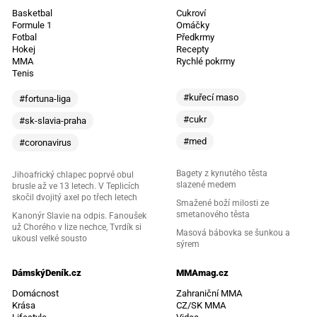
Basketbal
Cukroví
Formule 1
Omáčky
Fotbal
Předkrmy
Hokej
Recepty
MMA
Rychlé pokrmy
Tenis
#kuřecí maso
#fortuna-liga
#cukr
#sk-slavia-praha
#med
#coronavirus
Bagety z kynutého těsta
Jihoafrický chlapec poprvé obul
slazené medem
brusle až ve 13 letech. V Teplicích
skočil dvojitý axel po třech letech
Smažené boží milosti ze
smetanového těsta
Kanonýr Slavie na odpis. Fanoušek
už Chorého v lize nechce, Tvrdík si
Masová bábovka se šunkou a
ukousl velké sousto
sýrem
DámskýDeník.cz
MMAmag.cz
Domácnost
Zahraniční MMA
Krása
CZ/SK MMA