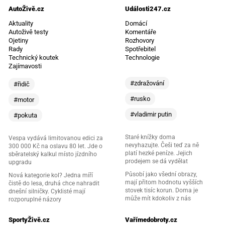
AutoŽivě.cz
Události247.cz
Aktuality
Domácí
Autoživě testy
Komentáře
Ojetiny
Rozhovory
Rady
Spotřebitel
Technický koutek
Technologie
Zajímavosti
#zdražování
#řidič
#rusko
#motor
#vladimir putin
#pokuta
Staré knížky doma
Vespa vydává limitovanou edici za
nevyhazujte. Češi teď za ně
300 000 Kč na oslavu 80 let. Jde o
platí hezké peníze. Jejich
sběratelský kalkul místo jízdního
prodejem se dá vydělat
upgradu
Působí jako všední obrazy,
Nová kategorie kol? Jedna míří
mají přitom hodnotu vyšších
čistě do lesa, druhá chce nahradit
stovek tisíc korun. Doma je
dnešní silničky. Cyklisté mají
může mít kdokoliv z nás
rozporuplné názory
SportyŽivě.cz
Vařímedobroty.cz