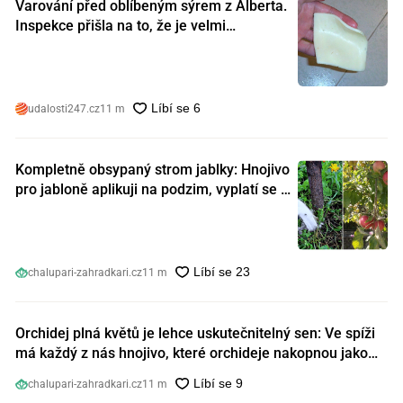
Varování před oblíbeným sýrem z Alberta.
Inspekce přišla na to, že je velmi
nebezpečný. Koupili jste si ho také?
udalosti247.cz
11 m
Kompletně obsypaný strom jablky: Hnojivo
pro jabloně aplikuji na podzim, vyplatí se s
ním nešetřit
chalupari-zahradkari.cz
11 m
Orchidej plná květů je lehce uskutečnitelný sen: Ve spíži
má každý z nás hnojivo, které orchideje nakopnou jako
nic předtím
chalupari-zahradkari.cz
11 m