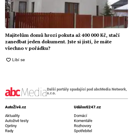
Majitelům domů hrozí pokuta až 400 000 Kč, stačí
zanedbat jeden dokument. Jste si jistí, že máte
všechno v pořádku?
Další portály spadající pod abcMedia Network,
s.r.o.
AutoŽivě.cz
Události247.cz
Aktuality
Domácí
Autoživě testy
Komentáře
Ojetiny
Rozhovory
Rady
Spotřebitel