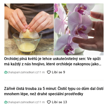
Orchidej plná květů je lehce uskutečnitelný sen: Ve spíži
má každý z nás hnojivo, které orchideje nakopnou jako
nic předtím
chalupari-zahradkari.cz
11 m
Zářivě čistá trouba za 5 minut: Čistič typu co dům dal čistí
mnohem lépe, než drahé speciální prostředky
chalupari-zahradkari.cz
11 m