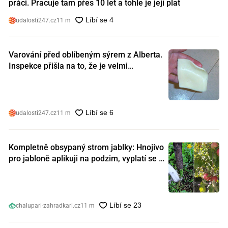
práci. Pracuje tam přes 10 let a tohle je její plat
udalosti247.cz
11 m
Varování před oblíbeným sýrem z Alberta.
Inspekce přišla na to, že je velmi
nebezpečný. Koupili jste si ho také?
udalosti247.cz
11 m
Kompletně obsypaný strom jablky: Hnojivo
pro jabloně aplikuji na podzim, vyplatí se s
ním nešetřit
chalupari-zahradkari.cz
11 m