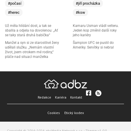
#počasí
#jiří procházka
#herec
#ksw
Už měla hlídání dost, a tak se
Kamaru Usman vládl velteru.
sbalila a odjela na dovolenou: „Ať
Jeden kop změnil další roky
se taky stará druhá babička“
jeho kariéry
Manžel a syn si ze starostlivé ženy
Šampion UFC se pustil do
udělali služku. „Nemám vlastní
Ameriky. Servítky si nebral
život, jsem otrokem mé rodiny,“
pláče nad situací manželka
Redakce
Kariéra
Kontakt
Cookies
Etický kodex
Copyright © 2016-2026 abcMedia Network s.r.o. - Theme v1.0.5