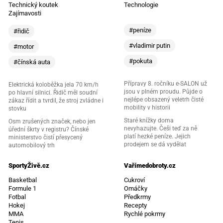
Technický koutek
Technologie
Zajímavosti
#peníze
#řidič
#vladimir putin
#motor
#pokuta
#čínská auta
Přípravy 8. ročníku e-SALON už
Elektrická koloběžka jela 70 km/h
jsou v plném proudu. Půjde o
po hlavní silnici. Řidič měl soudní
nejlépe obsazený veletrh čisté
zákaz řídit a tvrdil, že stroj zvládne i
mobility v historii
stovku
Staré knížky doma
Osm zrušených značek, nebo jen
nevyhazujte. Češi teď za ně
úřední škrty v registru? Čínské
platí hezké peníze. Jejich
ministerstvo čistí přesycený
prodejem se dá vydělat
automobilový trh
SportyŽivě.cz
Vařímedobroty.cz
Basketbal
Cukroví
Formule 1
Omáčky
Fotbal
Předkrmy
Hokej
Recepty
MMA
Rychlé pokrmy
Tenis