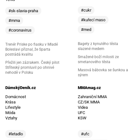
#cukr
#sk-slavia-praha
#kuřecí maso
#mma
#med
#coronavirus
Bagety z kynutého těsta
Trenér Priske po fiasku v Mladé
slazené medem
Boleslavi přiznal, že Sparta
postrádá kvalitu
Smažené boží milosti ze
smetanového těsta
Přežili jen zázrakem. Český pilot
Stříteský promluvil po ohnivé
Masová bábovka se šunkou a
nehodě v Polsku
sýrem
DámskýDeník.cz
MMAmag.cz
Domácnost
Zahraniční MMA
Krása
CZ/SK MMA
Lifestyle
Videa
Móda
UFC
Vztahy
KSW
#letadlo
#ufc