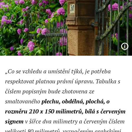
„Co se vzhledu a umístění týká, je potřeba
respektovat platnou právní úpravu. Tabulka s
číslem popisným bude zhotovena ze
smaltovaného
plechu, obdélná, plochá, o
rozměru 210 x 150 milimetrů, bílá s červeným
signem
v šířce dva milimetry a červeným číslem
velikosti 80 milimetrů, vyznačeným arabskými