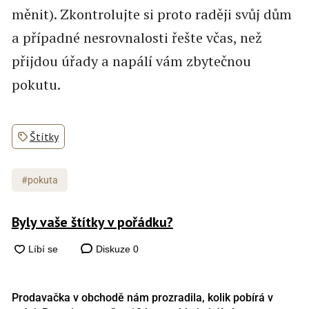
měnit). Zkontrolujte si proto raději svůj dům
a případné nesrovnalosti řešte včas, než
přijdou úřady a napálí vám zbytečnou
pokutu.
Štítky
#pokuta
Byly vaše štítky v pořádku?
Diskuze
0
Prodavačka v obchodě nám prozradila, kolik pobírá v