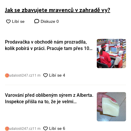
Jak se zbavujete mravenců v zahradě vy?
Diskuze
0
Prodavačka v obchodě nám prozradila,
kolik pobírá v práci. Pracuje tam přes 10
let a tohle je její plat
udalosti247.cz
11 m
Varování před oblíbeným sýrem z Alberta.
Inspekce přišla na to, že je velmi
nebezpečný. Koupili jste si ho také?
udalosti247.cz
11 m