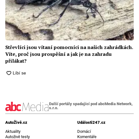
Střevlíci jsou vítaní pomocníci na našich zahrádkách.
Víte, proč jsou prospěšní a jak je na zahradu
přilákat?
Další portály spadající pod abcMedia Network,
s.r.o.
AutoŽivě.cz
Události247.cz
Aktuality
Domácí
Autoživě testy
Komentáře