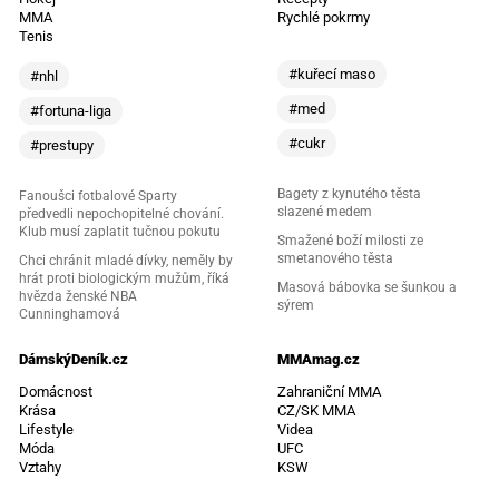
MMA
Rychlé pokrmy
Tenis
#kuřecí maso
#nhl
#med
#fortuna-liga
#cukr
#prestupy
Bagety z kynutého těsta
Fanoušci fotbalové Sparty
slazené medem
předvedli nepochopitelné chování.
Klub musí zaplatit tučnou pokutu
Smažené boží milosti ze
smetanového těsta
Chci chránit mladé dívky, neměly by
hrát proti biologickým mužům, říká
Masová bábovka se šunkou a
hvězda ženské NBA
sýrem
Cunninghamová
DámskýDeník.cz
MMAmag.cz
Domácnost
Zahraniční MMA
Krása
CZ/SK MMA
Lifestyle
Videa
Móda
UFC
Vztahy
KSW