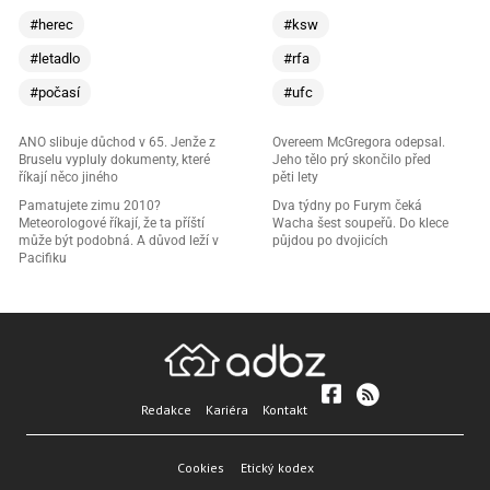
#herec
#ksw
#letadlo
#rfa
#počasí
#ufc
ANO slibuje důchod v 65. Jenže z
Overeem McGregora odepsal.
Bruselu vypluly dokumenty, které
Jeho tělo prý skončilo před
říkají něco jiného
pěti lety
Pamatujete zimu 2010?
Dva týdny po Furym čeká
Meteorologové říkají, že ta příští
Wacha šest soupeřů. Do klece
může být podobná. A důvod leží v
půjdou po dvojicích
Pacifiku
Redakce
Kariéra
Kontakt
Cookies
Etický kodex