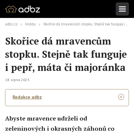
adbz.cz
Hobby
Skořice dá mravencům stopku. Stejně tak funguje i pepř, máta či majoránka
Skořice dá mravencům
stopku. Stejně tak funguje
i pepř, máta či majoránka
18. srpna 2023
Redakce adbz
Abyste mravence udrželi od
zeleninových i okrasných záhonů co