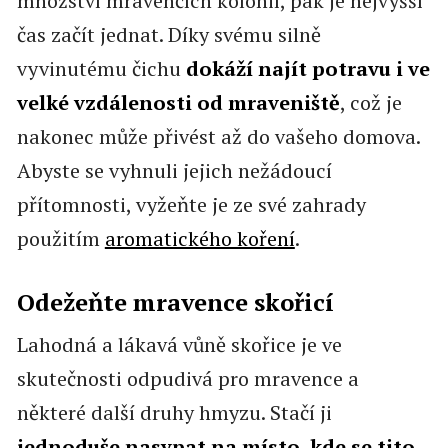
množství mravenčích kolonií, pak je nejvyšší
čas začít jednat. Díky svému silně
vyvinutému čichu
dokáží najít potravu i ve
velké vzdálenosti od mraveniště
, což je
nakonec může přivést až do vašeho domova.
Abyste se vyhnuli jejich nežádoucí
přítomnosti, vyžeňte je ze své zahrady
použitím
aromatického koření
.
Odežeňte mravence skořicí
Lahodná a lákavá vůně skořice je ve
skutečnosti odpudivá pro mravence a
některé další druhy hmyzu. Stačí ji
jednoduše nasypat na místo, kde se tito