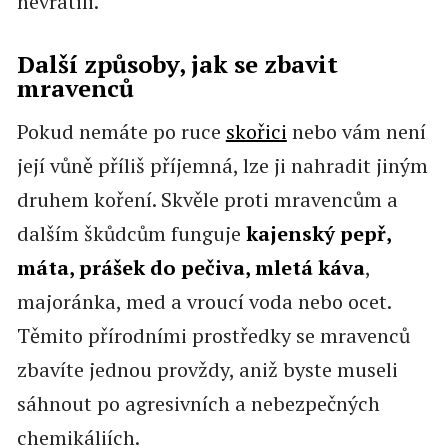
nevrátili.
Další způsoby, jak se zbavit
mravenců
Pokud nemáte po ruce
skořici
nebo vám není
její vůně příliš příjemná, lze ji nahradit jiným
druhem koření. Skvěle proti mravencům a
dalším škůdcům funguje
kajenský pepř,
máta, prášek do pečiva, mletá káva
,
majoránka, med a vroucí voda nebo ocet.
Těmito přírodními prostředky se mravenců
zbavíte jednou provždy, aniž byste museli
sáhnout po agresivních a nebezpečných
chemikáliích.