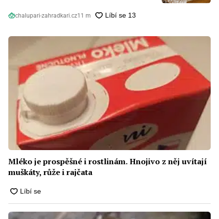
chalupari-zahradkari.cz
11 m
Mléko je prospěšné i rostlinám. Hnojivo z něj uvítají
muškáty, růže i rajčata