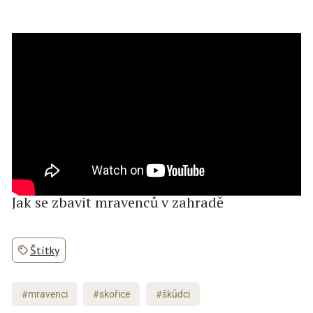
Jak se zbavit mravenců v zahradě
Štítky
#mravenci
#skořice
#škůdci