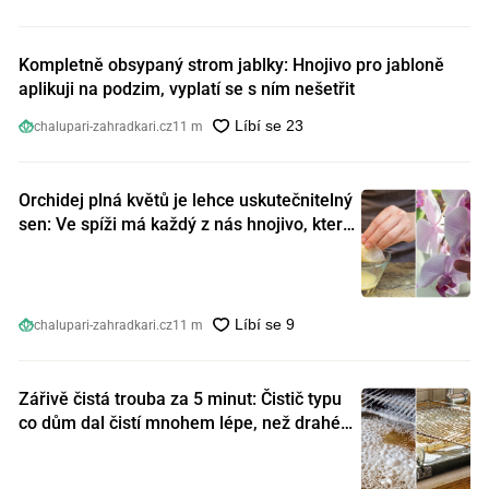
Kompletně obsypaný strom jablky: Hnojivo pro jabloně
aplikuji na podzim, vyplatí se s ním nešetřit
chalupari-zahradkari.cz
11 m
Orchidej plná květů je lehce uskutečnitelný
sen: Ve spíži má každý z nás hnojivo, které
orchideje nakopnou jako nic předtím
chalupari-zahradkari.cz
11 m
Zářivě čistá trouba za 5 minut: Čistič typu
co dům dal čistí mnohem lépe, než drahé
speciální prostředky