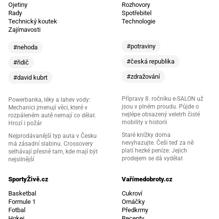
Ojetiny
Rozhovory
Rady
Spotřebitel
Technický koutek
Technologie
Zajímavosti
#potraviny
#nehoda
#česká republika
#řidič
#zdražování
#david kubrt
Přípravy 8. ročníku e-SALON už
Powerbanka, léky a lahev vody:
jsou v plném proudu. Půjde o
Mechanici jmenují věci, které v
nejlépe obsazený veletrh čisté
rozpáleném autě nemají co dělat.
mobility v historii
Hrozí i požár
Staré knížky doma
Nejprodávanější typ auta v Česku
nevyhazujte. Češi teď za ně
má zásadní slabinu. Crossovery
platí hezké peníze. Jejich
selhávají přesně tam, kde mají být
prodejem se dá vydělat
nejsilnější
SportyŽivě.cz
Vařímedobroty.cz
Basketbal
Cukroví
Formule 1
Omáčky
Fotbal
Předkrmy
Hokej
Recepty