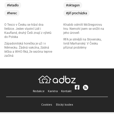
#letadlo
#oktagon
#herec
#jiří procházka
O Tesco v Česku se hlásí dva
Khabib odmítl McGregorovu
řetězce. Jeden vlastní Lidl i
hru: Nemohl jsem se snížit na
Kaufland, druhý Češi znají z výletů
jeho úroveň
do Polska
RFA je silnější na Slovensku,
Západonilská horečka je už i v
tvrdí Marhanský. V Česku
Německu. Žádná vakcína, žádná
přiznal problémy
léčba a WHO říká, že sezóna teprve
začíná
Redakce
Kariéra
Kontakt
Cookies
Etický kodex