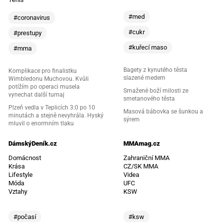
#med
#coronavirus
#cukr
#prestupy
#kuřecí maso
#mma
Bagety z kynutého těsta
Komplikace pro finalistku
slazené medem
Wimbledonu Muchovou. Kvůli
potížím po operaci musela
Smažené boží milosti ze
vynechat další turnaj
smetanového těsta
Plzeň vedla v Teplicích 3:0 po 10
Masová bábovka se šunkou a
minutách a stejně nevyhrála. Hyský
sýrem
mluvil o enormním tlaku
DámskýDeník.cz
MMAmag.cz
Domácnost
Zahraniční MMA
Krása
CZ/SK MMA
Lifestyle
Videa
Móda
UFC
Vztahy
KSW
#počasí
#ksw