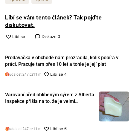
Líbí se vám tento článek? Tak pojďte
diskutovat.
Diskuze
0
Prodavačka v obchodě nám prozradila, kolik pobírá v
práci. Pracuje tam přes 10 let a tohle je její plat
udalosti247.cz
11 m
Varování před oblíbeným sýrem z Alberta.
Inspekce přišla na to, že je velmi
nebezpečný. Koupili jste si ho také?
udalosti247.cz
11 m