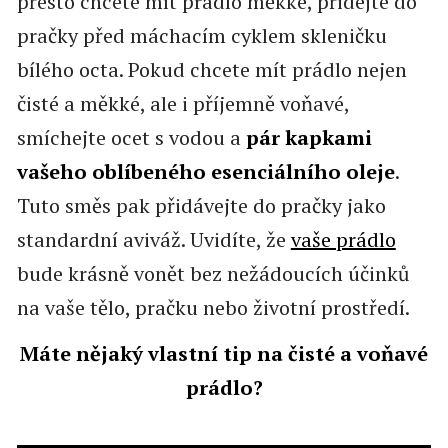
přesto chcete mít prádlo měkké, přidejte do
pračky před máchacím cyklem skleničku
bílého octa. Pokud chcete mít prádlo nejen
čisté a měkké, ale i příjemně voňavé,
smíchejte ocet s vodou a
pár kapkami
vašeho oblíbeného esenciálního oleje
.
Tuto směs pak přidávejte do pračky jako
standardní aviváž. Uvidíte, že
vaše prádlo
bude krásně vonět bez nežádoucích účinků
na vaše tělo, pračku nebo životní prostředí.
Máte nějaký vlastní tip na čisté a voňavé
prádlo?