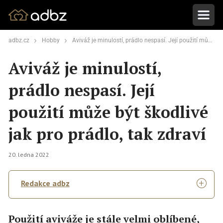
adbz.cz
Hobby
Aviváž je minulostí, prádlo nespasí. Její použití může být škodlivé jak pro prádlo, tak zdraví
Aviváž je minulostí,
prádlo nespasí. Její
použití může být škodlivé
jak pro prádlo, tak zdraví
20. ledna 2022
Redakce adbz
Použití aviváže je stále velmi oblíbené,