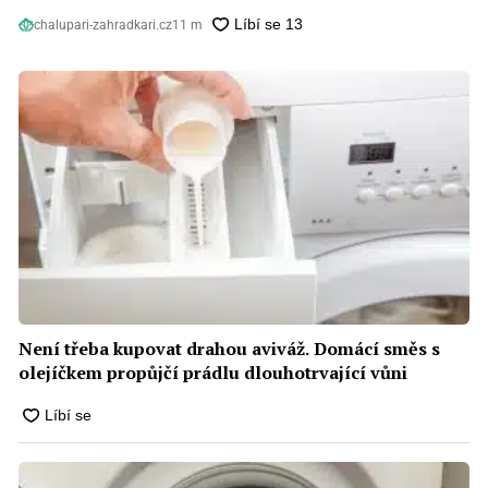
chalupari-zahradkari.cz
11 m
Není třeba kupovat drahou aviváž. Domácí směs s
olejíčkem propůjčí prádlu dlouhotrvající vůni