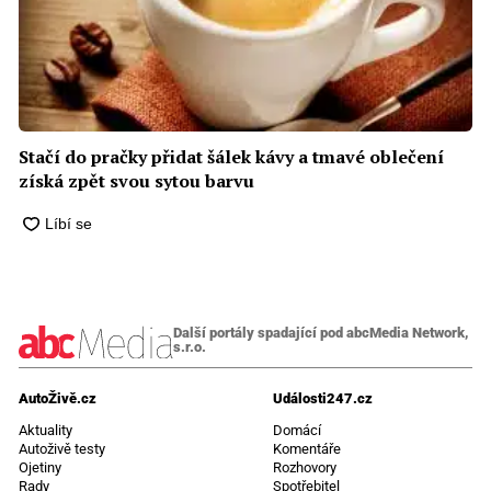
Stačí do pračky přidat šálek kávy a tmavé oblečení
získá zpět svou sytou barvu
Další portály spadající pod abcMedia Network,
s.r.o.
AutoŽivě.cz
Události247.cz
Aktuality
Domácí
Autoživě testy
Komentáře
Ojetiny
Rozhovory
Rady
Spotřebitel