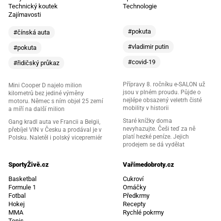
Technický koutek
Technologie
Zajímavosti
#pokuta
#čínská auta
#vladimir putin
#pokuta
#covid-19
#řidičský průkaz
Přípravy 8. ročníku e-SALON už
Mini Cooper D najelo milion
jsou v plném proudu. Půjde o
kilometrů bez jediné výměny
nejlépe obsazený veletrh čisté
motoru. Němec s ním objel 25 zemí
mobility v historii
a míří na další milion
Staré knížky doma
Gang kradl auta ve Francii a Belgii,
nevyhazujte. Češi teď za ně
přebíjel VIN v Česku a prodával je v
platí hezké peníze. Jejich
Polsku. Naletěl i polský vicepremiér
prodejem se dá vydělat
SportyŽivě.cz
Vařímedobroty.cz
Basketbal
Cukroví
Formule 1
Omáčky
Fotbal
Předkrmy
Hokej
Recepty
MMA
Rychlé pokrmy
Tenis