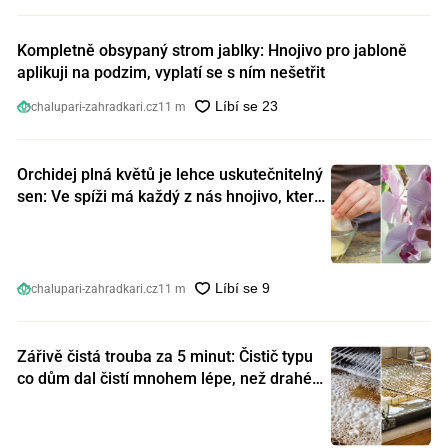
Kompletně obsypaný strom jablky: Hnojivo pro jabloně
aplikuji na podzim, vyplatí se s ním nešetřit
chalupari-zahradkari.cz
11 m
Orchidej plná květů je lehce uskutečnitelný
sen: Ve spíži má každý z nás hnojivo, které
orchideje nakopnou jako nic předtím
chalupari-zahradkari.cz
11 m
Zářivě čistá trouba za 5 minut: Čistič typu
co dům dal čistí mnohem lépe, než drahé
speciální prostředky