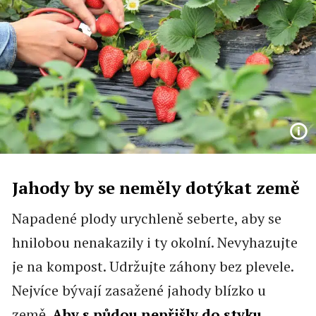
Jahody by se neměly dotýkat země
Napadené plody urychleně seberte, aby se
hnilobou nenakazily i ty okolní. Nevyhazujte
je na kompost. Udržujte záhony bez plevele.
Nejvíce bývají zasažené jahody blízko u
země.
Aby s půdou nepřišly do styku,