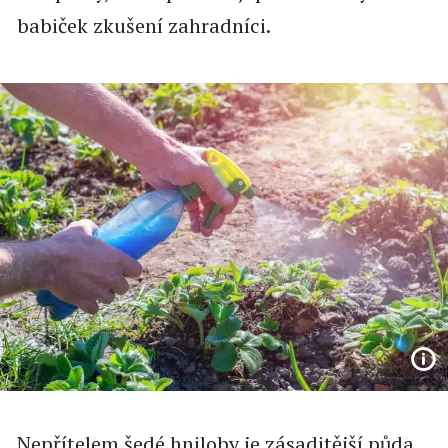
babiček zkušení zahradníci.
Nepřítelem šedé hniloby je zásaditější půda,