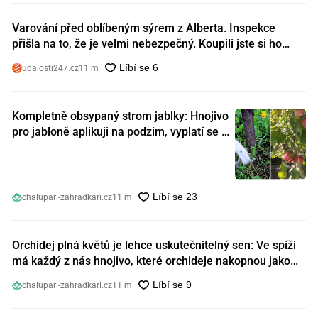
Varování před oblíbeným sýrem z Alberta. Inspekce
přišla na to, že je velmi nebezpečný. Koupili jste si ho
také?
udalosti247.cz
11 m
Kompletně obsypaný strom jablky: Hnojivo
pro jabloně aplikuji na podzim, vyplatí se s
ním nešetřit
chalupari-zahradkari.cz
11 m
Orchidej plná květů je lehce uskutečnitelný sen: Ve spíži
má každý z nás hnojivo, které orchideje nakopnou jako
nic předtím
chalupari-zahradkari.cz
11 m