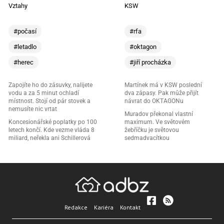
Vztahy
KSW
#počasí
#rfa
#letadlo
#oktagon
#herec
#jiří procházka
Zapojíte ho do zásuvky, nalijete
Martínek má v KSW poslední
vodu a za 5 minut ochladí
dva zápasy. Pak může přijít
místnost. Stojí od pár stovek a
návrat do OKTAGONu
nemusíte nic vrtat
Muradov překonal vlastní
Koncesionářské poplatky po 100
maximum. Ve světovém
letech končí. Kde vezme vláda 8
žebříčku je světovou
miliard, neřekla ani Schillerová
sedmadvacítkou
Redakce
Kariéra
Kontakt