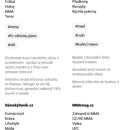
Fotbal
Předkrmy
Hokej
Recepty
MMA
Rychlé pokrmy
Tenis
#med
#mma
#cukr
#fc-viktoria-plzen
#kuřecí maso
#nhl
Bagety z kynutého těsta
Dlouholetý kouč národního týmu v
slazené medem
problémech. Jandač si přivodil
vážné zranění a v Plzni není
Smažené boží milosti ze
schopen trénovat
smetanového těsta
Infantino svolal krizovou schůzku
Masová bábovka se šunkou a
do Rabatu. Wenger se od něj
sýrem
distancoval, generální sekretář FIFA
hovoří o hanbě
DámskýDeník.cz
MMAmag.cz
Domácnost
Zahraniční MMA
Krása
CZ/SK MMA
Lifestyle
Videa
Móda
UFC