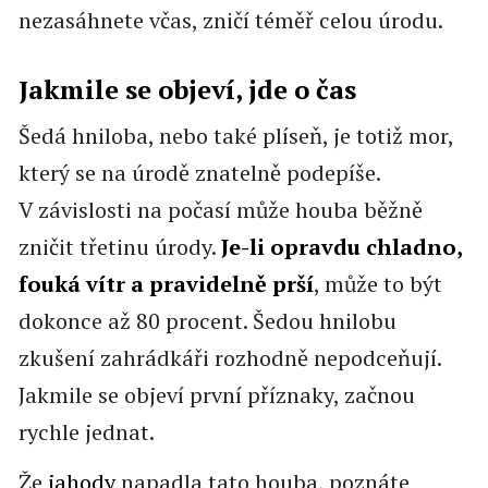
nezasáhnete včas, zničí téměř celou úrodu.
Jakmile se objeví, jde o čas
Šedá hniloba, nebo také plíseň, je totiž mor,
který se na úrodě znatelně podepíše.
V závislosti na počasí může houba běžně
zničit třetinu úrody.
Je-li opravdu chladno,
fouká vítr a pravidelně prší
, může to být
dokonce až 80 procent. Šedou hnilobu
zkušení zahrádkáři rozhodně nepodceňují.
Jakmile se objeví první příznaky, začnou
rychle jednat.
Že
jahody
napadla tato houba, poznáte