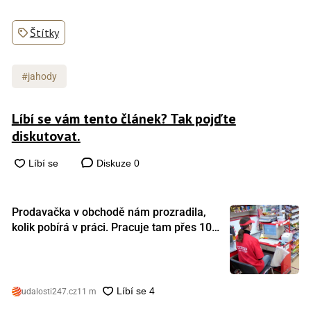
Štítky
#jahody
Líbí se vám tento článek? Tak pojďte
diskutovat.
Diskuze
0
Prodavačka v obchodě nám prozradila,
kolik pobírá v práci. Pracuje tam přes 10
let a tohle je její plat
udalosti247.cz
11 m