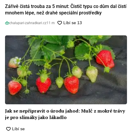
Zářivě čistá trouba za 5 minut: Čistič typu co dům dal čistí
mnohem lépe, než drahé speciální prostředky
chalupari-zahradkari.cz
11 m
Jak se nepřipravit o úrodu jahod: Mulč z mokré trávy
je pro slimáky jako lákadlo