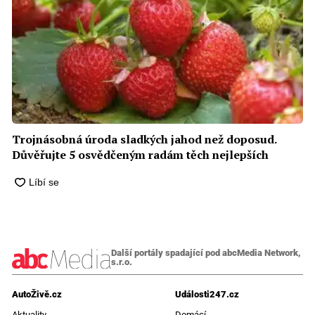
Trojnásobná úroda sladkých jahod než doposud.
Důvěřujte 5 osvědčeným radám těch nejlepších
Další portály spadající pod abcMedia Network,
s.r.o.
AutoŽivě.cz
Události247.cz
Aktuality
Domácí