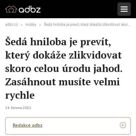
adbz.cz
Hobby
Šedá hniloba je prevít, který dokáže zlikvidovat skoro celou úrodu jahod. Zasáhnout musíte velmi rychle
Šedá hniloba je prevít,
který dokáže zlikvidovat
skoro celou úrodu jahod.
Zasáhnout musíte velmi
rychle
24. června 2022
Redakce adbz