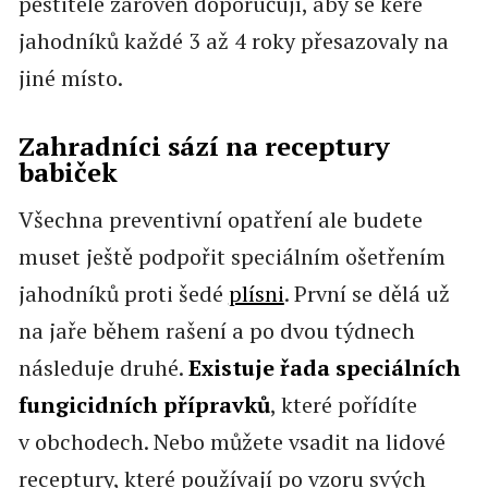
pěstitelé zároveň doporučují, aby se keře
jahodníků každé 3 až 4 roky přesazovaly na
jiné místo.
Zahradníci sází na receptury
babiček
Všechna preventivní opatření ale budete
muset ještě podpořit speciálním ošetřením
jahodníků proti šedé
plísni
. První se dělá už
na jaře během rašení a po dvou týdnech
následuje druhé.
Existuje řada speciálních
fungicidních přípravků
, které pořídíte
v obchodech. Nebo můžete vsadit na lidové
receptury, které používají po vzoru svých