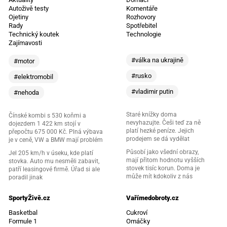
Autoživě testy
Komentáře
Ojetiny
Rozhovory
Rady
Spotřebitel
Technický koutek
Technologie
Zajímavosti
#válka na ukrajině
#motor
#rusko
#elektromobil
#vladimir putin
#nehoda
Staré knížky doma
Čínské kombi s 530 koňmi a
nevyhazujte. Češi teď za ně
dojezdem 1 422 km stojí v
platí hezké peníze. Jejich
přepočtu 675 000 Kč. Plná výbava
prodejem se dá vydělat
je v ceně, VW a BMW mají problém
Působí jako všední obrazy,
Jel 205 km/h v úseku, kde platí
mají přitom hodnotu vyšších
stovka. Auto mu nesměli zabavit,
stovek tisíc korun. Doma je
patří leasingové firmě. Úřad si ale
může mít kdokoliv z nás
poradil jinak
SportyŽivě.cz
Vařímedobroty.cz
Basketbal
Cukroví
Formule 1
Omáčky