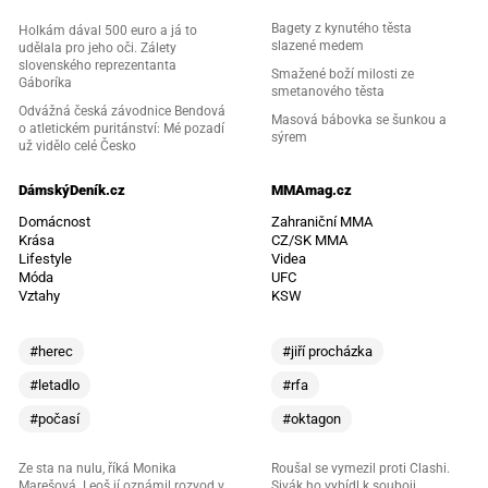
Bagety z kynutého těsta
Holkám dával 500 euro a já to
slazené medem
udělala pro jeho oči. Zálety
slovenského reprezentanta
Smažené boží milosti ze
Gáboríka
smetanového těsta
Odvážná česká závodnice Bendová
Masová bábovka se šunkou a
o atletickém puritánství: Mé pozadí
sýrem
už vidělo celé Česko
DámskýDeník.cz
MMAmag.cz
Domácnost
Zahraniční MMA
Krása
CZ/SK MMA
Lifestyle
Videa
Móda
UFC
Vztahy
KSW
#herec
#jiří procházka
#letadlo
#rfa
#počasí
#oktagon
Ze sta na nulu, říká Monika
Roušal se vymezil proti Clashi.
Marešová. Leoš jí oznámil rozvod v
Sivák ho vybídl k souboji