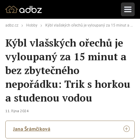
adbz.cz
Hobby
Kýbl vlašských ořechů je vyloupaný za 15 minut a bez zbytečného nepořádku: Trik s horkou a studenou vodou
Kýbl vlašských ořechů je
vyloupaný za 15 minut a
bez zbytečného
nepořádku: Trik s horkou
a studenou vodou
11. října 2024
Jana Šrámčíková