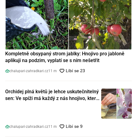
Kompletně obsypaný strom jablky: Hnojivo pro jabloně
aplikuji na podzim, vyplatí se s ním nešetřit
chalupari-zahradkari.cz
11 m
Orchidej plná květů je lehce uskutečnitelný
sen: Ve spíži má každý z nás hnojivo, které
orchideje nakopnou jako nic předtím
chalupari-zahradkari.cz
11 m