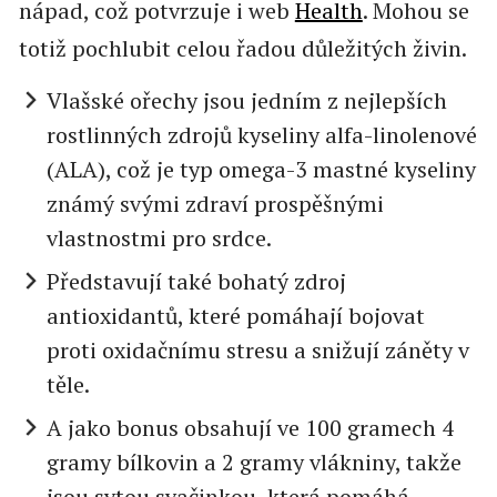
nápad, což potvrzuje i web
Health
. Mohou se
totiž pochlubit celou řadou důležitých živin.
Vlašské ořechy jsou jedním z nejlepších
rostlinných zdrojů kyseliny alfa-linolenové
(ALA), což je typ omega-3 mastné kyseliny
známý svými zdraví prospěšnými
vlastnostmi pro srdce.
Představují také bohatý zdroj
antioxidantů, které pomáhají bojovat
proti oxidačnímu stresu a snižují záněty v
těle.
A jako bonus obsahují ve 100 gramech 4
gramy bílkovin a 2 gramy vlákniny, takže
jsou sytou svačinkou, která pomáhá