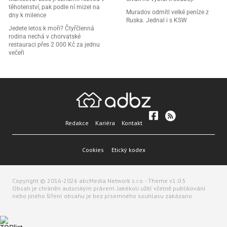
těhotenství, pak podle ní mizel na
Muradov odmítl velké peníze z
dny k milence
Ruska. Jednal i s KSW
Jedete letos k moři? Čtyřčlenná
rodina nechá v chorvatské
restauraci přes 2 000 Kč za jednu
večeři
Redakce
Kariéra
Kontakt
Cookies
Etický kodex
Copyright © 2016-2026 abcMedia Network s.r.o. - Theme v1.0.5
Obsah je chráněn autorským právem. Jakékoli užití včetně publikování
nebo jiného šíření obsahu je bez písemného souhlasu zakázano.