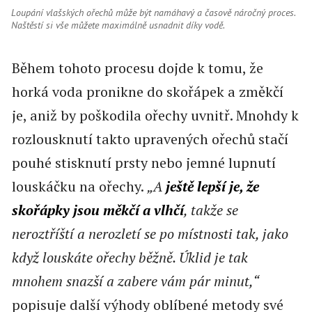
Loupání vlašských ořechů může být namáhavý a časově náročný proces.
Naštěstí si vše můžete maximálně usnadnit díky vodě.
Během tohoto procesu dojde k tomu, že
horká voda pronikne do skořápek a změkčí
je, aniž by poškodila ořechy uvnitř. Mnohdy k
rozlousknutí takto upravených ořechů stačí
pouhé stisknutí prsty nebo jemné lupnutí
louskáčku na ořechy.
„A
ještě lepší je, že
skořápky jsou měkčí a vlhčí
, takže se
neroztříští a nerozletí se po místnosti tak, jako
když louskáte ořechy běžně. Úklid je tak
mnohem snazší a zabere vám pár minut,“
popisuje další výhody oblíbené metody své