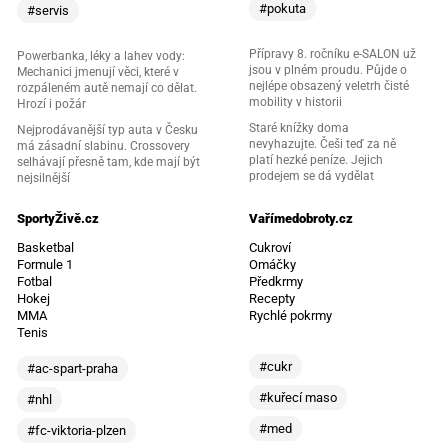
#pokuta
#servis
Přípravy 8. ročníku e-SALON už
Powerbanka, léky a lahev vody:
jsou v plném proudu. Půjde o
Mechanici jmenují věci, které v
nejlépe obsazený veletrh čisté
rozpáleném autě nemají co dělat.
mobility v historii
Hrozí i požár
Staré knížky doma
Nejprodávanější typ auta v Česku
nevyhazujte. Češi teď za ně
má zásadní slabinu. Crossovery
platí hezké peníze. Jejich
selhávají přesně tam, kde mají být
prodejem se dá vydělat
nejsilnější
SportyŽivě.cz
Vařímedobroty.cz
Basketbal
Cukroví
Formule 1
Omáčky
Fotbal
Předkrmy
Hokej
Recepty
MMA
Rychlé pokrmy
Tenis
#cukr
#ac-spart-praha
#kuřecí maso
#nhl
#med
#fc-viktoria-plzen