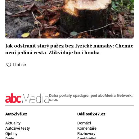
Jak odstranit starý pařez bez fyzické námahy: Chemie
není jediná cesta. Zlikviduje ho i houba
Další portály spadající pod abcMedia Network,
s.r.o.
AutoŽivě.cz
Události247.cz
Aktuality
Domácí
Autoživě testy
Komentáře
Ojetiny
Rozhovory
Rady
Spotřebitel