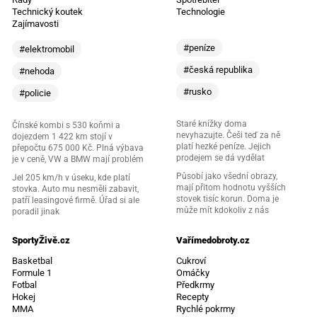
Technický koutek
Technologie
Zajímavosti
#peníze
#elektromobil
#česká republika
#nehoda
#rusko
#policie
Staré knížky doma
Čínské kombi s 530 koňmi a
nevyhazujte. Češi teď za ně
dojezdem 1 422 km stojí v
platí hezké peníze. Jejich
přepočtu 675 000 Kč. Plná výbava
prodejem se dá vydělat
je v ceně, VW a BMW mají problém
Působí jako všední obrazy,
Jel 205 km/h v úseku, kde platí
mají přitom hodnotu vyšších
stovka. Auto mu nesměli zabavit,
stovek tisíc korun. Doma je
patří leasingové firmě. Úřad si ale
může mít kdokoliv z nás
poradil jinak
SportyŽivě.cz
Vařímedobroty.cz
Basketbal
Cukroví
Formule 1
Omáčky
Fotbal
Předkrmy
Hokej
Recepty
MMA
Rychlé pokrmy