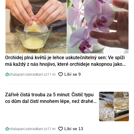
Orchidej plná květů je lehce uskutečnitelný sen: Ve spíži
má každý z nás hnojivo, které orchideje nakopnou jako
nic předtím
chalupari-zahradkari.cz
11 m
Zářivě čistá trouba za 5 minut: Čistič typu
co dům dal čistí mnohem lépe, než drahé
speciální prostředky
chalupari-zahradkari.cz
11 m