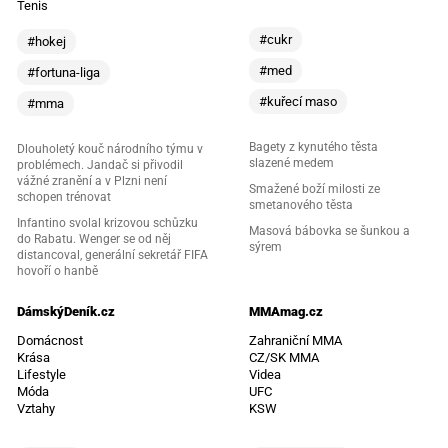
Tenis
#cukr
#hokej
#med
#fortuna-liga
#kuřecí maso
#mma
Bagety z kynutého těsta
Dlouholetý kouč národního týmu v
slazené medem
problémech. Jandač si přivodil
vážné zranění a v Plzni není
Smažené boží milosti ze
schopen trénovat
smetanového těsta
Infantino svolal krizovou schůzku
Masová bábovka se šunkou a
do Rabatu. Wenger se od něj
sýrem
distancoval, generální sekretář FIFA
hovoří o hanbě
DámskýDeník.cz
MMAmag.cz
Domácnost
Zahraniční MMA
Krása
CZ/SK MMA
Lifestyle
Videa
Móda
UFC
Vztahy
KSW