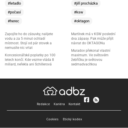
#letadlo
#jiří procházka
#počasí
#ksw
#herec
#oktagon
Zapojíte ho do zásuvky, nalijete
Martínek má v KSW poslední
vodu a za 5 minut ochladí
dva zápasy. Pak může přijít
místnost. Stojí od pár stovek a
návrat do OKTAGONu
nemusíte nic vrtat
Muradov překonal vlastní
Koncesionářské poplatky po 100
maximum. Ve světovém
letech končí. Kde vezme vláda 8
žebříčku je světovou
miliard, neřekla ani Schillerová
sedmadvacítkou
Redakce
Kariéra
Kontakt
Cookies
Etický kodex