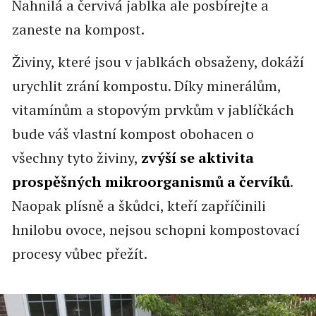
Nahnilá a červivá jablka ale posbírejte a
zaneste na kompost.
Živiny, které jsou v jablkách obsaženy, dokáží
urychlit zrání kompostu. Díky minerálům,
vitamínům a stopovým prvkům v jablíčkách
bude váš vlastní kompost obohacen o
všechny tyto živiny,
zvýší se aktivita
prospěšných mikroorganismů a červíků
.
Naopak plísně a škůdci, kteří zapříčinili
hnilobu ovoce, nejsou schopni kompostovací
procesy vůbec přežít.