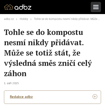
adbz.cz
Hobby
Tohle se do kompostu nesmí nikdy přidávat. Může se totiž stát, že výsledná směs zničí celý záhon
Tohle se do kompostu
nesmí nikdy přidávat.
Může se totiž stát, že
výsledná směs zničí celý
záhon
1. září 2025
Redakce adbz