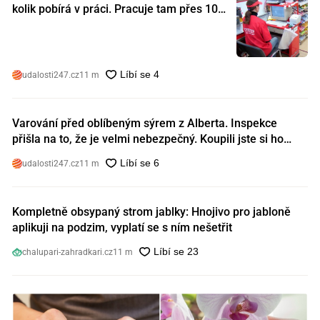
kolik pobírá v práci. Pracuje tam přes 10
let a tohle je její plat
udalosti247.cz
11 m
Varování před oblíbeným sýrem z Alberta. Inspekce
přišla na to, že je velmi nebezpečný. Koupili jste si ho
také?
udalosti247.cz
11 m
Kompletně obsypaný strom jablky: Hnojivo pro jabloně
aplikuji na podzim, vyplatí se s ním nešetřit
chalupari-zahradkari.cz
11 m