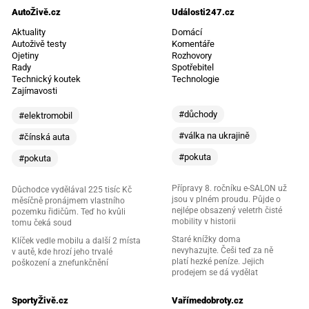
AutoŽivě.cz
Události247.cz
Aktuality
Domácí
Autoživě testy
Komentáře
Ojetiny
Rozhovory
Rady
Spotřebitel
Technický koutek
Technologie
Zajímavosti
#důchody
#elektromobil
#válka na ukrajině
#čínská auta
#pokuta
#pokuta
Přípravy 8. ročníku e-SALON už
Důchodce vydělával 225 tisíc Kč
jsou v plném proudu. Půjde o
měsíčně pronájmem vlastního
nejlépe obsazený veletrh čisté
pozemku řidičům. Teď ho kvůli
mobility v historii
tomu čeká soud
Staré knížky doma
Klíček vedle mobilu a další 2 místa
nevyhazujte. Češi teď za ně
v autě, kde hrozí jeho trvalé
platí hezké peníze. Jejich
poškození a znefunkčnění
prodejem se dá vydělat
SportyŽivě.cz
Vařímedobroty.cz