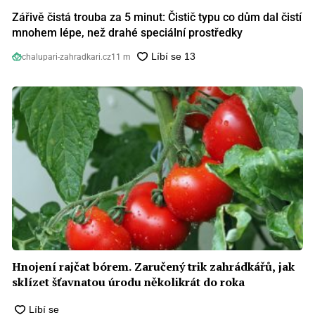
Zářivě čistá trouba za 5 minut: Čistič typu co dům dal čistí
mnohem lépe, než drahé speciální prostředky
chalupari-zahradkari.cz
11 m
Hnojení rajčat bórem. Zaručený trik zahrádkářů, jak
sklízet šťavnatou úrodu několikrát do roka