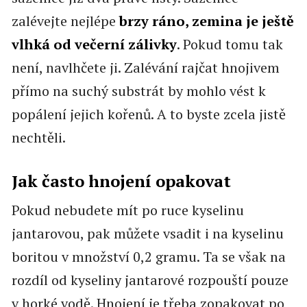
zalévejte nejlépe
brzy ráno, zemina je ještě
vlhká od večerní zálivky
. Pokud tomu tak
není, navlhčete ji. Zalévání rajčat hnojivem
přímo na suchý substrát by mohlo vést k
popálení jejich kořenů. A to byste zcela jistě
nechtěli.
Jak často hnojení opakovat
Pokud nebudete mít po ruce kyselinu
jantarovou, pak můžete vsadit i na kyselinu
boritou v množství 0,2 gramu. Ta se však na
rozdíl od kyseliny jantarové rozpouští pouze
v horké vodě. Hnojení je třeba zopakovat po