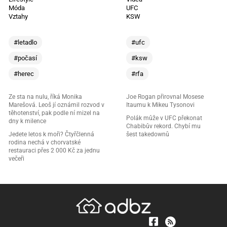
Móda
UFC
Vztahy
KSW
#letadlo
#ufc
#počasí
#ksw
#herec
#rfa
Ze sta na nulu, říká Monika
Joe Rogan přirovnal Mosese
Marešová. Leoš jí oznámil rozvod v
Itaumu k Mikeu Tysonovi
těhotenství, pak podle ní mizel na
Polák může v UFC překonat
dny k milence
Chabibův rekord. Chybí mu
Jedete letos k moři? Čtyřčlenná
šest takedownů
rodina nechá v chorvatské
restauraci přes 2 000 Kč za jednu
večeři