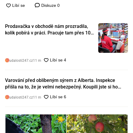
Diskuze
0
Prodavačka v obchodě nám prozradila,
kolik pobírá v práci. Pracuje tam přes 10
let a tohle je její plat
udalosti247.cz
11 m
Varování před oblíbeným sýrem z Alberta. Inspekce
přišla na to, že je velmi nebezpečný. Koupili jste si ho
také?
udalosti247.cz
11 m