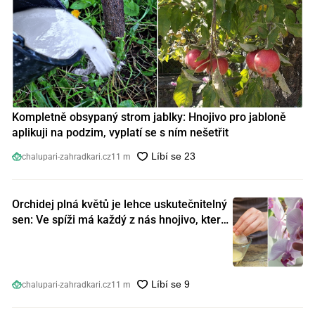
Kompletně obsypaný strom jablky: Hnojivo pro jabloně
aplikuji na podzim, vyplatí se s ním nešetřit
chalupari-zahradkari.cz
11 m
Orchidej plná květů je lehce uskutečnitelný
sen: Ve spíži má každý z nás hnojivo, které
orchideje nakopnou jako nic předtím
chalupari-zahradkari.cz
11 m