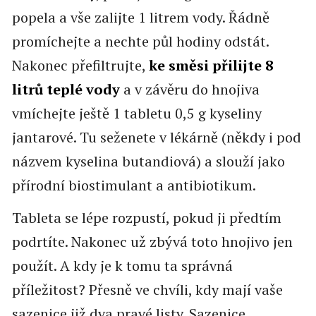
popela a vše zalijte 1 litrem vody. Řádně
promíchejte a nechte půl hodiny odstát.
Nakonec přefiltrujte,
ke směsi přilijte 8
litrů teplé vody
a v závěru do hnojiva
vmíchejte ještě 1 tabletu 0,5 g kyseliny
jantarové. Tu seženete v lékárně (někdy i pod
názvem kyselina butandiová) a slouží jako
přírodní biostimulant a antibiotikum.
Tableta se lépe rozpustí, pokud ji předtím
podrtíte. Nakonec už zbývá toto hnojivo jen
použít. A kdy je k tomu ta správná
příležitost? Přesně ve chvíli, kdy mají vaše
sazenice již dva pravé listy. Sazenice