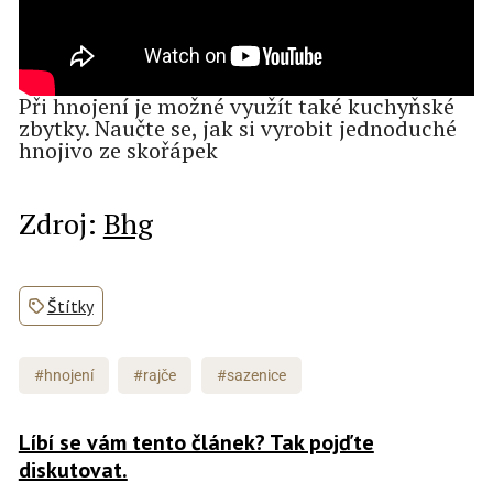
Při hnojení je možné využít také kuchyňské
zbytky. Naučte se, jak si vyrobit jednoduché
hnojivo ze skořápek
Zdroj:
Bhg
Štítky
#hnojení
#rajče
#sazenice
Líbí se vám tento článek? Tak pojďte
diskutovat.