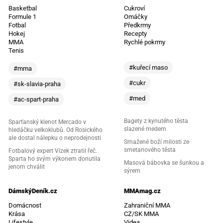
Basketbal
Cukroví
Formule 1
Omáčky
Fotbal
Předkrmy
Hokej
Recepty
MMA
Rychlé pokrmy
Tenis
#kuřecí maso
#mma
#cukr
#sk-slavia-praha
#med
#ac-spart-praha
Bagety z kynutého těsta
Sparťanský klenot Mercado v
slazené medem
hledáčku velkoklubů. Od Rosického
ale dostal nálepku o neprodejnosti
Smažené boží milosti ze
smetanového těsta
Fotbalový expert Vízek ztratil řeč.
Sparta ho svým výkonem donutila
Masová bábovka se šunkou a
jenom chválit
sýrem
DámskýDeník.cz
MMAmag.cz
Domácnost
Zahraniční MMA
Krása
CZ/SK MMA
Lifestyle
Videa