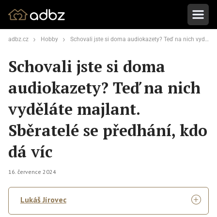
adbz.cz
Hobby
Schovali jste si doma audiokazety? Teď na nich vyděláte majlant. Sběratelé se předhání, kdo dá víc
Schovali jste si doma
audiokazety? Teď na nich
vyděláte majlant.
Sběratelé se předhání, kdo
dá víc
16. července 2024
Lukáš Jírovec