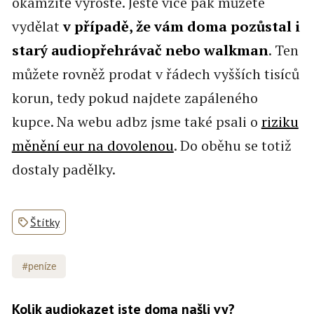
okamžitě vyroste. Ještě více pak můžete
vydělat
v případě, že vám doma pozůstal i
starý audiopřehrávač nebo walkman
. Ten
můžete rovněž prodat v řádech vyšších tisíců
korun, tedy pokud najdete zapáleného
kupce. Na webu adbz jsme také psali o
riziku
měnění eur na dovolenou
. Do oběhu se totiž
dostaly padělky.
Štítky
#peníze
Kolik audiokazet jste doma našli vy?