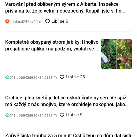
Varování před oblíbeným sýrem z Alberta. Inspekce
přišla na to, že je velmi nebezpečný. Koupili jste si ho
také?
udalosti247.cz
11 m
Kompletně obsypaný strom jablky: Hnojivo
pro jabloně aplikuji na podzim, vyplatí se s
ním nešetřit
chalupari-zahradkari.cz
11 m
Orchidej plná květů je lehce uskutečnitelný sen: Ve spíži
má každý z nás hnojivo, které orchideje nakopnou jako
nic předtím
chalupari-zahradkari.cz
11 m
Zářivě čistá trouba za 5 minut: Čistič typu co dům dal čistí