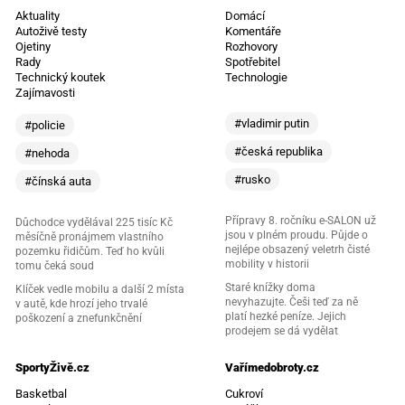
Aktuality
Domácí
Autoživě testy
Komentáře
Ojetiny
Rozhovory
Rady
Spotřebitel
Technický koutek
Technologie
Zajímavosti
#vladimir putin
#policie
#česká republika
#nehoda
#rusko
#čínská auta
Přípravy 8. ročníku e-SALON už
Důchodce vydělával 225 tisíc Kč
jsou v plném proudu. Půjde o
měsíčně pronájmem vlastního
nejlépe obsazený veletrh čisté
pozemku řidičům. Teď ho kvůli
mobility v historii
tomu čeká soud
Staré knížky doma
Klíček vedle mobilu a další 2 místa
nevyhazujte. Češi teď za ně
v autě, kde hrozí jeho trvalé
platí hezké peníze. Jejich
poškození a znefunkčnění
prodejem se dá vydělat
SportyŽivě.cz
Vařímedobroty.cz
Basketbal
Cukroví