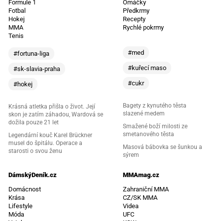
Formule 1
Omáčky
Fotbal
Předkrmy
Hokej
Recepty
MMA
Rychlé pokrmy
Tenis
#med
#fortuna-liga
#kuřecí maso
#sk-slavia-praha
#cukr
#hokej
Bagety z kynutého těsta
Krásná atletka přišla o život. Její
slazené medem
skon je zatím záhadou, Wardová se
dožila pouze 21 let
Smažené boží milosti ze
smetanového těsta
Legendární kouč Karel Brückner
musel do špitálu. Operace a
Masová bábovka se šunkou a
starosti o svou ženu
sýrem
DámskýDeník.cz
MMAmag.cz
Domácnost
Zahraniční MMA
Krása
CZ/SK MMA
Lifestyle
Videa
Móda
UFC