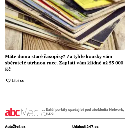
Máte doma staré časopisy? Za tyhle kousky vám
sběratelé utrhnou ruce. Zaplatí vám klidně až 55 000
Kč
Další portály spadající pod abcMedia Network,
s.r.o.
AutoŽivě.cz
Události247.cz