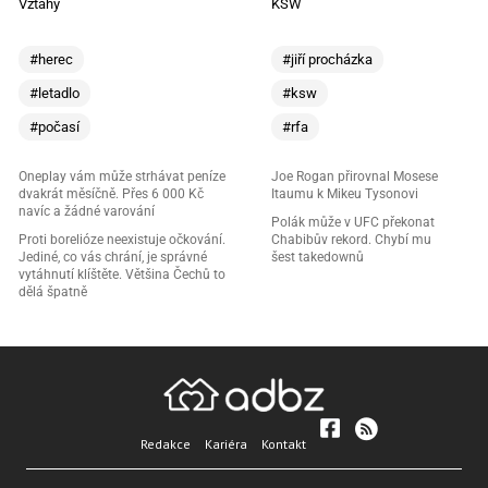
Vztahy
KSW
#herec
#jiří procházka
#letadlo
#ksw
#počasí
#rfa
Oneplay vám může strhávat peníze
Joe Rogan přirovnal Mosese
dvakrát měsíčně. Přes 6 000 Kč
Itaumu k Mikeu Tysonovi
navíc a žádné varování
Polák může v UFC překonat
Proti borelióze neexistuje očkování.
Chabibův rekord. Chybí mu
Jediné, co vás chrání, je správné
šest takedownů
vytáhnutí klíštěte. Většina Čechů to
dělá špatně
Redakce
Kariéra
Kontakt