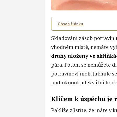
Obsah článku
Skladování zásob potravin n
vhodném místě, nemáte vy
druhy uloženy ve skříňk
pára. Potom se nemůžete di
potravinoví moli. Jakmile s
podniknout adekvátní krok
Klíčem k úspěchu je 
Pakliže zjistíte, že máte v