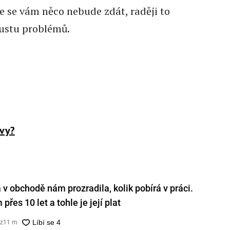
le se vám něco nebude zdát, raději to
oustu problémů.
 vy?
v obchodě nám prozradila, kolik pobírá v práci.
přes 10 let a tohle je její plat
cz
11 m