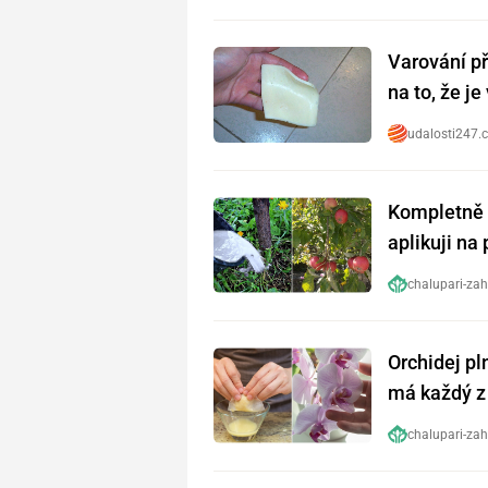
Varování př
na to, že j
udalosti247.
Kompletně 
aplikuji na
chalupari-zah
Orchidej pl
má každý z 
předtím
chalupari-zah