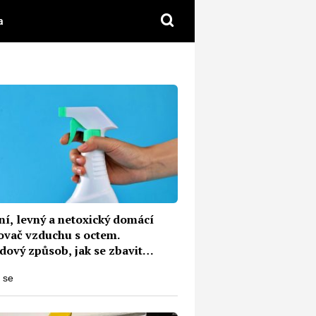
a
ní, levný a netoxický domácí
ovač vzduchu s octem.
dový způsob, jak se zbavit
ného zápachu