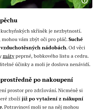
spěchu
 kuchyňských skříněk je nezbytností.
, mohou vám zbýt oči pro pláč.
Suché
e vzduchotěsných nádobách
. Od věci
ky
máty
peprné, bobkového listu a cedru.
itelné účinky a moli je doslova nenávidí.
zprostředně po nakoupení
ní prostor pro zdržování. Nicméně si
keré zboží
již po vytažení z nákupní
e
. Potravinoví moli se na něj mohou