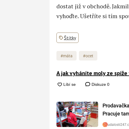
dostat již v obchodě. Jakmi
vyhoďte. Ušetříte si tím sp
Štítky
#máta
#ocet
A jak vyháníte moly ze spíže
Diskuze
0
Prodavačka 
Pracuje tam 
udalosti247.