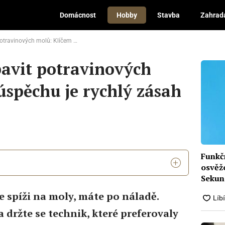
Domácnost
Hobby
Stavba
Zahrad
ů: Klíčem k úspěchu je rychlý zásah a prevence
bavit potravinových
úspěchu je rychlý zásah
Funkč
osvěž
Sekun
otrav
 spíži na moly, máte po náladě.
a držte se technik, které preferovaly