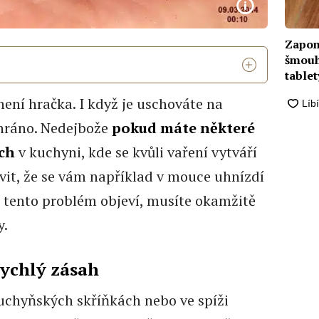
Zapom
šmouh.
table
ení hračka. I když je uschováte na
hráno. Nedejbože
pokud máte některé
ách
v kuchyni, kde se kvůli vaření vytváří
vit, že se vám například v mouce uhnízdí
e tento problém objeví, musíte okamžitě
y.
rychlý zásah
 kuchyňských skříňkách nebo ve spíži