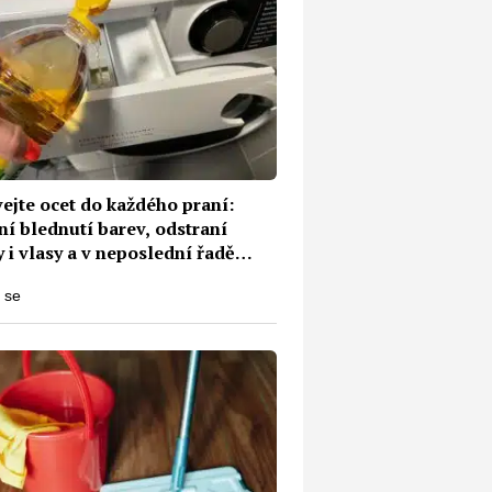
ejte ocet do každého praní:
ní blednutí barev, odstraní
 i vlasy a v neposlední řadě
ní pračku