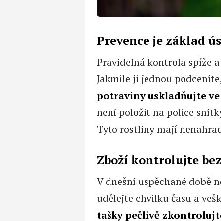
Prevence je základ ú
Pravidelná kontrola spíže a
Jakmile ji jednou podceníte
potraviny uskladňujte v
není položit na police snít
Tyto rostliny mají nenahrad
Zboží kontrolujte be
V dnešní uspěchané době ne
udělejte chvilku času a veš
tašky pečlivě zkontrolujt