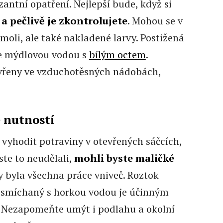
zantní opatření. Nejlepší bude, když si
 pečlivě je zkontrolujete
. Mohou se v
 moli, ale také nakladené larvy. Postižená
te mýdlovou vodou s
bílým octem
.
avřeny ve vzduchotěsných nádobách,
 nutností
 vyhodit potraviny v otevřených sáčcích,
ste to neudělali,
mohli byste maličké
by byla všechna práce vniveč. Roztok
 smíchaný s horkou vodou je účinným
 Nezapomeňte umýt i podlahu a okolní