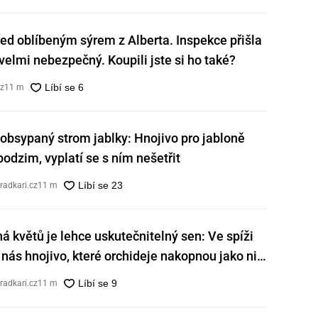
ed oblíbeným sýrem z Alberta. Inspekce přišla
e velmi nebezpečný. Koupili jste si ho také?
cz
11 m
obsypaný strom jablky: Hnojivo pro jabloně
 podzim, vyplatí se s ním nešetřit
radkari.cz
11 m
ná květů je lehce uskutečnitelný sen: Ve spíži
nás hnojivo, které orchideje nakopnou jako nic
radkari.cz
11 m