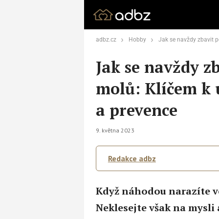
adbz.cz
Hobby
Jak se navždy zbavit potravinových mol
Jak se navždy z
molů: Klíčem k 
a prevence
9. května 2023
Redakce adbz
Když náhodou narazíte ve
Neklesejte však na mysli 