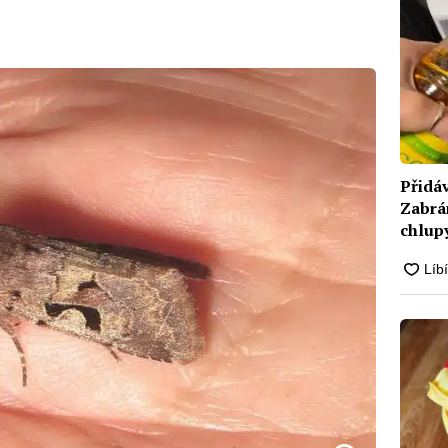
Přidáv
Zabrá
chlupy
ochrá