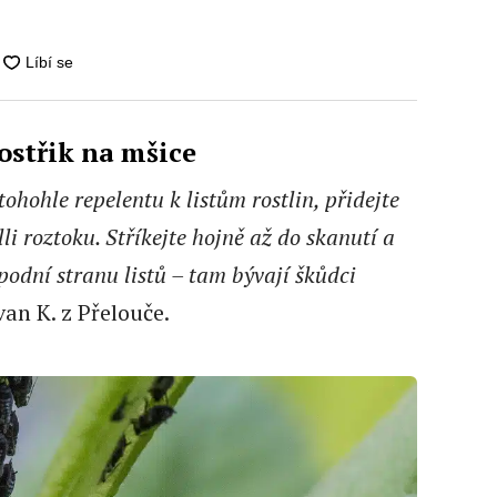
postřik na mšice
 tohohle repelentu k listům rostlin, přidejte
lli roztoku. Stříkejte hojně až do skanutí a
odní stranu listů – tam bývají škůdci
van K. z Přelouče.