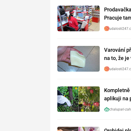
Prodavačka 
Pracuje tam 
udalosti247.
Varování př
na to, že j
udalosti247.
Kompletně 
aplikuji na
chalupari-zah
Orchidej pl