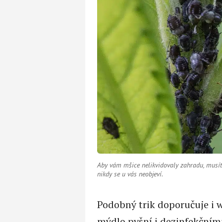
Aby vám mšice nelikvidovaly zahradu, musíte p
nikdy se u vás neobjeví.
Podobný trik doporučuje i
mýdlo pyšní i dezinfekčními