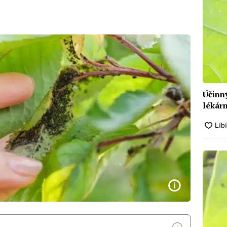
Účinný
lékárn