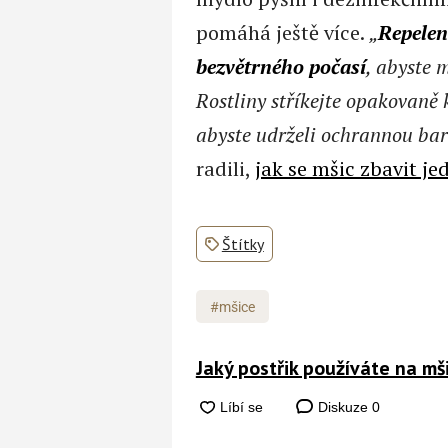
pomáhá ještě více.
„
Repelent
bezvětrného počasí
, abyste 
Rostliny stříkejte opakovaně
abyste udrželi ochrannou bar
radili,
jak se mšic zbavit 
Štítky
#mšice
Jaký postřik používáte na mš
Diskuze
0