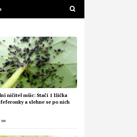
a
ní ničitel mšic: Stačí 1 lžička
feferonky a slehne se po nich