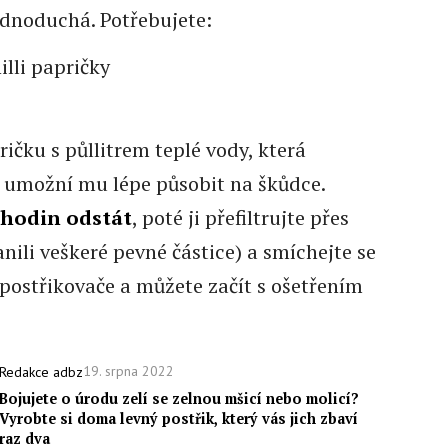
ednoduchá. Potřebujete:
illi papričky
ičku s půllitrem teplé vody, která
 umožní mu lépe působit na škůdce.
 hodin odstát
, poté ji přefiltrujte přes
nili veškeré pevné částice) a smíchejte se
o postřikovače a můžete začít s ošetřením
19. srpna 2022
Redakce adbz
Bojujete o úrodu zelí se zelnou mšicí nebo molicí?
Vyrobte si doma levný postřik, který vás jich zbaví
raz dva