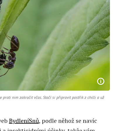
roti nim zakročit včas. Stačí si připravit postřik z chilli a už
 web
Bydl
eníSnů
, podle něhož se navíc
 a insekticidními účinky, takže vám