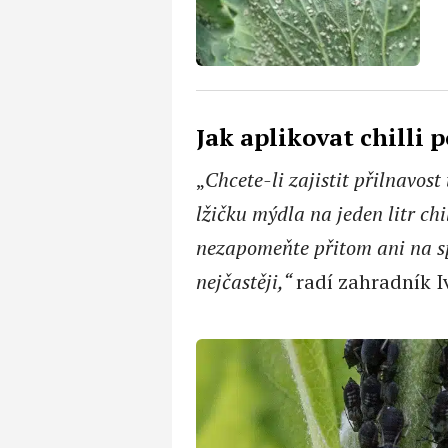
Jak aplikovat chilli 
„
Chcete-li zajistit přilnavost
lžičku mýdla na jeden litr chi
nezapomeňte přitom ani na sp
nejčastěji,“
radí zahradník I