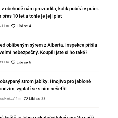
v obchodě nám prozradila, kolik pobírá v práci.
přes 10 let a tohle je její plat
cz
11 m
ed oblíbeným sýrem z Alberta. Inspekce přišla
e velmi nebezpečný. Koupili jste si ho také?
cz
11 m
obsypaný strom jablky: Hnojivo pro jabloně
 podzim, vyplatí se s ním nešetřit
radkari.cz
11 m
ná květů je lehce uskutečnitelný sen: Ve spíži