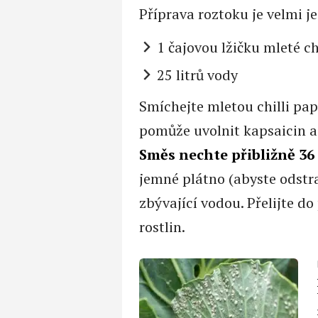
Příprava roztoku je velmi j
1 čajovou lžičku mleté ch
25 litrů vody
Smíchejte mletou chilli papr
pomůže uvolnit kapsaicin a
Směs nechte přibližně 36
jemné plátno (abyste odstra
zbývající vodou. Přelijte d
rostlin.