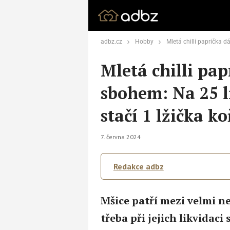
adbz.cz
Hobby
Mletá chilli paprička dá mšicím sbohem: Na
Mletá chilli pa
sbohem: Na 25 l
stačí 1 lžička ko
7. června 2024
Redakce adbz
Mšice patří mezi velmi ne
třeba při jejich likvidac