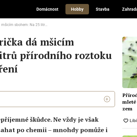
Domácnost
Hobby
Stavba
Zahrad
 25 litrů přírodního roztoku stačí 1 lžička koření
prička dá mšicím
itrů přírodního roztoku
ření
Přírod
mleté 
zem
příjemné škůdce. Ne vždy je však
i sahat po chemii – mnohdy pomůže i