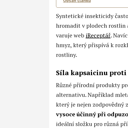
Obsah článku
Syntetické insekticidy čast
hromadit v plodech rostlin a
varuje web
iReceptář
. Naví
hmyz, který přispívá k rozk
rostliny.
Síla kapsaicinu prot
Různé přírodní produkty p
alternativu. Například mlet
který je nejen zodpovědný za
vysoce účinný při odpuz
ideální složku pro různá př