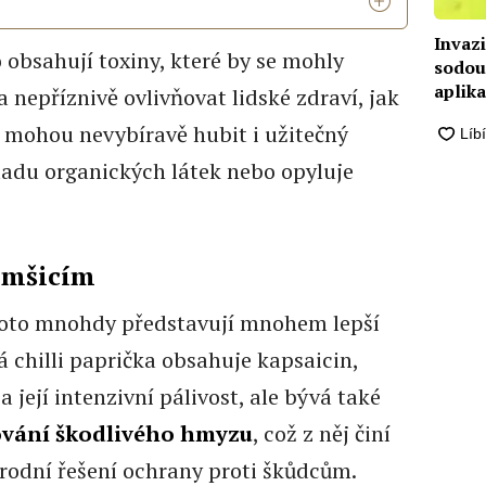
Invaz
o obsahují toxiny, které by se mohly
sodou
aplik
 nepříznivě ovlivňovat lidské zdraví, jak
c mohou nevybíravě hubit i užitečný
ladu organických látek nebo opyluje
i mšicím
roto mnohdy představují mnohem lepší
á chilli paprička obsahuje kapsaicin,
 její intenzivní pálivost, ale bývá také
ování škodlivého hmyzu
, což z něj činí
írodní řešení ochrany proti škůdcům.