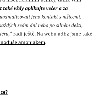
 také vždy aplikujte večer a za
maximalizovali jeho kontakt s mšicemi.
 každých sedm dní nebo po silném dešti,
iéru,“
radí ještě. Na webu adbz jsme také
jednoduše amoniakem
.
ice?