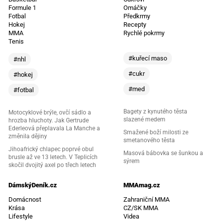
Formule 1
Omáčky
Fotbal
Předkrmy
Hokej
Recepty
MMA
Rychlé pokrmy
Tenis
#kuřecí maso
#nhl
#cukr
#hokej
#med
#fotbal
Bagety z kynutého těsta
Motocyklové brýle, ovčí sádlo a
slazené medem
hrozba hluchoty. Jak Gertrude
Ederleová přeplavala La Manche a
Smažené boží milosti ze
změnila dějiny
smetanového těsta
Jihoafrický chlapec poprvé obul
Masová bábovka se šunkou a
brusle až ve 13 letech. V Teplicích
sýrem
skočil dvojitý axel po třech letech
DámskýDeník.cz
MMAmag.cz
Domácnost
Zahraniční MMA
Krása
CZ/SK MMA
Lifestyle
Videa