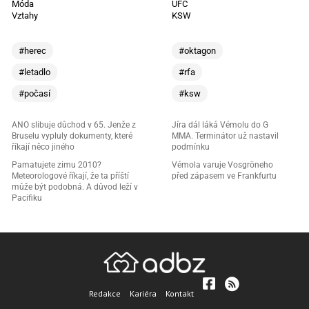
Móda
UFC
Vztahy
KSW
#herec
#oktagon
#letadlo
#rfa
#počasí
#ksw
ANO slibuje důchod v 65. Jenže z
Jíra dál láká Vémolu do G
Bruselu vypluly dokumenty, které
MMA. Terminátor už nastavil
říkají něco jiného
podmínku
Pamatujete zimu 2010?
Vémola varuje Vosgröneho
Meteorologové říkají, že ta příští
před zápasem ve Frankfurtu
může být podobná. A důvod leží v
Pacifiku
Redakce
Kariéra
Kontakt