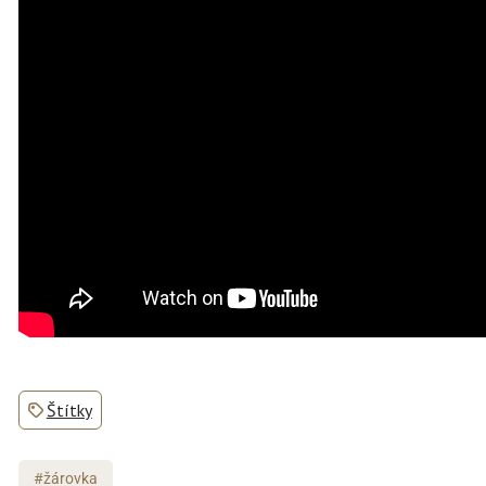
Štítky
#žárovka