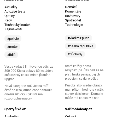
Aktuality
Domácí
Autoživě testy
Komentáře
Ojetiny
Rozhovory
Rady
Spotřebitel
Technický koutek
Technologie
Zajímavosti
#vladimir putin
#policie
#česká republika
#motor
#důchody
#řidič
Staré knížky doma
Vespa vydává limitovanou edici za
nevyhazujte. Češi teď za ně
300 000 Kč na oslavu 80 let. Jde o
platí hezké peníze. Jejich
sběratelský kalkul místo jízdního
prodejem se dá vydělat
upgradu
Působí jako všední obrazy,
Nová kategorie kol? Jedna míří
mají přitom hodnotu vyšších
čistě do lesa, druhá chce nahradit
stovek tisíc korun. Doma je
dnešní silničky. Cyklisté mají
může mít kdokoliv z nás
rozporuplné názory
SportyŽivě.cz
Vařímedobroty.cz
Basketbal
Cukroví