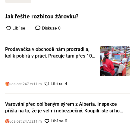
Jak řešíte rozbitou žárovku?
Diskuze
0
Prodavačka v obchodě nám prozradila,
kolik pobírá v práci. Pracuje tam přes 10
let a tohle je její plat
udalosti247.cz
11 m
Varování před oblíbeným sýrem z Alberta. Inspekce
přišla na to, že je velmi nebezpečný. Koupili jste si ho
také?
udalosti247.cz
11 m