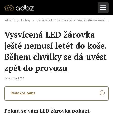
adbz.cz
Hobby
Vysvícená LED žárovka ještě nemusí letět do koše. Během chvilky se dá uvést zpět do provozu
Vysvícená LED žárovka
ještě nemusí letět do koše.
Během chvilky se dá uvést
zpět do provozu
14. srpna 2025
Redakce adbz
Pokud se vám LED žárovka pokazí,