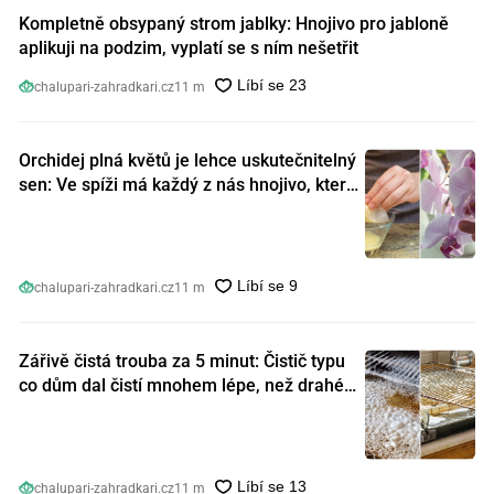
Kompletně obsypaný strom jablky: Hnojivo pro jabloně
aplikuji na podzim, vyplatí se s ním nešetřit
chalupari-zahradkari.cz
11 m
Orchidej plná květů je lehce uskutečnitelný
sen: Ve spíži má každý z nás hnojivo, které
orchideje nakopnou jako nic předtím
chalupari-zahradkari.cz
11 m
Zářivě čistá trouba za 5 minut: Čistič typu
co dům dal čistí mnohem lépe, než drahé
speciální prostředky
chalupari-zahradkari.cz
11 m