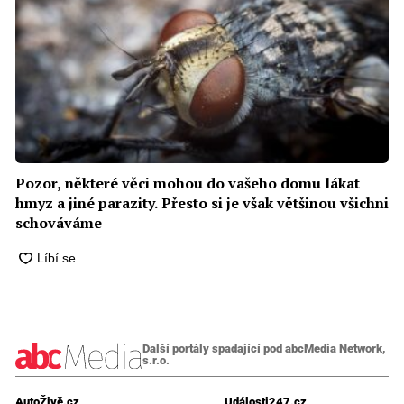
Pozor, některé věci mohou do vašeho domu lákat
hmyz a jiné parazity. Přesto si je však většinou všichni
schováváme
Další portály spadající pod abcMedia Network,
s.r.o.
AutoŽivě.cz
Události247.cz