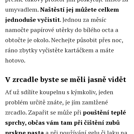
umyvadlem.
Naštěstí jej můžete celkem
jednoduše vyčistit
. Jednou za měsíc
namočte papírové utěrky do bílého octa a
obtočte je okolo. Nechejte působit přes noc,
ráno zbytky vyčistěte kartáčkem a máte
hotovo.
V zrcadle byste se měli jasně vidět
Ať už sdílíte koupelnu s kýmkoliv, jeden
problém určitě znáte, je jím zamlžené
zrcadlo. Zapařit se může při
pouštění teplé
sprchy, občas vám tam při čištění zubů
prskne pasta
a při používání gelu či laku na