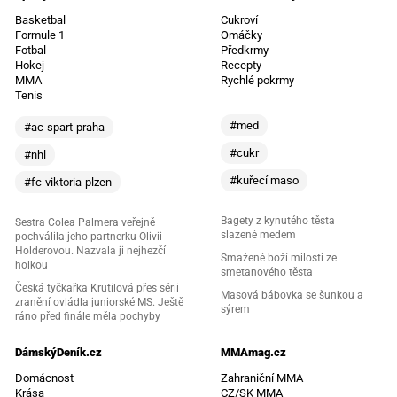
Basketbal
Cukroví
Formule 1
Omáčky
Fotbal
Předkrmy
Hokej
Recepty
MMA
Rychlé pokrmy
Tenis
#med
#ac-spart-praha
#cukr
#nhl
#kuřecí maso
#fc-viktoria-plzen
Bagety z kynutého těsta
Sestra Colea Palmera veřejně
slazené medem
pochválila jeho partnerku Olivii
Holderovou. Nazvala ji nejhezčí
Smažené boží milosti ze
holkou
smetanového těsta
Česká tyčkařka Krutilová přes sérii
Masová bábovka se šunkou a
zranění ovládla juniorské MS. Ještě
sýrem
ráno před finále měla pochyby
DámskýDeník.cz
MMAmag.cz
Domácnost
Zahraniční MMA
Krása
CZ/SK MMA