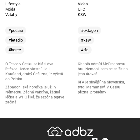
Lifestyle
Videa
Móda
UFC
Vztahy
KSW
#počasí
#oktagon
#letadlo
#ksw
#herec
#rfa
O Tesco v Česku se hlásí dva
Khabib odmítl McGregorovu
řetězce. Jeden vlastní Lidl i
hru: Nemohl jsem se snížit na
Kaufland, druhý Češi znají z výletů
jeho úroveň
do Polska
RFA je silnější na Slovensku,
Západonilská horečka je už i v
tvrdí Marhanský. V Česku
Německu. Žádná vakcína, žádná
přiznal problémy
léčba a WHO říká, že sezóna teprve
začíná