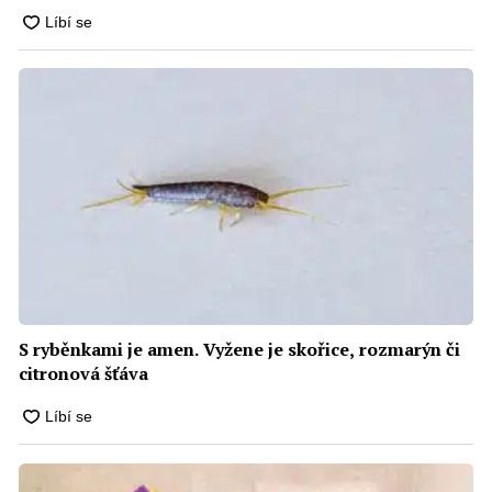
S ryběnkami je amen. Vyžene je skořice, rozmarýn či
citronová šťáva