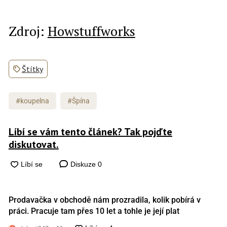
Zdroj:
Howstuffworks
Štítky
#koupelna
#Špína
Líbí se vám tento článek? Tak pojďte
diskutovat.
Diskuze
0
Prodavačka v obchodě nám prozradila, kolik pobírá v
práci. Pracuje tam přes 10 let a tohle je její plat