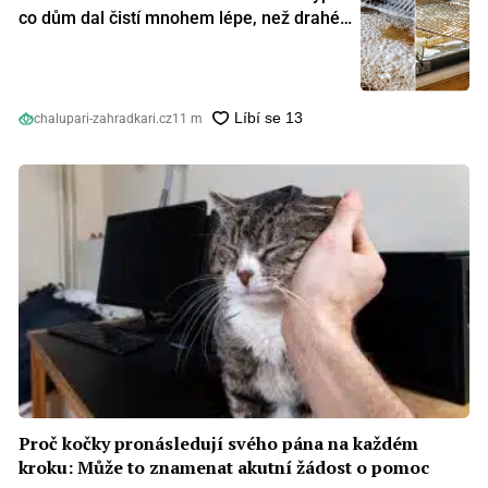
co dům dal čistí mnohem lépe, než drahé
speciální prostředky
chalupari-zahradkari.cz
11 m
Proč kočky pronásledují svého pána na každém
kroku: Může to znamenat akutní žádost o pomoc