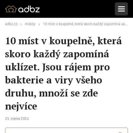
adbz.cz
Hobby
10 míst v koupelně, která skoro každý zapomíná uklízet. Jsou rájem pro bakterie a viry všeho druhu, množí se zde nejvíce
10 míst v koupelně, která
skoro každý zapomíná
uklízet. Jsou rájem pro
bakterie a viry všeho
druhu, množí se zde
nejvíce
21. srpna 2021