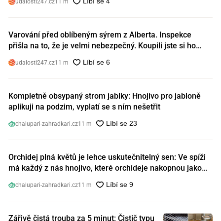
udalosti247.cz
11 m
Varování před oblíbeným sýrem z Alberta. Inspekce
přišla na to, že je velmi nebezpečný. Koupili jste si ho
také?
udalosti247.cz
11 m
Kompletně obsypaný strom jablky: Hnojivo pro jabloně
aplikuji na podzim, vyplatí se s ním nešetřit
chalupari-zahradkari.cz
11 m
Orchidej plná květů je lehce uskutečnitelný sen: Ve spíži
má každý z nás hnojivo, které orchideje nakopnou jako
nic předtím
chalupari-zahradkari.cz
11 m
Zářivě čistá trouba za 5 minut: Čistič typu