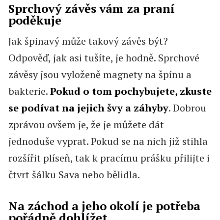
Sprchový závěs vám za praní
poděkuje
Jak špinavý může takový závěs být?
Odpověď, jak asi tušíte, je hodně. Sprchové
závěsy jsou vyloženě magnety na špínu a
bakterie.
Pokud o tom pochybujete, zkuste
se podívat na jejich švy a záhyby
. Dobrou
zprávou ovšem je, že je můžete dát
jednoduše vyprat. Pokud se na nich již stihla
rozšířit plíseň, tak k pracímu prášku přilijte i
čtvrt šálku Sava nebo bělidla.
Na záchod a jeho okolí je potřeba
pořádně dohlížet