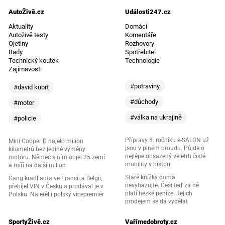
AutoŽivě.cz
Události247.cz
Aktuality
Domácí
Autoživě testy
Komentáře
Ojetiny
Rozhovory
Rady
Spotřebitel
Technický koutek
Technologie
Zajímavosti
#potraviny
#david kubrt
#důchody
#motor
#válka na ukrajině
#policie
Přípravy 8. ročníku e-SALON už
Mini Cooper D najelo milion
jsou v plném proudu. Půjde o
kilometrů bez jediné výměny
nejlépe obsazený veletrh čisté
motoru. Němec s ním objel 25 zemí
mobility v historii
a míří na další milion
Staré knížky doma
Gang kradl auta ve Francii a Belgii,
nevyhazujte. Češi teď za ně
přebíjel VIN v Česku a prodával je v
platí hezké peníze. Jejich
Polsku. Naletěl i polský vicepremiér
prodejem se dá vydělat
SportyŽivě.cz
Vařímedobroty.cz