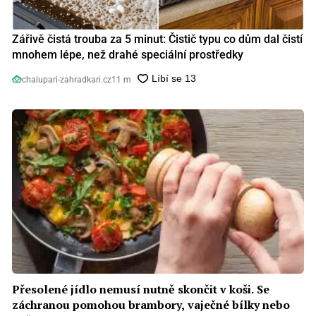
Zářivě čistá trouba za 5 minut: Čistič typu co dům dal čistí
mnohem lépe, než drahé speciální prostředky
chalupari-zahradkari.cz
11 m
Přesolené jídlo nemusí nutně skončit v koši. Se
záchranou pomohou brambory, vaječné bílky nebo