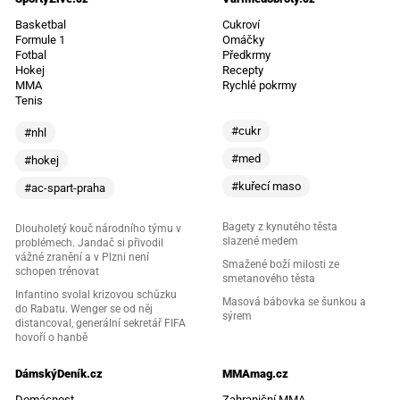
Basketbal
Cukroví
Formule 1
Omáčky
Fotbal
Předkrmy
Hokej
Recepty
MMA
Rychlé pokrmy
Tenis
#cukr
#nhl
#med
#hokej
#kuřecí maso
#ac-spart-praha
Bagety z kynutého těsta
Dlouholetý kouč národního týmu v
slazené medem
problémech. Jandač si přivodil
vážné zranění a v Plzni není
Smažené boží milosti ze
schopen trénovat
smetanového těsta
Infantino svolal krizovou schůzku
Masová bábovka se šunkou a
do Rabatu. Wenger se od něj
sýrem
distancoval, generální sekretář FIFA
hovoří o hanbě
DámskýDeník.cz
MMAmag.cz
Domácnost
Zahraniční MMA