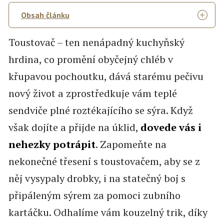
Obsah článku
Toustovač – ten nenápadný kuchyňský
hrdina, co promění obyčejný chléb v
křupavou pochoutku, dává starému pečivu
nový život a zprostředkuje vám teplé
sendviče plné roztékajícího se sýra. Když
však dojíte a přijde na úklid,
dovede vás i
nehezky potrápit
. Zapomeňte na
nekonečné třesení s toustovačem, aby se z
něj vysypaly drobky, i na statečný boj s
připáleným sýrem za pomoci zubního
kartáčku. Odhalíme vám kouzelný trik, díky