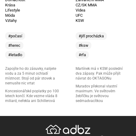
Krása
CZ/SK MMA
Lifestyle
Videa
Móda
UFC
Vztahy
KSW
#počasí
#jiří procházka
#herec
#ksw
#letadlo
#rfa
Zapojíte ho do zásuvky, nalijete
Martínek má v KSW poslední
vodu a za 5 minut ochladí
dva zápasy. Pak může přijít
místnost. Stojí od pár stovek a
návrat do OKTAGONu
nemusíte nic vrtat
Muradov překonal vlastní
Koncesionářské poplatky po 100
maximum. Ve světovém
letech končí. Kde vezme vláda 8
žebříčku je světovou
miliard, neřekla ani Schillerová
sedmadvacítkou