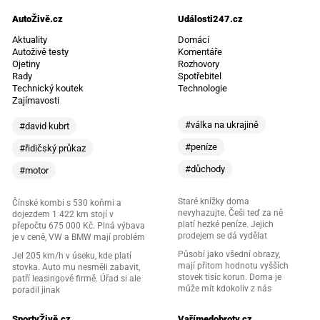
AutoŽivě.cz
Události247.cz
Aktuality
Domácí
Autoživě testy
Komentáře
Ojetiny
Rozhovory
Rady
Spotřebitel
Technický koutek
Technologie
Zajímavosti
#válka na ukrajině
#david kubrt
#peníze
#řidičský průkaz
#důchody
#motor
Staré knížky doma
Čínské kombi s 530 koňmi a
nevyhazujte. Češi teď za ně
dojezdem 1 422 km stojí v
platí hezké peníze. Jejich
přepočtu 675 000 Kč. Plná výbava
prodejem se dá vydělat
je v ceně, VW a BMW mají problém
Působí jako všední obrazy,
Jel 205 km/h v úseku, kde platí
mají přitom hodnotu vyšších
stovka. Auto mu nesměli zabavit,
stovek tisíc korun. Doma je
patří leasingové firmě. Úřad si ale
může mít kdokoliv z nás
poradil jinak
SportyŽivě.cz
Vařímedobroty.cz