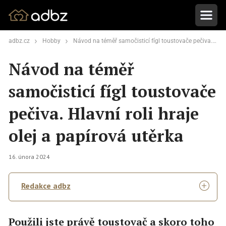
adbz.cz
Hobby
Návod na téměř samočisticí fígl toustovače pečiva. Hlavní roli hraje olej a papírová utěrka
Návod na téměř
samočisticí fígl toustovače
pečiva. Hlavní roli hraje
olej a papírová utěrka
16. února 2024
Redakce adbz
Použili jste právě toustovač a skoro toho