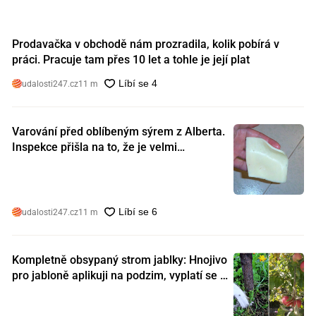
Prodavačka v obchodě nám prozradila, kolik pobírá v
práci. Pracuje tam přes 10 let a tohle je její plat
udalosti247.cz
11 m
Varování před oblíbeným sýrem z Alberta.
Inspekce přišla na to, že je velmi
nebezpečný. Koupili jste si ho také?
udalosti247.cz
11 m
Kompletně obsypaný strom jablky: Hnojivo
pro jabloně aplikuji na podzim, vyplatí se s
ním nešetřit