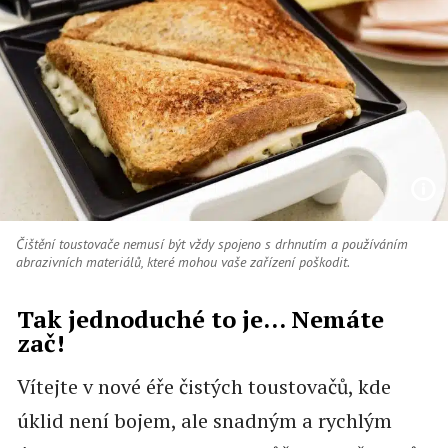
Čištění toustovače nemusí být vždy spojeno s drhnutím a používáním
abrazivních materiálů, které mohou vaše zařízení poškodit.
Tak jednoduché to je… Nemáte
zač!
Vítejte v nové éře čistých toustovačů, kde
úklid není bojem, ale snadným a rychlým