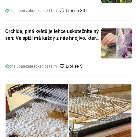
chalupari-zahradkari.cz
11 m
Orchidej plná květů je lehce uskutečnitelný
sen: Ve spíži má každý z nás hnojivo, které
orchideje nakopnou jako nic předtím
chalupari-zahradkari.cz
11 m