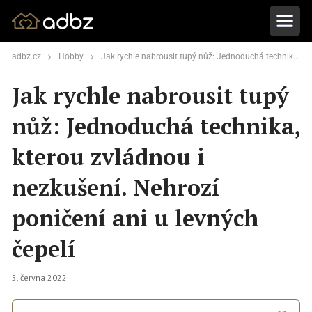
adbz.cz
Hobby
Jak rychle nabrousit tupý nůž: Jednoduchá technika, kterou zvládnou i nezkušení. Nehrozí poničení ani u levných čepelí
Jak rychle nabrousit tupý
nůž: Jednoduchá technika,
kterou zvládnou i
nezkušení. Nehrozí
poničení ani u levných
čepelí
5. června 2022