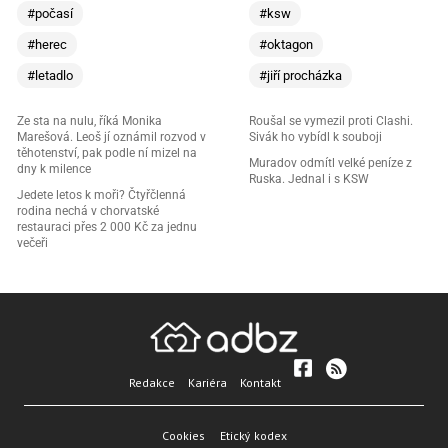
#počasí
#ksw
#herec
#oktagon
#letadlo
#jiří procházka
Ze sta na nulu, říká Monika
Roušal se vymezil proti Clashi.
Marešová. Leoš jí oznámil rozvod v
Sivák ho vybídl k souboji
těhotenství, pak podle ní mizel na
Muradov odmítl velké peníze z
dny k milence
Ruska. Jednal i s KSW
Jedete letos k moři? Čtyřčlenná
rodina nechá v chorvatské
restauraci přes 2 000 Kč za jednu
večeři
Redakce
Kariéra
Kontakt
Cookies
Etický kodex