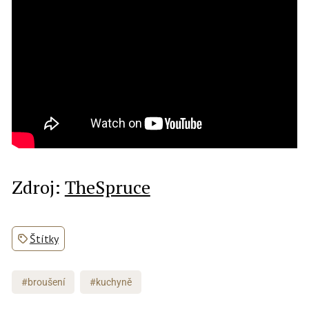
Zdroj:
TheSpruce
Štítky
#broušení
#kuchyně