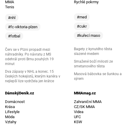
MMA
Rychlé pokrmy
Tenis
#med
#nhl
#cukr
#fc-viktoria-plzen
#kuřecí maso
#fotbal
Bagety z kynutého těsta
Červ se v Plzni propadl mezi
slazené medem
náhradníky. Po návratu z MS
odehrál proti Brnu pouhých 19
Smažené boží milosti ze
minut
smetanového těsta
Dva zápasy v NHL a konec. 15
Masová bábovka se šunkou a
českých hokejistů, kterým kariéra v
sýrem
nejlepší lize vydržela jen krátce
DámskýDeník.cz
MMAmag.cz
Domácnost
Zahraniční MMA
Krása
CZ/SK MMA
Lifestyle
Videa
Móda
UFC
Vztahy
KSW