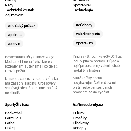
Ojetiny
Rozhovory
Rady
Spotřebitel
Technický koutek
Technologie
Zajímavosti
#důchody
#řidičský průkaz
#vladimir putin
#pokuta
#potraviny
#servis
Přípravy 8. ročníku e-SALON už
Powerbanka, léky a lahev vody:
jsou v plném proudu. Půjde o
Mechanici jmenují věci, které v
nejlépe obsazený veletrh čisté
rozpáleném autě nemají co dělat.
mobility v historii
Hrozí i požár
Staré knížky doma
Nejprodávanější typ auta v Česku
nevyhazujte. Češi teď za ně
má zásadní slabinu. Crossovery
platí hezké peníze. Jejich
selhávají přesně tam, kde mají být
prodejem se dá vydělat
nejsilnější
SportyŽivě.cz
Vařímedobroty.cz
Basketbal
Cukroví
Formule 1
Omáčky
Fotbal
Předkrmy
Hokej
Recepty