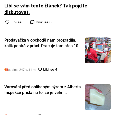
Líbí se vám tento článek? Tak pojďte
diskutovat.
Diskuze
0
Prodavačka v obchodě nám prozradila,
kolik pobírá v práci. Pracuje tam přes 10
let a tohle je její plat
udalosti247.cz
11 m
Varování před oblíbeným sýrem z Alberta.
Inspekce přišla na to, že je velmi
nebezpečný. Koupili jste si ho také?