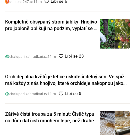
udalosti247.cz
11 m
Kompletně obsypaný strom jablky: Hnojivo
pro jabloně aplikuji na podzim, vyplatí se s
ním nešetřit
chalupari-zahradkari.cz
11 m
Orchidej plná květů je lehce uskutečnitelný sen: Ve spíži
má každý z nás hnojivo, které orchideje nakopnou jako
nic předtím
chalupari-zahradkari.cz
11 m
Zářivě čistá trouba za 5 minut: Čistič typu
co dům dal čistí mnohem lépe, než drahé
speciální prostředky