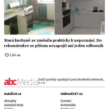
Stará kuchyně se změnila prakticky k nepoznání. Do
rekonstrukce se přitom nezapojil ani jeden odborník
Další portály spadající pod abcMedia Network,
s.r.o.
AutoŽivě.cz
Události247.cz
Aktuality
Domácí
Autoživě testy
Komentáře