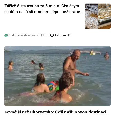
Zářivě čistá trouba za 5 minut: Čistič typu
co dům dal čistí mnohem lépe, než drahé
speciální prostředky
chalupari-zahradkari.cz
11 m
Levnější než Chorvatsko: Češi našli novou destinaci.