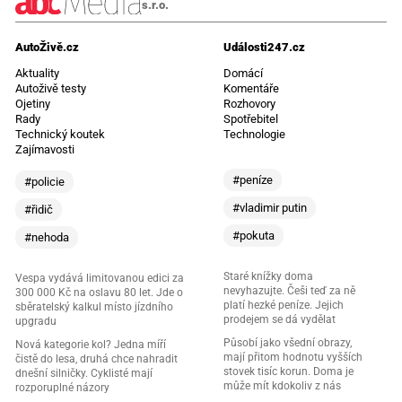
s.r.o.
AutoŽivě.cz
Události247.cz
Aktuality
Domácí
Autoživě testy
Komentáře
Ojetiny
Rozhovory
Rady
Spotřebitel
Technický koutek
Technologie
Zajímavosti
#peníze
#policie
#vladimir putin
#řidič
#pokuta
#nehoda
Staré knížky doma
Vespa vydává limitovanou edici za
nevyhazujte. Češi teď za ně
300 000 Kč na oslavu 80 let. Jde o
platí hezké peníze. Jejich
sběratelský kalkul místo jízdního
prodejem se dá vydělat
upgradu
Působí jako všední obrazy,
Nová kategorie kol? Jedna míří
mají přitom hodnotu vyšších
čistě do lesa, druhá chce nahradit
stovek tisíc korun. Doma je
dnešní silničky. Cyklisté mají
může mít kdokoliv z nás
rozporuplné názory