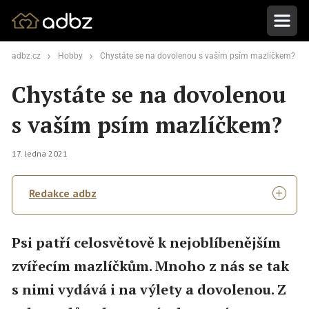
adbz.cz
Hobby
Chystáte se na dovolenou s vaším psím mazlíčkem?
Chystáte se na dovolenou
s vaším psím mazlíčkem?
17. ledna 2021
Redakce adbz
Psi patří celosvětově k nejoblíbenějším
zvířecím mazlíčkům. Mnoho z nás se tak
s nimi vydává i na výlety a dovolenou. Z