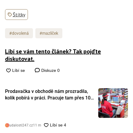
Štítky
#dovolená
#mazlíček
Líbí se vám tento článek? Tak pojďte
diskutovat.
Diskuze
0
Prodavačka v obchodě nám prozradila,
kolik pobírá v práci. Pracuje tam přes 10
let a tohle je její plat
udalosti247.cz
11 m