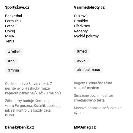
SportyŽivě.cz
Vařímedobroty.cz
Basketbal
Cukroví
Formule 1
Omáčky
Fotbal
Předkrmy
Hokej
Recepty
MMA
Rychlé pokrmy
Tenis
#med
#fotbal
#cukr
#nhl
#kuřecí maso
#mma
Bagety z kynutého těsta
Obchodníci ze Slavie v akci. Z
slazené medem
nechtěného Hashioky může
kápnout pěkný balík, až 70 milionů
Smažené boží milosti ze
smetanového těsta
Zábranský buduje Kometu po
vzoru Fergusona. Kučeřík popisuje,
Masová bábovka se šunkou a
jak šéf kontroluje každý detail
sýrem
klubu
DámskýDeník.cz
MMAmag.cz