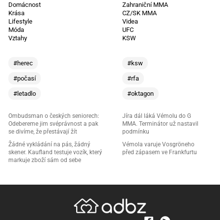
Domácnost
Zahraniční MMA
Krása
CZ/SK MMA
Lifestyle
Videa
Móda
UFC
Vztahy
KSW
#herec
#ksw
#počasí
#rfa
#letadlo
#oktagon
Ombudsman o českých seniorech:
Jíra dál láká Vémolu do G
Odebereme jim svéprávnost a pak
MMA. Terminátor už nastavil
se divíme, že přestávají žít
podmínku
Žádné vykládání na pás, žádný
Vémola varuje Vosgröneho
skener. Kaufland testuje vozík, který
před zápasem ve Frankfurtu
markuje zboží sám od sebe