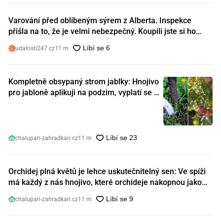
Varování před oblíbeným sýrem z Alberta. Inspekce
přišla na to, že je velmi nebezpečný. Koupili jste si ho
také?
udalosti247.cz
11 m
Kompletně obsypaný strom jablky: Hnojivo
pro jabloně aplikuji na podzim, vyplatí se s
ním nešetřit
chalupari-zahradkari.cz
11 m
Orchidej plná květů je lehce uskutečnitelný sen: Ve spíži
má každý z nás hnojivo, které orchideje nakopnou jako
nic předtím
chalupari-zahradkari.cz
11 m