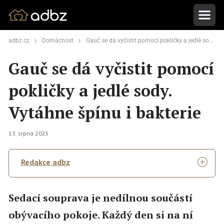
adbz.cz
Domácnost
Gauč se dá vyčistit pomocí pokličky a jedlé sody. Vytáhne špínu i bakterie
Gauč se dá vyčistit pomocí
pokličky a jedlé sody.
Vytáhne špínu i bakterie
13. srpna 2025
Redakce adbz
Sedací souprava je nedílnou součástí
obývacího pokoje. Každý den si na ní