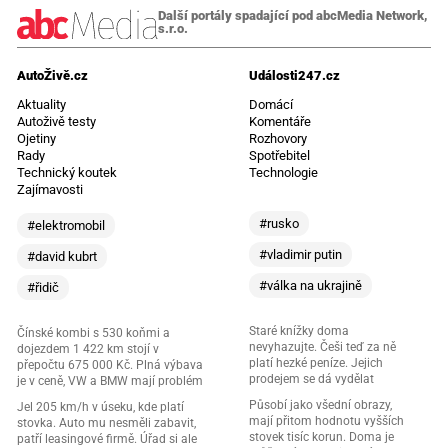
Další portály spadající pod abcMedia Network,
s.r.o.
AutoŽivě.cz
Události247.cz
Aktuality
Domácí
Autoživě testy
Komentáře
Ojetiny
Rozhovory
Rady
Spotřebitel
Technický koutek
Technologie
Zajímavosti
#rusko
#elektromobil
#vladimir putin
#david kubrt
#válka na ukrajině
#řidič
Staré knížky doma
Čínské kombi s 530 koňmi a
nevyhazujte. Češi teď za ně
dojezdem 1 422 km stojí v
platí hezké peníze. Jejich
přepočtu 675 000 Kč. Plná výbava
prodejem se dá vydělat
je v ceně, VW a BMW mají problém
Působí jako všední obrazy,
Jel 205 km/h v úseku, kde platí
mají přitom hodnotu vyšších
stovka. Auto mu nesměli zabavit,
stovek tisíc korun. Doma je
patří leasingové firmě. Úřad si ale