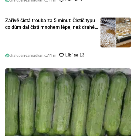
chalupari-zahradkari.cz
11 m
Zářivě čistá trouba za 5 minut: Čistič typu
co dům dal čistí mnohem lépe, než drahé
speciální prostředky
chalupari-zahradkari.cz
11 m