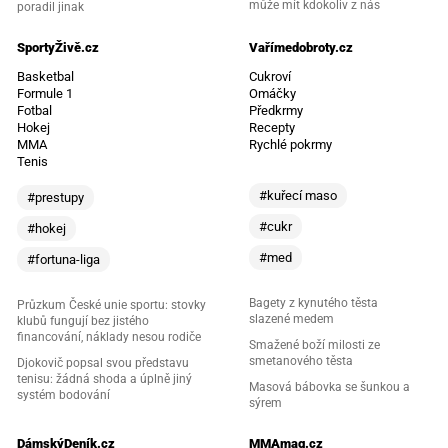
může mít kdokoliv z nás
poradil jinak
SportyŽivě.cz
Vařímedobroty.cz
Basketbal
Cukroví
Formule 1
Omáčky
Fotbal
Předkrmy
Hokej
Recepty
MMA
Rychlé pokrmy
Tenis
#kuřecí maso
#prestupy
#cukr
#hokej
#med
#fortuna-liga
Bagety z kynutého těsta
Průzkum České unie sportu: stovky
slazené medem
klubů fungují bez jistého
financování, náklady nesou rodiče
Smažené boží milosti ze
smetanového těsta
Djokovič popsal svou představu
tenisu: žádná shoda a úplně jiný
Masová bábovka se šunkou a
systém bodování
sýrem
DámskýDeník.cz
MMAmag.cz