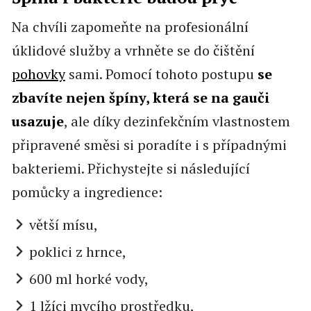
Na chvíli zapomeňte na profesionální
úklidové služby a
vrhněte se do čištění
pohovky
sami. Pomocí tohoto postupu
se
zbavíte nejen špíny, která se na gauči
usazuje
, ale díky dezinfekčním vlastnostem
připravené směsi si poradíte i s případnými
bakteriemi. Přichystejte si následující
pomůcky a ingredience:
větší mísu,
poklici z hrnce,
600 ml horké vody,
1 lžíci mycího prostředku,