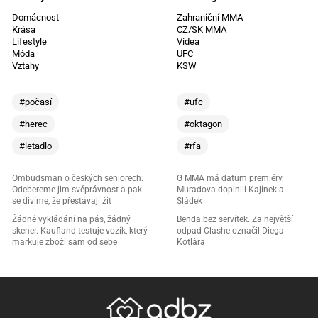
Domácnost
Zahraniční MMA
Krása
CZ/SK MMA
Lifestyle
Videa
Móda
UFC
Vztahy
KSW
#počasí
#ufc
#herec
#oktagon
#letadlo
#rfa
Ombudsman o českých seniorech:
G MMA má datum premiéry.
Odebereme jim svéprávnost a pak
Muradova doplnili Kajínek a
se divíme, že přestávají žít
Sládek
Žádné vykládání na pás, žádný
Benda bez servítek. Za největší
skener. Kaufland testuje vozík, který
odpad Clashe označil Diega
markuje zboží sám od sebe
Kotlára