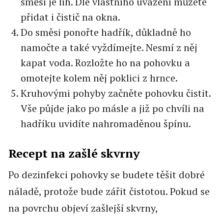
směsi je líh. Dle vlastního uvážení můžete
přidat i čistič na okna.
Do směsi ponořte hadřík, důkladně ho
namočte a také vyždímejte. Nesmí z něj
kapat voda. Rozložte ho na pohovku a
omotejte kolem něj poklici z hrnce.
Kruhovými pohyby začněte pohovku čistit.
Vše půjde jako po másle a již po chvíli na
hadříku uvidíte nahromaděnou špínu.
Recept na zašlé skvrny
Po dezinfekci pohovky se budete těšit dobré
náladě, protože bude zářit čistotou. Pokud se
na povrchu objeví zašlejší skvrny,