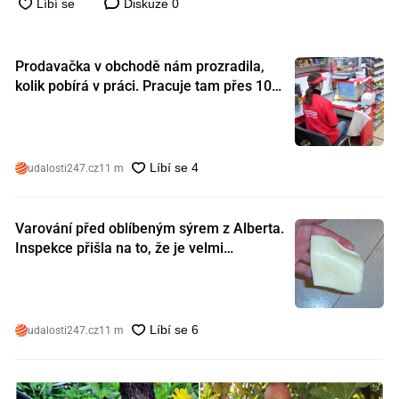
Diskuze
0
Prodavačka v obchodě nám prozradila,
kolik pobírá v práci. Pracuje tam přes 10
let a tohle je její plat
udalosti247.cz
11 m
Varování před oblíbeným sýrem z Alberta.
Inspekce přišla na to, že je velmi
nebezpečný. Koupili jste si ho také?
udalosti247.cz
11 m