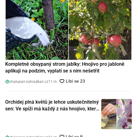
Kompletně obsypaný strom jablky: Hnojivo pro jabloně
aplikuji na podzim, vyplatí se s ním nešetřit
chalupari-zahradkari.cz
11 m
Orchidej plná květů je lehce uskutečnitelný
sen: Ve spíži má každý z nás hnojivo, které
orchideje nakopnou jako nic předtím