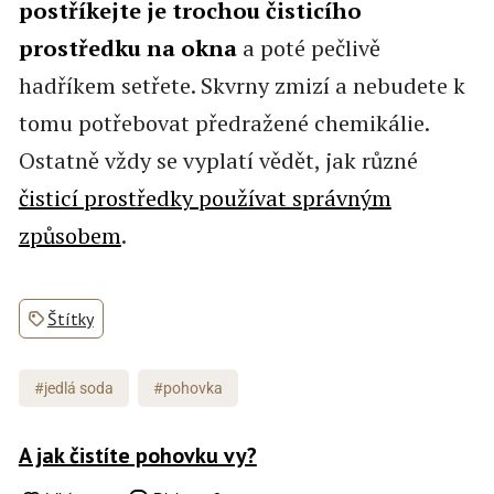
postříkejte je trochou čisticího
prostředku na okna
a poté pečlivě
hadříkem setřete. Skvrny zmizí a nebudete k
tomu potřebovat předražené chemikálie.
Ostatně vždy se vyplatí vědět, jak různé
čisticí prostředky používat správným
způsobem
.
Štítky
#jedlá soda
#pohovka
A jak čistíte pohovku vy?