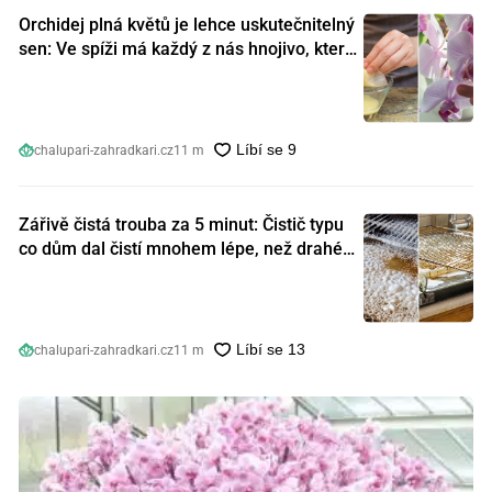
Orchidej plná květů je lehce uskutečnitelný
sen: Ve spíži má každý z nás hnojivo, které
orchideje nakopnou jako nic předtím
chalupari-zahradkari.cz
11 m
Zářivě čistá trouba za 5 minut: Čistič typu
co dům dal čistí mnohem lépe, než drahé
speciální prostředky
chalupari-zahradkari.cz
11 m