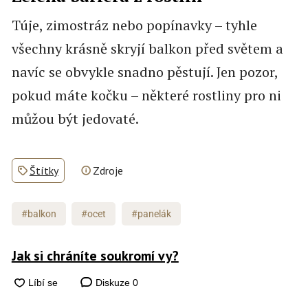
Túje, zimostráz nebo popínavky – tyhle
všechny krásně skryjí balkon před světem a
navíc se obvykle snadno pěstují. Jen pozor,
pokud máte kočku – některé rostliny pro ni
můžou být jedovaté.
Štítky
Zdroje
#balkon
#ocet
#panelák
Jak si chráníte soukromí vy?
Diskuze
0