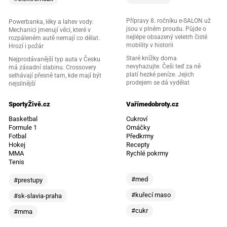
Přípravy 8. ročníku e-SALON už
Powerbanka, léky a lahev vody:
jsou v plném proudu. Půjde o
Mechanici jmenují věci, které v
nejlépe obsazený veletrh čisté
rozpáleném autě nemají co dělat.
mobility v historii
Hrozí i požár
Staré knížky doma
Nejprodávanější typ auta v Česku
nevyhazujte. Češi teď za ně
má zásadní slabinu. Crossovery
platí hezké peníze. Jejich
selhávají přesně tam, kde mají být
prodejem se dá vydělat
nejsilnější
SportyŽivě.cz
Vařímedobroty.cz
Basketbal
Cukroví
Formule 1
Omáčky
Fotbal
Předkrmy
Hokej
Recepty
MMA
Rychlé pokrmy
Tenis
#med
#prestupy
#kuřecí maso
#sk-slavia-praha
#cukr
#mma