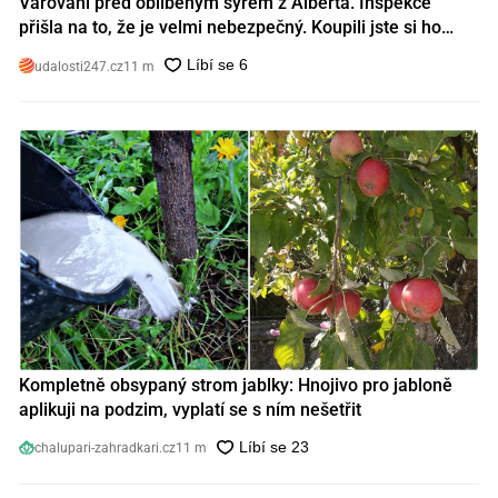
Varování před oblíbeným sýrem z Alberta. Inspekce
přišla na to, že je velmi nebezpečný. Koupili jste si ho
také?
udalosti247.cz
11 m
Kompletně obsypaný strom jablky: Hnojivo pro jabloně
aplikuji na podzim, vyplatí se s ním nešetřit
chalupari-zahradkari.cz
11 m