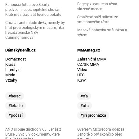
Bagety z kynutého těsta
Fanoušci fotbalové Sparty
slazené medem
předvedli nepochopitelné chování.
Klub musí zaplatit tučnou pokutu
Smažené boží milosti ze
smetanového těsta
Chci chránit mladé dívky, neměly by
hrát proti biologickým mužům, říká
Masová bábovka se šunkou a
hvězda ženské NBA
sýrem
Cunninghamová
DámskýDeník.cz
MMAmag.cz
Domácnost
Zahraniční MMA
Krása
CZ/SK MMA
Lifestyle
Videa
Móda
UFC
Vztahy
KSW
#herec
#rfa
#letadlo
#ufc
#počasí
#jiří procházka
ANO slibuje důchod v 65. Jenže z
Overeem McGregora odepsal.
Bruselu vypluly dokumenty, které
Jeho tělo prý skončilo před