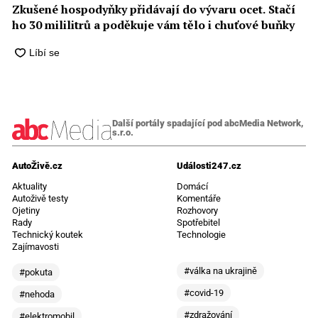
Zkušené hospodyňky přidávají do vývaru ocet. Stačí
ho 30 mililitrů a⁠ poděkuje vám tělo i chuťové buňky
Další portály spadající pod abcMedia Network,
s.r.o.
AutoŽivě.cz
Události247.cz
Aktuality
Domácí
Autoživě testy
Komentáře
Ojetiny
Rozhovory
Rady
Spotřebitel
Technický koutek
Technologie
Zajímavosti
#válka na ukrajině
#pokuta
#covid-19
#nehoda
#zdražování
#elektromobil