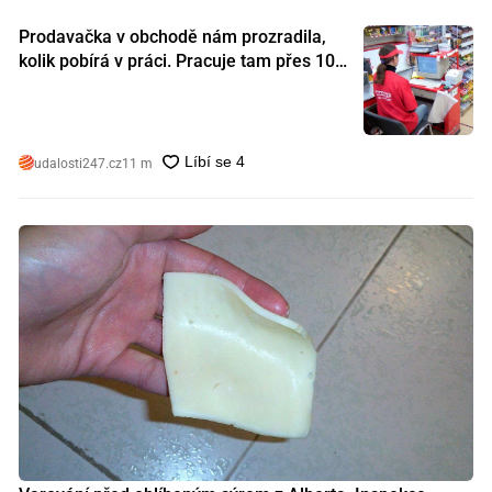
Prodavačka v obchodě nám prozradila,
kolik pobírá v práci. Pracuje tam přes 10
let a tohle je její plat
udalosti247.cz
11 m