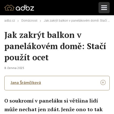
adbz.cz
Domácnost
Jak zakrýt balkon v panelákovém domě: Stačí použít ocet
Jak zakrýt balkon v
panelákovém domě: Stačí
použít ocet
8. června 2025
Jana Šrámčíková
O soukromí v paneláku si většina lidí
může nechat jen zdát. Jenže ono to tak