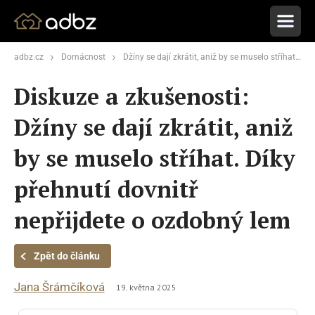
adbz.cz
Domácnost
Džíny se dají zkrátit, aniž by se muselo stříhat. Díky přehnutí dovnitř nepřijdete o ozdobný lem
Diskuze a zkušenosti:
Džíny se dají zkrátit, aniž
by se muselo stříhat. Díky
přehnutí dovnitř
nepřijdete o ozdobný lem
Zpět do článku
Jana Šrámčíková
19. května 2025