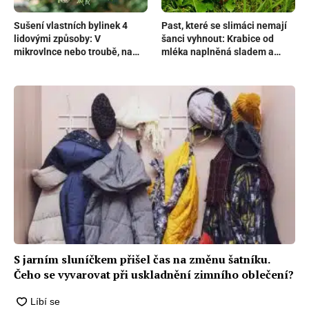
Sušení vlastních bylinek 4
Past, které se slimáci nemají
lidovými způsoby: V
šanci vyhnout: Krabice od
mikrovlnce nebo troubě, na
mléka naplněná sladem a
provázku či plechu
vodou
S jarním sluníčkem přišel čas na změnu šatníku.
Čeho se vyvarovat při uskladnění zimního oblečení?