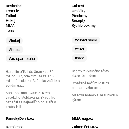
Basketbal
Cukroví
Formule 1
Omáčky
Fotbal
Předkrmy
Hokej
Recepty
MMA
Rychlé pokrmy
Tenis
#kuřecí maso
#hokej
#cukr
#fotbal
#med
#ac-spart-praha
Bagety z kynutého těsta
Haraslín přišel do Sparty za 36
slazené medem
milionů Kč, odejít může za 145
milionů. Láká ho Saúdská Arábie a
Smažené boží milosti ze
solidní gáže
smetanového těsta
San Jose draftovalo 216 cm
Masová bábovka se šunkou a
vysokého Moldavana. Skauti ho
sýrem
označili za nejhoršího bruslaře v
draftu NHL
DámskýDeník.cz
MMAmag.cz
Domácnost
Zahraniční MMA