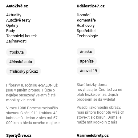
AutoŽivě.cz
Události247.cz
Aktuality
Domácí
Autoživě testy
Komentáře
Ojetiny
Rozhovory
Rady
Spotřebitel
Technický koutek
Technologie
Zajímavosti
#rusko
#pokuta
#peníze
#čínská auta
#covid-19
#řidičský průkaz
Staré knížky doma
Přípravy 8. ročníku e-SALON už
nevyhazujte. Češi teď za ně
jsou v plném proudu. Půjde o
platí hezké peníze. Jejich
nejlépe obsazený veletrh čisté
prodejem se dá vydělat
mobility v historii
Působí jako všední obrazy,
V roce 1988 Porsche rozloučilo
mají přitom hodnotu vyšších
slavnou G-sérii 911 limitkou 43
stovek tisíc korun. Doma je
kabrioletů. Jedno z nich má 67
může mít kdokoliv z nás
000 km a hledá nového majitele
SportyŽivě.cz
Vařímedobroty.cz