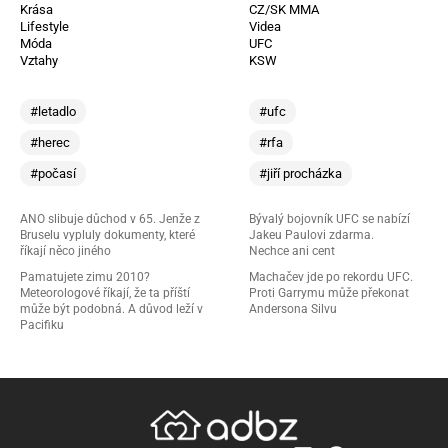
Krása
CZ/SK MMA
Lifestyle
Videa
Móda
UFC
Vztahy
KSW
#letadlo
#ufc
#herec
#rfa
#počasí
#jiří procházka
ANO slibuje důchod v 65. Jenže z
Bývalý bojovník UFC se nabízí
Bruselu vypluly dokumenty, které
Jakeu Paulovi zdarma.
říkají něco jiného
Nechce ani cent
Pamatujete zimu 2010?
Machačev jde po rekordu UFC.
Meteorologové říkají, že ta příští
Proti Garrymu může překonat
může být podobná. A důvod leží v
Andersona Silvu
Pacifiku