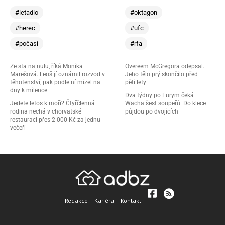
#letadlo
#oktagon
#herec
#ufc
#počasí
#rfa
Ze sta na nulu, říká Monika
Overeem McGregora odepsal.
Marešová. Leoš jí oznámil rozvod v
Jeho tělo prý skončilo před
těhotenství, pak podle ní mizel na
pěti lety
dny k milence
Dva týdny po Furym čeká
Jedete letos k moři? Čtyřčlenná
Wacha šest soupeřů. Do klece
rodina nechá v chorvatské
půjdou po dvojicích
restauraci přes 2 000 Kč za jednu
večeři
Redakce
Kariéra
Kontakt