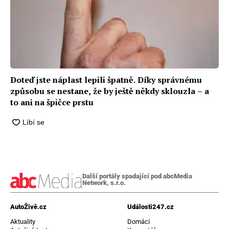
Doteď jste náplast lepili špatně. Díky správnému
způsobu se nestane, že by ještě někdy sklouzla –⁠ a
to ani na špičce prstu
Další portály spadající pod abcMedia
Network, s.r.o.
AutoŽivě.cz
Události247.cz
Aktuality
Domácí