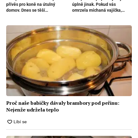
přívěs pro koně na útulný
úplně jinak. Pokud vás
domov. Dnes se těší
omrzela míchaná vajíčka,
značnému obdivu v celé
zkuste je udělat v naběračce
vesnici
Proč naše babičky dávaly brambory pod peřinu:
Nejenže udržela teplo