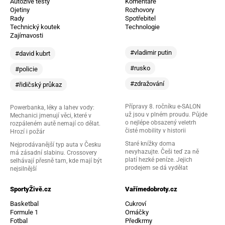
Autoživě testy
Komentáře
Ojetiny
Rozhovory
Rady
Spotřebitel
Technický koutek
Technologie
Zajímavosti
#vladimir putin
#david kubrt
#rusko
#policie
#zdražování
#řidičský průkaz
Přípravy 8. ročníku e-SALON
Powerbanka, léky a lahev vody:
už jsou v plném proudu. Půjde
Mechanici jmenují věci, které v
o nejlépe obsazený veletrh
rozpáleném autě nemají co dělat.
čisté mobility v historii
Hrozí i požár
Staré knížky doma
Nejprodávanější typ auta v Česku
nevyhazujte. Češi teď za ně
má zásadní slabinu. Crossovery
platí hezké peníze. Jejich
selhávají přesně tam, kde mají být
prodejem se dá vydělat
nejsilnější
SportyŽivě.cz
Vařímedobroty.cz
Basketbal
Cukroví
Formule 1
Omáčky
Fotbal
Předkrmy