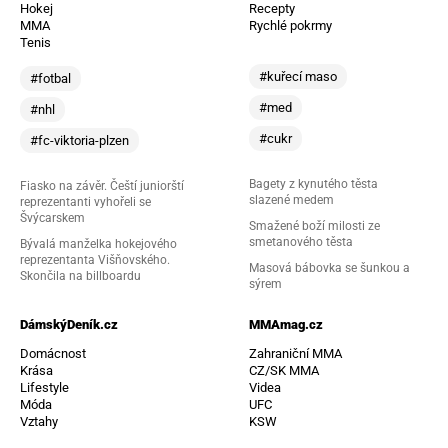
Hokej
Recepty
MMA
Rychlé pokrmy
Tenis
#kuřecí maso
#fotbal
#med
#nhl
#cukr
#fc-viktoria-plzen
Bagety z kynutého těsta
Fiasko na závěr. Čeští juniorští
slazené medem
reprezentanti vyhořeli se
Švýcarskem
Smažené boží milosti ze
smetanového těsta
Bývalá manželka hokejového
reprezentanta Višňovského.
Masová bábovka se šunkou a
Skončila na billboardu
sýrem
DámskýDeník.cz
MMAmag.cz
Domácnost
Zahraniční MMA
Krása
CZ/SK MMA
Lifestyle
Videa
Móda
UFC
Vztahy
KSW