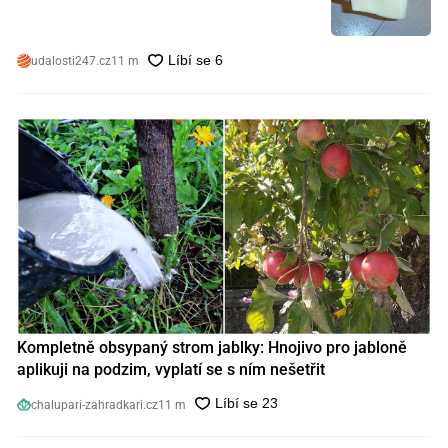
udalosti247.cz
11 m
Kompletně obsypaný strom jablky: Hnojivo pro jabloně
aplikuji na podzim, vyplatí se s ním nešetřit
chalupari-zahradkari.cz
11 m