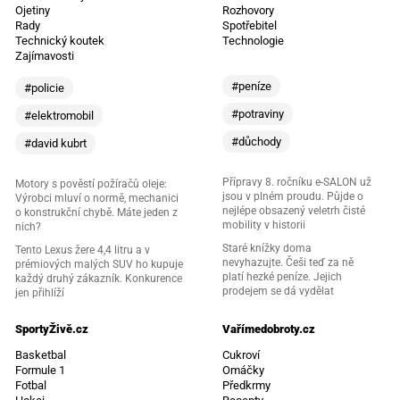
Ojetiny
Rozhovory
Rady
Spotřebitel
Technický koutek
Technologie
Zajímavosti
#peníze
#policie
#potraviny
#elektromobil
#důchody
#david kubrt
Přípravy 8. ročníku e-SALON už
Motory s pověstí požíračů oleje:
jsou v plném proudu. Půjde o
Výrobci mluví o normě, mechanici
nejlépe obsazený veletrh čisté
o konstrukční chybě. Máte jeden z
mobility v historii
nich?
Staré knížky doma
Tento Lexus žere 4,4 litru a v
nevyhazujte. Češi teď za ně
prémiových malých SUV ho kupuje
platí hezké peníze. Jejich
každý druhý zákazník. Konkurence
prodejem se dá vydělat
jen přihlíží
SportyŽivě.cz
Vařímedobroty.cz
Basketbal
Cukroví
Formule 1
Omáčky
Fotbal
Předkrmy