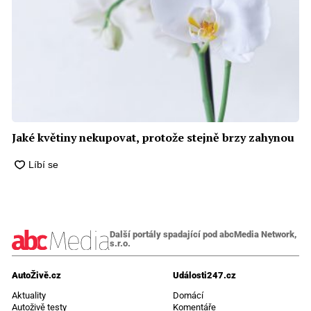
Jaké květiny nekupovat, protože stejně brzy zahynou
Další portály spadající pod abcMedia Network,
s.r.o.
AutoŽivě.cz
Události247.cz
Aktuality
Domácí
Autoživě testy
Komentáře