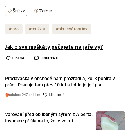
Štítky
Zdroje
#jaro
#muškát
#okrasné rostliny
Jak o své muškáty pečujete na jaře vy?
Diskuze
0
Prodavačka v obchodě nám prozradila, kolik pobírá v
práci. Pracuje tam přes 10 let a tohle je její plat
udalosti247.cz
11 m
Varování před oblíbeným sýrem z Alberta.
Inspekce přišla na to, že je velmi
nebezpečný. Koupili jste si ho také?