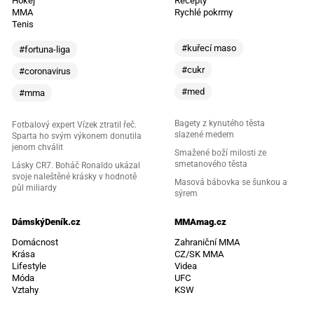
Hokej
Recepty
MMA
Rychlé pokrmy
Tenis
#kuřecí maso
#fortuna-liga
#cukr
#coronavirus
#med
#mma
Bagety z kynutého těsta
Fotbalový expert Vízek ztratil řeč.
slazené medem
Sparta ho svým výkonem donutila
jenom chválit
Smažené boží milosti ze
smetanového těsta
Lásky CR7. Boháč Ronaldo ukázal
svoje naleštěné krásky v hodnotě
Masová bábovka se šunkou a
půl miliardy
sýrem
DámskýDeník.cz
MMAmag.cz
Domácnost
Zahraniční MMA
Krása
CZ/SK MMA
Lifestyle
Videa
Móda
UFC
Vztahy
KSW