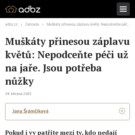
adbz.cz
Zahrada
Muškáty přinesou záplavu květů: Nepodceňte péči už na jaře. Jsou potřeba nůžky
Muškáty přinesou záplavu
květů: Nepodceňte péči už
na jaře. Jsou potřeba
nůžky
28. března 2025
Jana Šrámčíková
Pokud i vy patříte mezi ty, kdo nedají