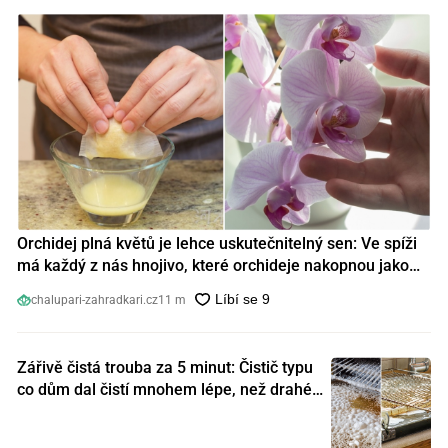
Orchidej plná květů je lehce uskutečnitelný sen: Ve spíži
má každý z nás hnojivo, které orchideje nakopnou jako
nic předtím
chalupari-zahradkari.cz
11 m
Zářivě čistá trouba za 5 minut: Čistič typu
co dům dal čistí mnohem lépe, než drahé
speciální prostředky