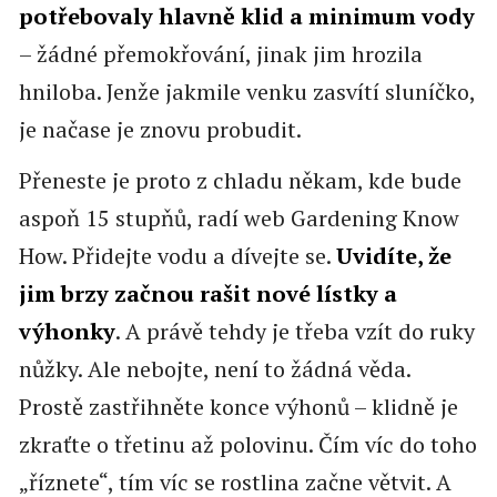
potřebovaly hlavně klid a minimum vody
– žádné přemokřování, jinak jim hrozila
hniloba. Jenže jakmile venku zasvítí sluníčko,
je načase je znovu probudit.
Přeneste je proto z chladu někam, kde bude
aspoň 15 stupňů, radí web Gardening Know
How. Přidejte vodu a dívejte se.
Uvidíte, že
jim brzy začnou rašit nové lístky a
výhonky
. A právě tehdy je třeba vzít do ruky
nůžky. Ale nebojte, není to žádná věda.
Prostě zastřihněte konce výhonů – klidně je
zkraťte o třetinu až polovinu. Čím víc do toho
„říznete“, tím víc se rostlina začne větvit. A