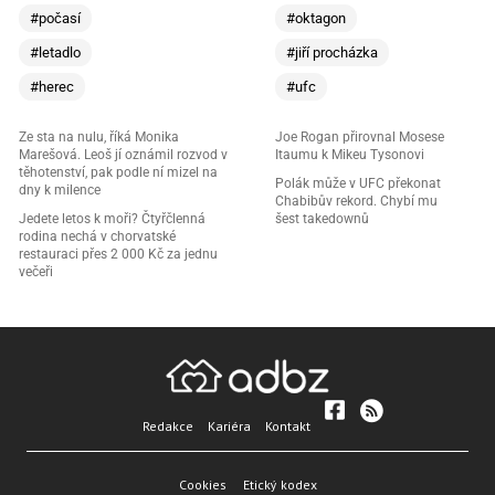
#počasí
#oktagon
#letadlo
#jiří procházka
#herec
#ufc
Ze sta na nulu, říká Monika
Joe Rogan přirovnal Mosese
Marešová. Leoš jí oznámil rozvod v
Itaumu k Mikeu Tysonovi
těhotenství, pak podle ní mizel na
Polák může v UFC překonat
dny k milence
Chabibův rekord. Chybí mu
Jedete letos k moři? Čtyřčlenná
šest takedownů
rodina nechá v chorvatské
restauraci přes 2 000 Kč za jednu
večeři
Redakce
Kariéra
Kontakt
Cookies
Etický kodex