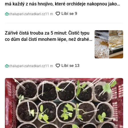
má každý z nás hnojivo, které orchideje nakopnou jako
nic předtím
chalupari-zahradkari.cz
11 m
Zářivě čistá trouba za 5 minut: Čistič typu
co dům dal čistí mnohem lépe, než drahé
speciální prostředky
chalupari-zahradkari.cz
11 m