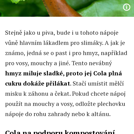
Stejně jako u piva, bude i u tohoto nápoje
vůně hlavním lákadlem pro slimáky. A jak je
známo, jedná se o past i pro hmyz, například
pro vosy, mouchy a jiné. Tento nevábný
hmyz miluje sladké, proto jej Cola plná
cukru dokáže přilákat
. Stačí umístit mělčí
misku k záhonu a čekat. Pokud chcete nápoj
použít na mouchy a vosy, odložte plechovku
nápoje do rohu zahrady nebo k altánu.
Cola na podporu kompostování