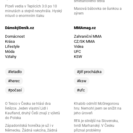
smetanového těsta
Plzeň vedla v Teplicích 3:0 po 10
Masová bábovka se šunkou a
minutách a stejně nevyhrála. Hyský
sýrem
mluvil o enormním tlaku
DámskýDeník.cz
MMAmag.cz
Domácnost
Zahraniční MMA
Krása
CZ/SK MMA
Lifestyle
Videa
Móda
UFC
Vztahy
KSW
#letadlo
#jiří procházka
#herec
#ksw
#počasí
#ufc
O Tesco v Česku se hlásí dva
Khabib odmítl McGregorovu
řetězce. Jeden vlastní Lidl i
hru: Nemohl jsem se snížit na
Kaufland, druhý Češi znají z výletů
jeho úroveň
do Polska
RFA je silnější na Slovensku,
Západonilská horečka je už i v
tvrdí Marhanský. V Česku
Německu. Žádná vakcína, žádná
přiznal problémy