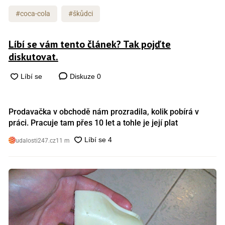
#coca-cola
#škůdci
Líbí se vám tento článek? Tak pojďte
diskutovat.
Diskuze
0
Prodavačka v obchodě nám prozradila, kolik pobírá v
práci. Pracuje tam přes 10 let a tohle je její plat
udalosti247.cz
11 m