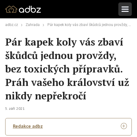
adbz.cz
Zahrada
Pár kapek koly vás zbaví škůdců jednou provždy, bez toxických přípravků. Práh vašeho království už nikdy nepřekročí
Pár kapek koly vás zbaví
škůdců jednou provždy,
bez toxických přípravků.
Práh vašeho království už
nikdy nepřekročí
5. září 2021
Redakce adbz