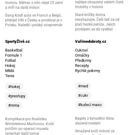
nejlépe obsazený veletrh čisté
motoru. Němec s ním objel 25 zemí
mobility v historii
a míří na další milion
Staré knížky doma
Gang kradl auta ve Francii a Belgii,
nevyhazujte. Češi teď za ně
přebíjel VIN v Česku a prodával je v
platí hezké peníze. Jejich
Polsku. Naletěl i polský vicepremiér
prodejem se dá vydělat
SportyŽivě.cz
Vařímedobroty.cz
Basketbal
Cukroví
Formule 1
Omáčky
Fotbal
Předkrmy
Hokej
Recepty
MMA
Rychlé pokrmy
Tenis
#med
#hokej
#cukr
#prestupy
#kuřecí maso
#mma
Bagety z kynutého těsta
Komplikace pro finalistku
slazené medem
Wimbledonu Muchovou. Kvůli
potížím po operaci musela
Smažené boží milosti ze
vynechat další turnaj