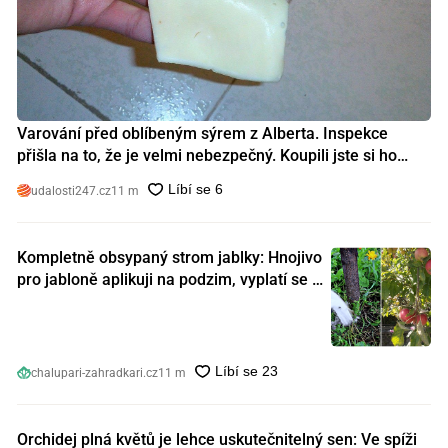
Varování před oblíbeným sýrem z Alberta. Inspekce
přišla na to, že je velmi nebezpečný. Koupili jste si ho
také?
udalosti247.cz
11 m
Kompletně obsypaný strom jablky: Hnojivo
pro jabloně aplikuji na podzim, vyplatí se s
ním nešetřit
chalupari-zahradkari.cz
11 m
Orchidej plná květů je lehce uskutečnitelný sen: Ve spíži