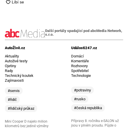
Další portály spadající pod abcMedia Network,
s.r.o.
AutoŽivě.cz
Události247.cz
Aktuality
Domácí
Autoživě testy
Komentáře
Ojetiny
Rozhovory
Rady
Spotřebitel
Technický koutek
Technologie
Zajímavosti
#potraviny
#servis
#rusko
#řidič
#česká republika
#řidičský průkaz
Přípravy 8. ročníku e-SALON už
Mini Cooper D najelo milion
jsou v plném proudu. Půjde o
kilometrů bez jediné výměny